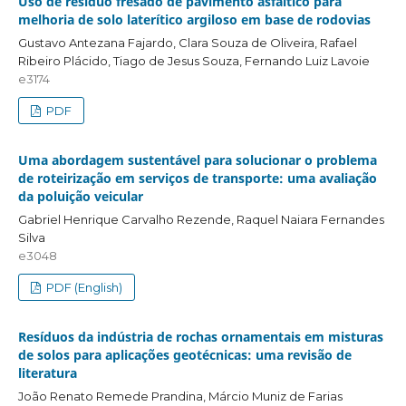
Uso de resíduo fresado de pavimento asfáltico para
melhoria de solo laterítico argiloso em base de rodovias
Gustavo Antezana Fajardo, Clara Souza de Oliveira, Rafael
Ribeiro Plácido, Tiago de Jesus Souza, Fernando Luiz Lavoie
e3174
PDF
Uma abordagem sustentável para solucionar o problema
de roteirização em serviços de transporte: uma avaliação
da poluição veicular
Gabriel Henrique Carvalho Rezende, Raquel Naiara Fernandes
Silva
e3048
PDF (English)
Resíduos da indústria de rochas ornamentais em misturas
de solos para aplicações geotécnicas: uma revisão de
literatura
João Renato Remede Prandina, Márcio Muniz de Farias