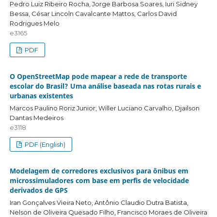
Pedro Luiz Ribeiro Rocha, Jorge Barbosa Soares, Iuri Sidney
Bessa, César Lincoln Cavalcante Mattos, Carlos David
Rodrigues Melo
e3165
PDF
O OpenStreetMap pode mapear a rede de transporte
escolar do Brasil? Uma análise baseada nas rotas rurais e
urbanas existentes
Marcos Paulino Roriz Junior, Willer Luciano Carvalho, Djailson
Dantas Medeiros
e3118
PDF (English)
Modelagem de corredores exclusivos para ônibus em
microssimuladores com base em perfis de velocidade
derivados de GPS
Iran Gonçalves Vieira Neto, Antônio Claudio Dutra Batista,
Nelson de Oliveira Quesado Filho, Francisco Moraes de Oliveira