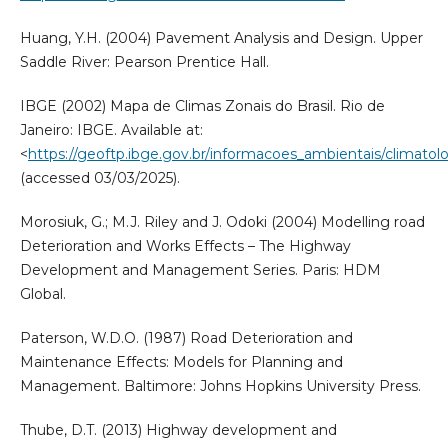
Huang, Y.H. (2004) Pavement Analysis and Design. Upper
Saddle River: Pearson Prentice Hall.
IBGE (2002) Mapa de Climas Zonais do Brasil. Rio de
Janeiro: IBGE. Available at:
<
https://geoftp.ibge.gov.br/informacoes_ambientais/climato
(accessed 03/03/2025).
Morosiuk, G.; M.J. Riley and J. Odoki (2004) Modelling road
Deterioration and Works Effects – The Highway
Development and Management Series. Paris: HDM
Global.
Paterson, W.D.O. (1987) Road Deterioration and
Maintenance Effects: Models for Planning and
Management. Baltimore: Johns Hopkins University Press.
Thube, D.T. (2013) Highway development and