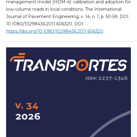
management model (HDM-4): calibration and adoption for
low-volume roads in local conditions. The International
Journal of Pavement Engineering, v. 14, n. 1, p. 50-59. DOI:
10.1080/10298436.2011.606320. DOI:
https://doi.org/10.1080/10298436.2011.606320