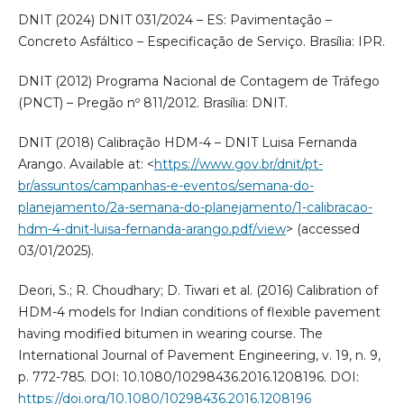
DNIT (2024) DNIT 031/2024 – ES: Pavimentação –
Concreto Asfáltico – Especificação de Serviço. Brasília: IPR.
DNIT (2012) Programa Nacional de Contagem de Tráfego
(PNCT) – Pregão nº 811/2012. Brasília: DNIT.
DNIT (2018) Calibração HDM-4 – DNIT Luisa Fernanda
Arango. Available at: <
https://www.gov.br/dnit/pt-
br/assuntos/campanhas-e-eventos/semana-do-
planejamento/2a-semana-do-planejamento/1-calibracao-
hdm-4-dnit-luisa-fernanda-arango.pdf/view
> (accessed
03/01/2025).
Deori, S.; R. Choudhary; D. Tiwari et al. (2016) Calibration of
HDM-4 models for Indian conditions of flexible pavement
having modified bitumen in wearing course. The
International Journal of Pavement Engineering, v. 19, n. 9,
p. 772-785. DOI: 10.1080/10298436.2016.1208196. DOI:
https://doi.org/10.1080/10298436.2016.1208196