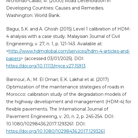
Archondo-Callao, R. (2000) Road Deterioration in
Developing Countries: Causes and Remedies.
Washington: World Bank.
Bagui, S.K. and A. Ghosh (2015) Level 1 calibration of HDM-
4 analysis with a case study. Malaysian Journal of Civil
Engineering, v. 27, n. 1, p. 121-143. Available at:
<
http://www.hdmglobal.com/services/hdm-4-articles-and-
papers
> (accessed 03/01/2025). DOI:
https://doi.org/10.11113/mjce.v27.15913
Bannour, A.; M. El Omari; E.K. Lakhal et al. (2017)
Optimization of the maintenance strategies of roads in
Morocco: calibration study of the degradation models of
the highway development and management (HDM-4) for
flexible pavements. The International Journal of
Pavement Engineering, v. 20, n. 2, p. 245-254. DOI:
10.1080/10298436.2017.1293261. DOI:
https://doi.org/10.1080/10298436.2017.1293261