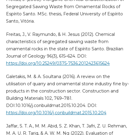
Segregated Sawing Waste from Ornamental Rocks of
Espírito Santo. MSc. thesis, Federal University of Espírito
Santo, Vitória.
Freitas, J., V. Raymundo, & H. Jesus (2012). Chemical
characteristics of segregated sawing waste from
ornamental rocks in the state of Espírito Santo. Brazilian
Journal of Geology 96(3), 615–624. DOI:
https://doi.org/10.25249/0375-7536.2012423615624
Galetakis, M. & A. Soultana (2016). A review on the
utilisation of quarry and ornamental stone industry fine by-
products in the construction sector. Construction and
Building Materials 102, 769–781.
DOI:10.1016/j.conbuildmat.2015.10.204. DOI:
https://doi.org/10.1016/j.conbuildmat.2015.10.204
Jaffar, S. T. A., M. M. Abid, S. Z. Khan, T. Jafri, Z. U. Rehman,
M. A. U. R. Tariq, & A. W. M. Ng (2022). Evaluation of