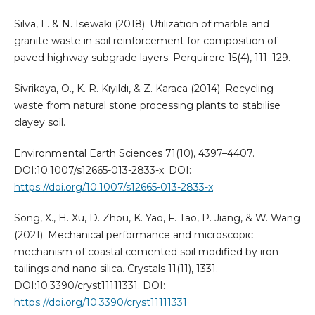
Silva, L. & N. Isewaki (2018). Utilization of marble and
granite waste in soil reinforcement for composition of
paved highway subgrade layers. Perquirere 15(4), 111–129.
Sivrikaya, O., K. R. Kıyıldı, & Z. Karaca (2014). Recycling
waste from natural stone processing plants to stabilise
clayey soil.
Environmental Earth Sciences 71(10), 4397–4407.
DOI:10.1007/s12665-013-2833-x. DOI:
https://doi.org/10.1007/s12665-013-2833-x
Song, X., H. Xu, D. Zhou, K. Yao, F. Tao, P. Jiang, & W. Wang
(2021). Mechanical performance and microscopic
mechanism of coastal cemented soil modified by iron
tailings and nano silica. Crystals 11(11), 1331.
DOI:10.3390/cryst11111331. DOI:
https://doi.org/10.3390/cryst11111331