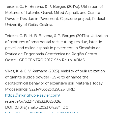
Teixeira, G., H. Bezerra, & P. Borges (2017a). Utilization of
Mixtures of Lateritic Gravel, Milled Asphalt, and Granite
Powder Residue in Pavement. Capstone project, Federal
University of Goiás, Goiânia.
Teixeira, G. B., H. B. Bezerra, & P. Borges (2017b). Utilization
of mixtures of ornamental rock cutting residue, lateritic
gravel, and milled asphalt in pavement. In Simpósio da
Prática de Engenharia Geotécnica na Região Centro-
Oeste - GEOCENTRO 2017, São Paulo. ABMS.
Vikas, K. & G. V. Ramana (2023). Viability of bulk utilization
of granite sludge powder (GSP) to enhance the
geotechnical behavior of expansive soil. Materials Today:
Proceedings, S2214785323025026. URL:
https://linkinghub.elsevier.com/
retrieve/pii/S2214785323025026,
DOI:10.1016/j.matpr.2023.04.574. DOI: