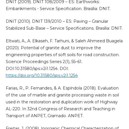
DNIT (2009). DNIT 108/2009 – ES: Earthworks:
Embankments - Service Specification. Brasília: DNIT.
DNIT (2010). DNIT 139/2010 – ES: Paving – Granular
Stabilized Sub-Base – Service Specifications. Brasília: DNIT.
Eltwati, A., A. Elkaseh, F. Tarhuni, & Saleh Ahmeed Buagela
(2020). Potential of granite dust to improve the
engineering properties of soft soils for road construction.
Science Proceedings Series 2(1), 55–61.
DOI:10.31580/sps.v2i1.1254. DOI:
https://doi.org/10.31580/sps.v2i1.1254
Farias, R., P. Fernandes, & A. Espíndola (2018). Evaluation
of the use of marble and granite processing waste in soil
used in the restoration and duplication work of Highway
AL-220. In 32nd Congress of Research and Teaching in
Transport of ANPET, Gramado. ANPET.
Freitas, J. (2008). Inorganic Chemical Characterization of