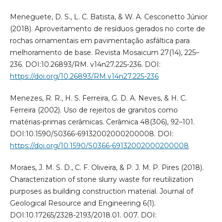
Meneguete, D. S., L. C. Batista, & W. A. Cesconetto Júnior
(2018). Aproveitamento de resíduos gerados no corte de
rochas ornamentais em pavimentação asfáltica para
melhoramento de base. Revista Mosaicum 27(14), 225–
236. DOI:10.26893/RM. v14n27.225-236. DOI:
https://doi.org/10.26893/RM.v14n27.225-236
Menezes, R. R., H. S. Ferreira, G. D. A. Neves, & H. C.
Ferreira (2002). Uso de rejeitos de granitos como
matérias-primas cerâmicas. Cerâmica 48(306), 92–101.
DOI:10.1590/S0366-69132002000200008. DOI:
https://doi.org/10.1590/S0366-69132002000200008
Moraes, J. M. S. D., C. F. Oliveira, & P. J. M. P. Pires (2018).
Characterization of stone slurry waste for reutilization
purposes as building construction material. Journal of
Geological Resource and Engineering 6(1).
DOI:10.17265/2328-2193/2018.01. 007. DOI: