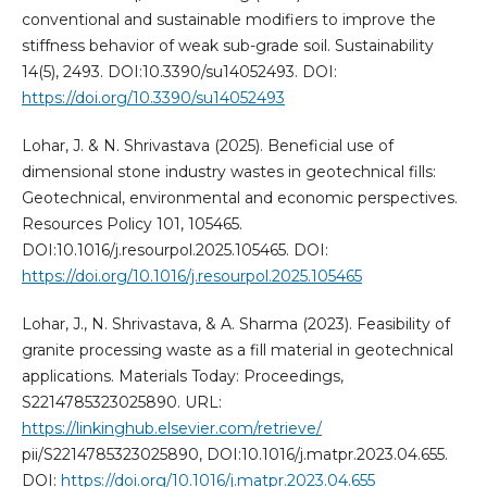
conventional and sustainable modifiers to improve the
stiffness behavior of weak sub-grade soil. Sustainability
14(5), 2493. DOI:10.3390/su14052493. DOI:
https://doi.org/10.3390/su14052493
Lohar, J. & N. Shrivastava (2025). Beneficial use of
dimensional stone industry wastes in geotechnical fills:
Geotechnical, environmental and economic perspectives.
Resources Policy 101, 105465.
DOI:10.1016/j.resourpol.2025.105465. DOI:
https://doi.org/10.1016/j.resourpol.2025.105465
Lohar, J., N. Shrivastava, & A. Sharma (2023). Feasibility of
granite processing waste as a fill material in geotechnical
applications. Materials Today: Proceedings,
S2214785323025890. URL:
https://linkinghub.elsevier.com/retrieve/
pii/S2214785323025890, DOI:10.1016/j.matpr.2023.04.655.
DOI:
https://doi.org/10.1016/j.matpr.2023.04.655