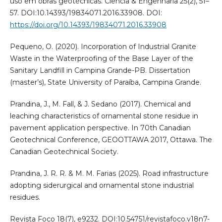
uso em obras geotécnicas. Ciência & Engenharia 25(2), 51–
57. DOI:10.14393/19834071.2016.33908. DOI:
https://doi.org/10.14393/19834071.2016.33908
Pequeno, O. (2020). Incorporation of Industrial Granite
Waste in the Waterproofing of the Base Layer of the
Sanitary Landfill in Campina Grande-PB. Dissertation
(master’s), State University of Paraíba, Campina Grande.
Prandina, J., M. Fall, & J. Sedano (2017). Chemical and
leaching characteristics of ornamental stone residue in
pavement application perspective. In 70th Canadian
Geotechnical Conference, GEOOTTAWA 2017, Ottawa. The
Canadian Geotechnical Society.
Prandina, J. R. R. & M. M. Farias (2025). Road infrastructure
adopting siderurgical and ornamental stone industrial
residues.
Revista Foco 18(7), e9232. DOI:10.54751/revistafoco.v18n7-