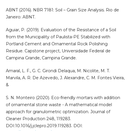
ABNT (2016). NBR 7181: Soil – Grain Size Analysis. Rio de
Janeiro: ABNT.
Aguiar, P. (2019). Evaluation of the Resistance of a Soil
from the Municipality of Paulista-PE Stabilized with
Portland Cement and Ornamental Rock Polishing
Residue. Capstone project, Universidade Federal de
Campina Grande, Campina Grande.
Amaral, L. F., G. C. Girondi Delaqua, M. Nicolite, M. T.
Marvila, A. R. De Azevedo, J. Alexandre, C. M. Fontes Vieira,
&
S. N. Monteiro (2020). Eco-friendly mortars with addition
of ornamental stone waste - A mathematical model
approach for granulometric optimization. Journal of
Cleaner Production 248, 119283.
DOI:10.1016/j.jclepro.2019.119283. DOI: