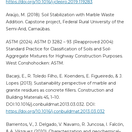
https://doi.org/10.1016/j.jclepro.2019.119283
Araújo, M. (2018). Soil Stabilization with Marble Waste
Addition. Capstone project, Federal Rural University of the
Semi-Arid, Carnaúbas.
ASTM (2024). ASTM D 3282 – 93 (Reapproved 2004):
Standard Practice for Classification of Soils and Soil-
Aggregate Mixtures for Highway Construction Purposes.
West Conshohocken: ASTM.
Bacarji, E., R. Toledo Filho, E. Koenders, E. Figueiredo, & J.
Lopes (2013). Sustainability perspective of marble and
granite residues as concrete fillers. Construction and
Building Materials 45, 1–10.
DOI:10.1016/j.conbuildmat.2013.03.032. DOI:
https://doi.org/10.1016/j.conbuildmat.2013.03.032
Barrientos, V., J. Delgado, V. Navarro, R. Juncosa, I. Falcón,
& A. Vázquez (2010). Characterization and geochemical–