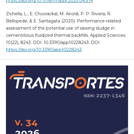
https://doi.org/10.1016/j.matpr.2023.04.574
Zichella, L., E. Choorackal, M. Airoldi, P. P. Riviera, R.
Bellopede, & E. Santagata (2020). Performance-related
assessment of the potential use of sawing sludge in
cementitious fluidized thermal backfills. Applied Sciences
10(22), 8243. DOI: 10.3390/app10228243. DOI:
https://doi.org/10.3390/app10228243