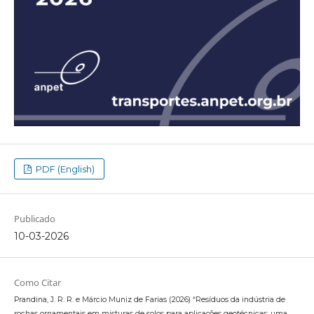
PDF (English)
Publicado
10-03-2026
Como Citar
Prandina, J. R. R. e Márcio Muniz de Farias (2026) “Resíduos da indústria de
rochas ornamentais em misturas de solos para aplicações geotécnicas: uma