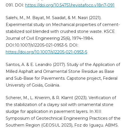
091. DOI:
https://doi.org/10.54751/revistafoco.v18n7-091
Salehi, M., M. Bayat, M. Saadat, & M. Nasri (2021).
Experimental study on Mechanical properties of cement-
stabilized soil blended with crushed stone waste. KSCE
Journal of Civil Engineering 25(6), 1974–1984.
DOI:10.1007/s12205-021-0953-5. DOI:
https://doi.org/10.1007/s12205-021-0953-5
Santos, A. & E. Leandro (2017). Study of the Application of
Milled Asphalt and Ornamental Stone Residue as Base
and Sub-Base for Pavements. Capstone project, Federal
University of Goiás, Goiânia.
Scherer, M., L. Knierim, & R. Klamt (2023). Verification of
the stabilization of a clayey soil with ornamental stone
sludge for application in pavement layers. In XIII
Symposium of Geotechnical Engineering Practices of the
Southern Region (GEOSUL 2023), Foz do Iguaçu. ABMS.