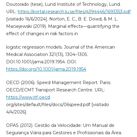
Doutorado (tese), Lund Institute of Technology, Lund.
URL:
https://portal.research.lu.se/files/4394446/1693353.pdf
[visitado 16/6/2024]. Norton, E. C., B. E. Dowd, & M. L.
Maciejewski (2019). Marginal effects—quantifying the
effect of changes in risk factors in
logistic regression models. Journal of the American
Medical Association 321(13), 1304–1305.
DOI:10.1001/jama.2019.1954. DOI:
https://doi.org/10.1001/jama.2019.1954
OECD (2006). Speed Management Report. Paris:
OECD/ECMT Transport Research Centre. URL:
https://www.itf-oecd
.
org/sites/default/files/docs/06speed.pdf [visitado
4/4/2026].
OPAS (2012). Gestão da Velocidade: Um Manual de
Segurança Viária para Gestores e Profissionais da Área.