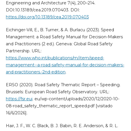
Engineering and Architecture 7(4), 200–214.
DOI:10.13189/cea.2019.070403. DOI:
https://doi.org/10.13189/cea.2019.070403
Eichinger-Vill, E., B. Turner, & A. Burlacu (2023). Speed
Management: a Road Safety Manual for Decision-Makers
and Practitioners (2 ed.). Geneva: Global Road Safety
Partnership. URL:
https://www.who.int/publications/m/item/speed-
management--a-road-safety-manual-for-decision-makers-
and-practitioners.-2nd-edition
.
ERSO (2020). Road Safety Thematic Report – Speeding.
Brussels: European Road Safety Observatory. URL:
https://fsr.eui
. eu/wp-content/uploads/2020/12/2020-10-
08-road_safety_thematic_report_speed.pdf [visitado
16/6/2026].
Hair, J. F., W. C. Black, B. J. Babin, R. E. Anderson, & R. L.