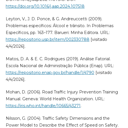
https://doi.org/10.1016/j.aap.2024.107518
Leyton, V., J. D. Ponce, & G. Andreuccetti (2009).
Problemas específicos: Álcool e trânsito. In Problemas
Específicos, pp. 163–177. Barueri: Minha Editora. URL:
https://repositorio.usp.br/item/002330788
[visitado
4/4/2026].
Matos, D. A. & E. C. Rodrigues (2019). Análise Fatorial.
Escola Nacional de Administração Pública (Enap). URL:
https://repositorio.enap.gov.br/handle/1/4790
[visitado
4/4/2026].
Mohan, D. (2006). Road Traffic Injury Prevention Training
Manual. Geneva: World Health Organization. URL:
https://iris.who.int/handle/10665/43271
.
Nilsson, G. (2004). Traffic Safety Dimensions and the
Power Model to Describe the Effect of Speed on Safety.