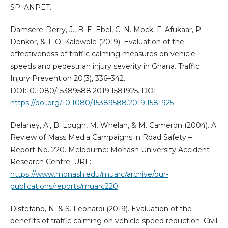
SP. ANPET.
Damsere-Derry, J., B. E. Ebel, C. N. Mock, F. Afukaar, P.
Donkor, & T. O. Kalowole (2019). Evaluation of the
effectiveness of traffic calming measures on vehicle
speeds and pedestrian injury severity in Ghana. Traffic
Injury Prevention 20(3), 336–342.
DOI:10.1080/15389588.2019.1581925. DOI:
https://doi.org/10.1080/15389588.2019.1581925
Delaney, A., B. Lough, M. Whelan, & M. Cameron (2004). A
Review of Mass Media Campaigns in Road Safety –
Report No. 220. Melbourne: Monash University Accident
Research Centre. URL:
https://www.monash.edu/muarc/archive/our-
publications/reports/muarc220
.
Distefano, N. & S. Leonardi (2019). Evaluation of the
benefits of traffic calming on vehicle speed reduction. Civil