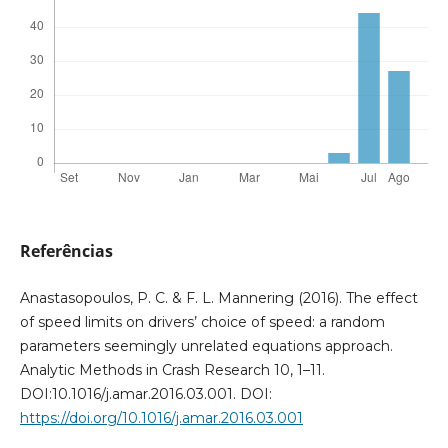
Referências
Anastasopoulos, P. C. & F. L. Mannering (2016). The effect
of speed limits on drivers’ choice of speed: a random
parameters seemingly unrelated equations approach.
Analytic Methods in Crash Research 10, 1–11.
DOI:10.1016/j.amar.2016.03.001. DOI:
https://doi.org/10.1016/j.amar.2016.03.001