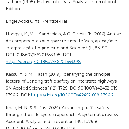
Tatham (1998). Multivariate Data Analysis: International
Edition.
Englewood Cliffs: Prentice-Hall.
Hongyu, K., V. L. Sandanielo, & G. Oliveira Jr. (2016). Análise
de componentes principais: resumo teórico, aplicação e
interpretação. Engineering and Science 5(1), 83–90.
DOI:10.18607/ES201653398. DOI:
https://doi.org/10.18607/ES201653398
Kassu, A. & M. Hasan (2019). Identifying the principal
factors influencing traffic safety on interstate highways.
SN Applied Sciences 1(12), 1729. DOI:10.1007/s42452-019-
1796-2. DOI:
https://doi.org/10.1007/s42452-019-1796-2
Khan, M. N. & S. Das (2024). Advancing traffic safety
through the safe system approach: A systematic review.
Accident; Analysis and Prevention 199, 107518.
DOI:10.1016/j.aap.2024.107518. DOI: