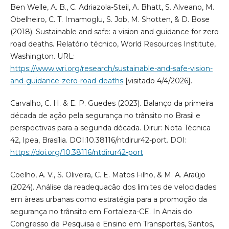
Ben Welle, A. B., C. Adriazola-Steil, A. Bhatt, S. Alveano, M.
Obelheiro, C. T. Imamoglu, S. Job, M. Shotten, & D. Bose
(2018). Sustainable and safe: a vision and guidance for zero
road deaths. Relatório técnico, World Resources Institute,
Washington. URL:
https://www.wri.org/research/sustainable-and-safe-vision-
and-guidance-zero-road-deaths
[visitado 4/4/2026].
Carvalho, C. H. & E. P. Guedes (2023). Balanço da primeira
década de ação pela segurança no trânsito no Brasil e
perspectivas para a segunda década. Dirur: Nota Técnica
42, Ipea, Brasília. DOI:10.38116/ntdirur42-port. DOI:
https://doi.org/10.38116/ntdirur42-port
Coelho, A. V., S. Oliveira, C. E. Matos Filho, & M. A. Araújo
(2024). Análise da readequacão dos limites de velocidades
em àreas urbanas como estratégia para a promoção da
segurança no trânsito em Fortaleza-CE. In Anais do
Congresso de Pesquisa e Ensino em Transportes, Santos,