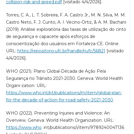
collision-risk-and-speed.pdf
[visitado 4/4/2026].
Torres, C. A., L. T. Sobreira, F. A. Castro Jr., M. N. Silva, M. M.
Castro Neto, F. J. Cunto, A. I. Vecino-Ortiz, & A. M. Bachani
(2019). Análise exploratória das taxas de utilização do cinto
de segurança e capacete após esforços de
conscientização dos usuários em Fortaleza-CE. Online.
URL:
https://repositorio.ufc.br/handle/riufc/56821
[visitado
4/4/2026].
WHO (2021). Plano Global-Década de Ação Pela
Segurança no Trânsito 2021-2030. Geneva: World Health
Organi-zation. URL:
https://www.who.int/pt/publications/m/item/global-plan-
for-the-decade-of-action-for-road-safety-2021-2030
.
WHO (2022). Preventing Injuries and Violence: An
Overview. Geneva: World Health Organization. URL:
https://www.who
. int/publications/i/item/9789240047136