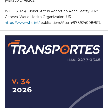
[visitado 24/6/2024].
WHO (2023). Global Status Report on Road Safety 2023.
Geneva: World Health Organization. URL:
https://www.who.int/
publications/i/item/9789240086517.