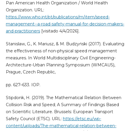
Pan American Health Organization / World Health
Organization. URL:
https://www.who.int/pt/publications/m/item/speed-
management--a-road-safety-manual-for-decision-makers-
and-practitioners
[visitado 4/4/2026].
Stanislaw, G., K. Mariusz, & M. Budzyński (2017). Evaluating
the effectiveness of non-physical speed management
measures. In World Multidisciplinary Civil Engineering-
Architecture-Urban Planning Symposium (WMCAUS),
Prague, Czech Republic,
pp. 627–633. IOP.
Stipdonk, H. (2019). The Mathematical Relation Between
Collision Risk and Speed; A Summary of Findings Based
on Scientific Literature. Brussels: European Transport
Safety Council (ETSC). URL:
https://etsc.eu/wp-
content/uploads/The-mathematical-relation-between-