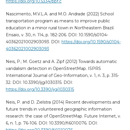
https://doi.org/10.5334/bbf.c
Nascimento, M.V.L.A. and M.O. Andrade (2022) School
transportation program as means to improve public
education in a minor rural town in Northeastern Brazil.
Ensaio, v. 30, n. 114, p. 182-206. DOI: 10.1590/s0104-
40362021002903093. DOI:
https://doi.org/10.1590/s0104-
40362021002903093
Neis, P.; M. Goetz and A. Zipf (2012) Towards automatic
vandalism detection in OpenStreetMap. ISPRS
International Journal of Geo-Information, v. 1, n. 3, p. 315-
32. DOI: 10.3390/ijgi1030315. DOI:
https://doi.org/10.3390/ijgi1030315
Neis, P. and D. Zielstra (2014) Recent developments and
future trends in volunteered geographic information
research: the case of OpenStreetMap. Future Internet, v.
6, n. 1, p. 76-106. DOI: 10.3390/fi6010076. DOI: