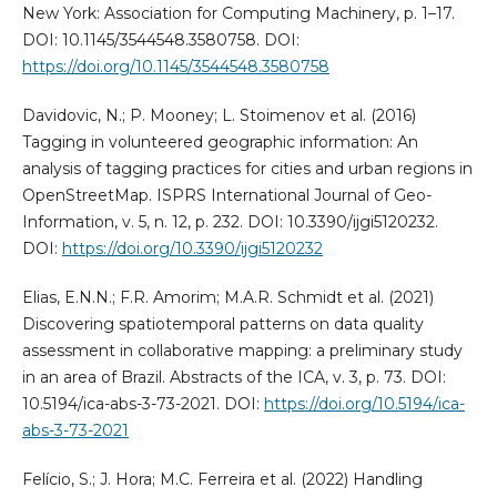
New York: Association for Computing Machinery, p. 1–17.
DOI: 10.1145/3544548.3580758. DOI:
https://doi.org/10.1145/3544548.3580758
Davidovic, N.; P. Mooney; L. Stoimenov et al. (2016)
Tagging in volunteered geographic information: An
analysis of tagging practices for cities and urban regions in
OpenStreetMap. ISPRS International Journal of Geo-
Information, v. 5, n. 12, p. 232. DOI: 10.3390/ijgi5120232.
DOI:
https://doi.org/10.3390/ijgi5120232
Elias, E.N.N.; F.R. Amorim; M.A.R. Schmidt et al. (2021)
Discovering spatiotemporal patterns on data quality
assessment in collaborative mapping: a preliminary study
in an area of Brazil. Abstracts of the ICA, v. 3, p. 73. DOI:
10.5194/ica-abs-3-73-2021. DOI:
https://doi.org/10.5194/ica-
abs-3-73-2021
Felício, S.; J. Hora; M.C. Ferreira et al. (2022) Handling