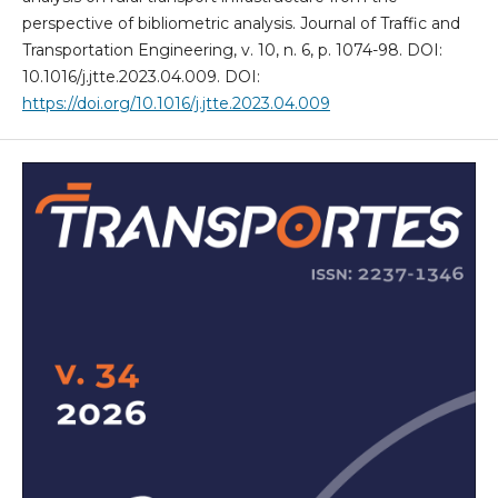
perspective of bibliometric analysis. Journal of Traffic and
Transportation Engineering, v. 10, n. 6, p. 1074-98. DOI:
10.1016/j.jtte.2023.04.009. DOI:
https://doi.org/10.1016/j.jtte.2023.04.009