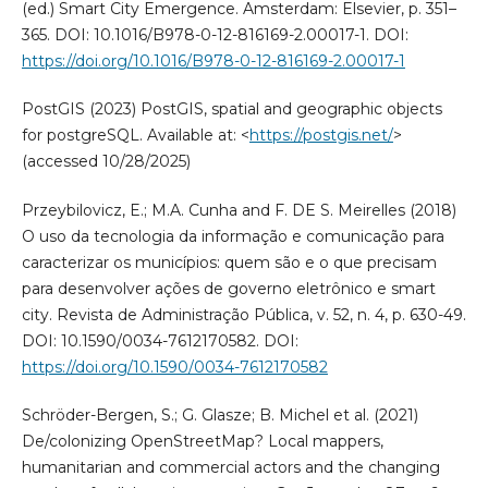
(ed.) Smart City Emergence. Amsterdam: Elsevier, p. 351–
365. DOI: 10.1016/B978-0-12-816169-2.00017-1. DOI:
https://doi.org/10.1016/B978-0-12-816169-2.00017-1
PostGIS (2023) PostGIS, spatial and geographic objects
for postgreSQL. Available at: <
https://postgis.net/
>
(accessed 10/28/2025)
Przeybilovicz, E.; M.A. Cunha and F. DE S. Meirelles (2018)
O uso da tecnologia da informação e comunicação para
caracterizar os municípios: quem são e o que precisam
para desenvolver ações de governo eletrônico e smart
city. Revista de Administração Pública, v. 52, n. 4, p. 630-49.
DOI: 10.1590/0034-7612170582. DOI:
https://doi.org/10.1590/0034-7612170582
Schröder-Bergen, S.; G. Glasze; B. Michel et al. (2021)
De/colonizing OpenStreetMap? Local mappers,
humanitarian and commercial actors and the changing