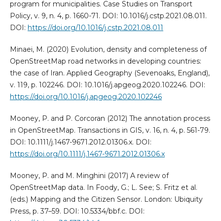
program for municipalities. Case Studies on Transport
Policy, v. 9, n. 4, p. 1660-71. DOI: 10.1016/j.cstp.2021.08.011.
DOI:
https://doi.org/10.1016/j.cstp.2021.08.011
Minaei, M. (2020) Evolution, density and completeness of
OpenStreetMap road networks in developing countries:
the case of Iran. Applied Geography (Sevenoaks, England),
v. 119, p. 102246. DOI: 10.1016/j.apgeog.2020.102246. DOI:
https://doi.org/10.1016/j.apgeog.2020.102246
Mooney, P. and P. Corcoran (2012) The annotation process
in OpenStreetMap. Transactions in GIS, v. 16, n. 4, p. 561-79.
DOI: 10.1111/j.1467-9671.2012.01306.x. DOI:
https://doi.org/10.1111/j.1467-9671.2012.01306.x
Mooney, P. and M. Minghini (2017) A review of
OpenStreetMap data. In Foody, G.; L. See; S. Fritz et al.
(eds.) Mapping and the Citizen Sensor. London: Ubiquity
Press, p. 37–59. DOI: 10.5334/bbf.c. DOI: