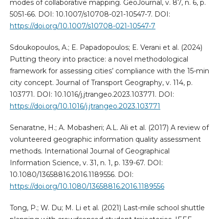
modes of collaborative mapping. GeoJournal, v. 87, n. 6, p.
5051-66. DOI: 10.1007/s10708-021-10547-7. DOI:
https://doi.org/10.1007/s10708-021-10547-7
Sdoukopoulos, A.; E. Papadopoulos; E. Verani et al. (2024)
Putting theory into practice: a novel methodological
framework for assessing cities’ compliance with the 15-min
city concept. Journal of Transport Geography, v. 114, p.
103771. DOI: 10.1016/j.jtrangeo.2023.103771. DOI:
https://doi.org/10.1016/j.jtrangeo.2023.103771
Senaratne, H.; A. Mobasheri; A.L. Ali et al. (2017) A review of
volunteered geographic information quality assessment
methods. International Journal of Geographical
Information Science, v. 31, n. 1, p. 139-67. DOI:
10.1080/13658816.2016.1189556. DOI:
https://doi.org/10.1080/13658816.2016.1189556
Tong, P.; W. Du; M. Li et al. (2021) Last-mile school shuttle