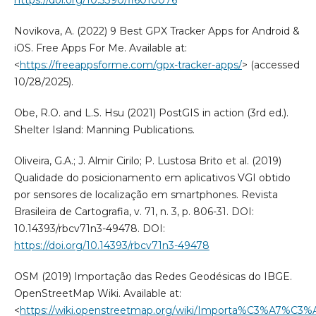
https://doi.org/10.3390/fi6010076
Novikova, A. (2022) 9 Best GPX Tracker Apps for Android &
iOS. Free Apps For Me. Available at:
<
https://freeappsforme.com/gpx-tracker-apps/
> (accessed
10/28/2025).
Obe, R.O. and L.S. Hsu (2021) PostGIS in action (3rd ed.).
Shelter Island: Manning Publications.
Oliveira, G.A.; J. Almir Cirilo; P. Lustosa Brito et al. (2019)
Qualidade do posicionamento em aplicativos VGI obtido
por sensores de localização em smartphones. Revista
Brasileira de Cartografia, v. 71, n. 3, p. 806-31. DOI:
10.14393/rbcv71n3-49478. DOI:
https://doi.org/10.14393/rbcv71n3-49478
OSM (2019) Importação das Redes Geodésicas do IBGE.
OpenStreetMap Wiki. Available at:
<
https://wiki.openstreetmap.org/wiki/Importa%C3%A7%C