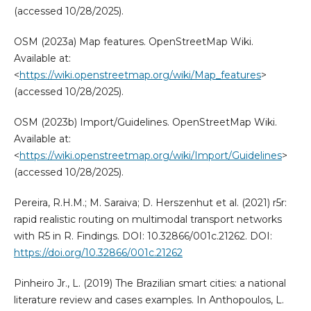
(accessed 10/28/2025).
OSM (2023a) Map features. OpenStreetMap Wiki.
Available at:
<
https://wiki.openstreetmap.org/wiki/Map_features
>
(accessed 10/28/2025).
OSM (2023b) Import/Guidelines. OpenStreetMap Wiki.
Available at:
<
https://wiki.openstreetmap.org/wiki/Import/Guidelines
>
(accessed 10/28/2025).
Pereira, R.H.M.; M. Saraiva; D. Herszenhut et al. (2021) r5r:
rapid realistic routing on multimodal transport networks
with R5 in R. Findings. DOI: 10.32866/001c.21262. DOI:
https://doi.org/10.32866/001c.21262
Pinheiro Jr., L. (2019) The Brazilian smart cities: a national
literature review and cases examples. In Anthopoulos, L.