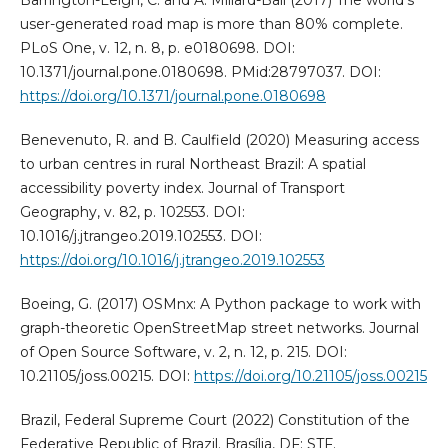
user-generated road map is more than 80% complete.
PLoS One, v. 12, n. 8, p. e0180698. DOI:
10.1371/journal.pone.0180698. PMid:28797037. DOI:
https://doi.org/10.1371/journal.pone.0180698
Benevenuto, R. and B. Caulfield (2020) Measuring access
to urban centres in rural Northeast Brazil: A spatial
accessibility poverty index. Journal of Transport
Geography, v. 82, p. 102553. DOI:
10.1016/j.jtrangeo.2019.102553. DOI:
https://doi.org/10.1016/j.jtrangeo.2019.102553
Boeing, G. (2017) OSMnx: A Python package to work with
graph-theoretic OpenStreetMap street networks. Journal
of Open Source Software, v. 2, n. 12, p. 215. DOI:
10.21105/joss.00215. DOI:
https://doi.org/10.21105/joss.00215
Brazil, Federal Supreme Court (2022) Constitution of the
Federative Republic of Brazil. Brasília, DF: STF.