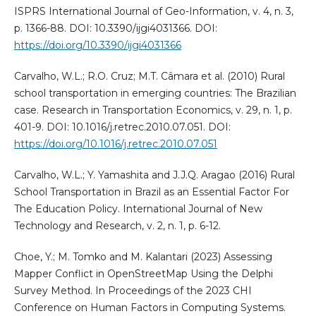
ISPRS International Journal of Geo-Information, v. 4, n. 3,
p. 1366-88. DOI: 10.3390/ijgi4031366. DOI:
https://doi.org/10.3390/ijgi4031366
Carvalho, W.L.; R.O. Cruz; M.T. Câmara et al. (2010) Rural
school transportation in emerging countries: The Brazilian
case. Research in Transportation Economics, v. 29, n. 1, p.
401-9. DOI: 10.1016/j.retrec.2010.07.051. DOI:
https://doi.org/10.1016/j.retrec.2010.07.051
Carvalho, W.L.; Y. Yamashita and J.J.Q. Aragao (2016) Rural
School Transportation in Brazil as an Essential Factor For
The Education Policy. International Journal of New
Technology and Research, v. 2, n. 1, p. 6-12.
Choe, Y.; M. Tomko and M. Kalantari (2023) Assessing
Mapper Conflict in OpenStreetMap Using the Delphi
Survey Method. In Proceedings of the 2023 CHI
Conference on Human Factors in Computing Systems.