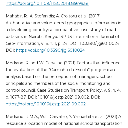
https://doi.org/10.1109/ITSC.2018.8569938
Mahabir, R.; A. Stefanidis; A. Croitoru et al. (2017)
Authoritative and volunteered geographical information in
a developing country: a comparative case study of road
datasets in Nairobi, Kenya. ISPRS International Journal of
Geo-Information, v. 6, n. 1, p. 24. DOI: 10.3390/ijgi6010024.
DOI:
https://doi.org/10.3390/ijgi6010024
Medrano, R. and W. Carvalho (2021) Factors that influence
the evaluation of the “Caminho da Escola” program: an
analysis based on the perception of managers, school
principals and members of the social monitoring and
control council. Case Studies on Transport Policy, v. 9, n. 4,
p. 1677-87. DOI: 10.1016/j.cstp.2021.09.002. DOI:
https://doi.org/10.1016/j.cstp.2021.09.002
Medrano, R.M.A.; W.L. Carvalho; Y. Yamashita et al. (2021) A
resource allocation model of national school transportation