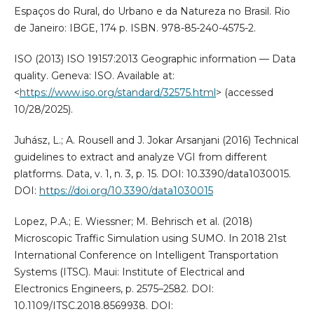
Espaços do Rural, do Urbano e da Natureza no Brasil. Rio
de Janeiro: IBGE, 174 p. ISBN. 978-85-240-4575-2.
ISO (2013) ISO 19157:2013 Geographic information — Data
quality. Geneva: ISO. Available at:
<
https://www.iso.org/standard/32575.html
> (accessed
10/28/2025).
Juhász, L.; A. Rousell and J. Jokar Arsanjani (2016) Technical
guidelines to extract and analyze VGI from different
platforms. Data, v. 1, n. 3, p. 15. DOI: 10.3390/data1030015.
DOI:
https://doi.org/10.3390/data1030015
Lopez, P.A.; E. Wiessner; M. Behrisch et al. (2018)
Microscopic Traffic Simulation using SUMO. In 2018 21st
International Conference on Intelligent Transportation
Systems (ITSC). Maui: Institute of Electrical and
Electronics Engineers, p. 2575–2582. DOI:
10.1109/ITSC.2018.8569938. DOI: