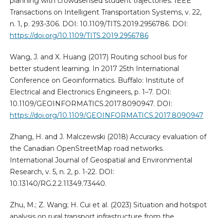
planning with crowdsensed student trajectories. IEEE
Transactions on Intelligent Transportation Systems, v. 22,
n. 1, p. 293-306. DOI: 10.1109/TITS.2019.2956786. DOI:
https://doi.org/10.1109/TITS.2019.2956786
Wang, J. and X. Huang (2017) Routing school bus for
better student learning. In 2017 25th International
Conference on Geoinformatics. Buffalo: Institute of
Electrical and Electronics Engineers, p. 1–7. DOI:
10.1109/GEOINFORMATICS.2017.8090947. DOI:
https://doi.org/10.1109/GEOINFORMATICS.2017.8090947
Zhang, H. and J. Malczewski (2018) Accuracy evaluation of
the Canadian OpenStreetMap road networks.
International Journal of Geospatial and Environmental
Research, v. 5, n. 2, p. 1-22. DOI:
10.13140/RG.2.2.11349.73440.
Zhu, M.; Z. Wang; H. Cui et al. (2023) Situation and hotspot
analysis on rural transport infrastructure from the