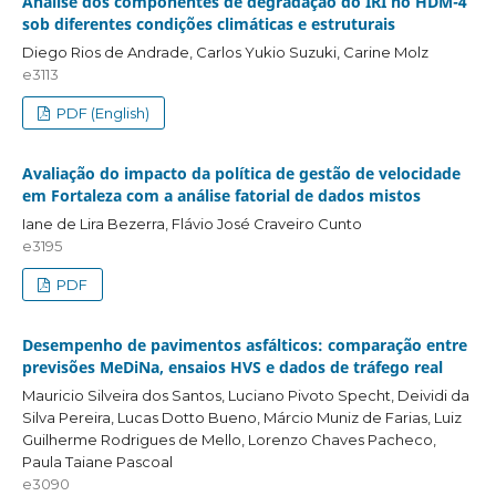
Análise dos componentes de degradação do IRI no HDM-4
sob diferentes condições climáticas e estruturais
Diego Rios de Andrade, Carlos Yukio Suzuki, Carine Molz
e3113
PDF (English)
Avaliação do impacto da política de gestão de velocidade
em Fortaleza com a análise fatorial de dados mistos
Iane de Lira Bezerra, Flávio José Craveiro Cunto
e3195
PDF
Desempenho de pavimentos asfálticos: comparação entre
previsões MeDiNa, ensaios HVS e dados de tráfego real
Mauricio Silveira dos Santos, Luciano Pivoto Specht, Deividi da
Silva Pereira, Lucas Dotto Bueno, Márcio Muniz de Farias, Luiz
Guilherme Rodrigues de Mello, Lorenzo Chaves Pacheco,
Paula Taiane Pascoal
e3090