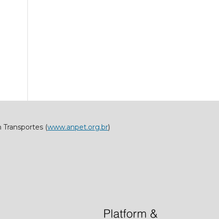
 Transportes (
www.anpet.org.br
)