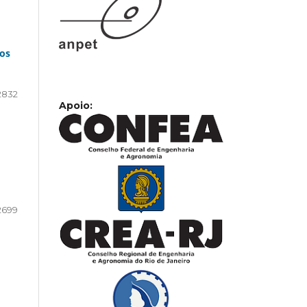
cos
2832
Apoio:
2699
m