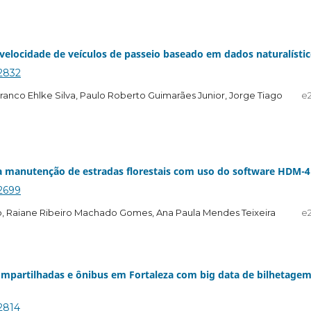
velocidade de veículos de passeio baseado em dados naturalísti
.2832
anco Ehlke Silva, Paulo Roberto Guimarães Junior, Jorge Tiago
e
da manutenção de estradas florestais com uso do software HDM-4
.2699
o, Raiane Ribeiro Machado Gomes, Ana Paula Mendes Teixeira
e
compartilhadas e ônibus em Fortaleza com big data de bilhetage
.2814