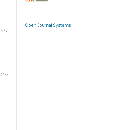
Open Journal Systems
2837
2716