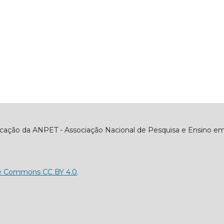
icação da ANPET - Associação Nacional de Pesquisa e Ensino em
ve Commons CC BY 4.0
.