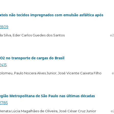
êxteis não tecidos impregnados com emulsão asfáltica após
.2809
da Silva, Eder Carlos Guedes dos Santos
e
O2 no transporte de cargas do Brasil
2415
lomeu, Paulo Nocera Alves Junior, José Vicente Caixeta Filho
e
gião Metropolitana de São Paulo nas últimas décadas
.2785
, Renata Lúcia Magalhães de Oliveira, José César Cruz Junior
e