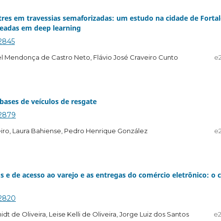
stres em travessias semaforizadas: um estudo na cidade de Forta
seadas em deep learning
.2845
oel Mendonça de Castro Neto, Flávio José Craveiro Cunto
e
 bases de veículos de resgate
.2879
eiro, Laura Bahiense, Pedro Henrique González
e
 e de acesso ao varejo e as entregas do comércio eletrônico: o 
.2820
 de Oliveira, Leise Kelli de Oliveira, Jorge Luiz dos Santos
e