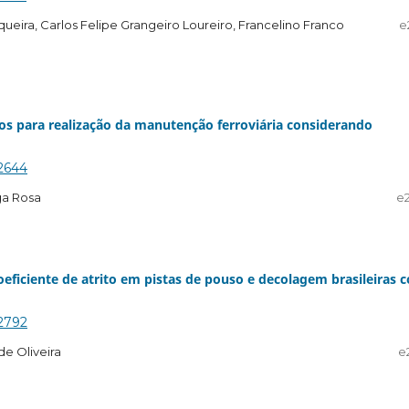
eira, Carlos Felipe Grangeiro Loureiro, Francelino Franco
e
ios para realização da manutenção ferroviária considerando
.2644
ga Rosa
e
ficiente de atrito em pistas de pouso e decolagem brasileiras 
.2792
de Oliveira
e