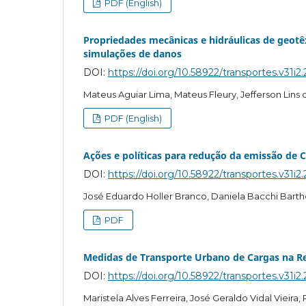
PDF (English)
Propriedades mecânicas e hidráulicas de geot
simulações de danos
DOI:
https://doi.org/10.58922/transportes.v31i2
Mateus Aguiar Lima, Mateus Fleury, Jefferson Lins 
PDF (English)
Ações e políticas para redução da emissão de C
DOI:
https://doi.org/10.58922/transportes.v31i2.
José Eduardo Holler Branco, Daniela Bacchi Bartho
PDF
Medidas de Transporte Urbano de Cargas na Re
DOI:
https://doi.org/10.58922/transportes.v31i2
Maristela Alves Ferreira, José Geraldo Vidal Vieira