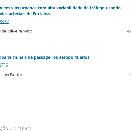
o em vias urbanas com alta variabilidade de tráfego usando
ias arteriais de Fortaleza
.2837
 de Oliveira Neto
e
a dos terminais de passageiros aeroportuários
.2716
zani Borille
e
ão Científica