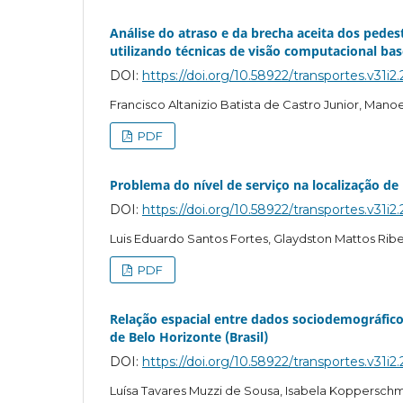
Análise do atraso e da brecha aceita dos pede
utilizando técnicas de visão computacional ba
DOI:
https://doi.org/10.58922/transportes.v31i2
Francisco Altanizio Batista de Castro Junior, Man
PDF
Problema do nível de serviço na localização de
DOI:
https://doi.org/10.58922/transportes.v31i2
Luis Eduardo Santos Fortes, Glaydston Mattos Rib
PDF
Relação espacial entre dados sociodemográficos
de Belo Horizonte (Brasil)
DOI:
https://doi.org/10.58922/transportes.v31i2
Luísa Tavares Muzzi de Sousa, Isabela Kopperschmidt