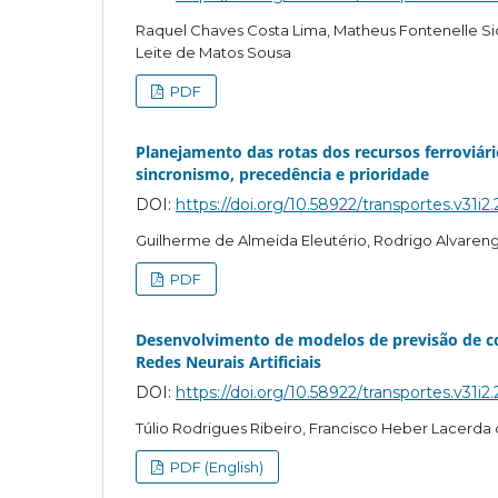
Raquel Chaves Costa Lima, Matheus Fontenelle Siqu
Leite de Matos Sousa
PDF
Planejamento das rotas dos recursos ferroviár
sincronismo, precedência e prioridade
DOI:
https://doi.org/10.58922/transportes.v31i2
Guilherme de Almeida Eleutério, Rodrigo Alvaren
PDF
Desenvolvimento de modelos de previsão de coe
Redes Neurais Artificiais
DOI:
https://doi.org/10.58922/transportes.v31i2
Túlio Rodrigues Ribeiro, Francisco Heber Lacerda 
PDF (English)