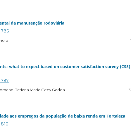
ental da manutenção rodoviária
.1786
nele
nts: what to expect based on customer satisfaction survey (CSS)
.1797
 Romano, Tatiana Maria Cecy Gadda
3
ilidade aos empregos da população de baixa renda em Fortaleza
.1810