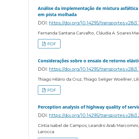
Análise da implementação de mistura asfáltic
em pista molhada
DOI:
https://doi.org/10.14295/transportes.v28i3
Fernanda Santana Carvalho, Cláudia A. Soares Mac
PDF
Considerações sobre o ensaio de retorno elásti
DOI:
https://doi.org/10.14295/transportes.v28i3
Thiago Hilário da Cruz, Thiago Seliger Woellner, Li
PDF
Perception analysis of highway quality of serv
DOI:
https://doi.org/10.14295/transportes.v28i3
Cintia Isabel de Campos, Leandro Arab Marcomini, 
Larocca