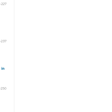
2-227
-237
 in
-250