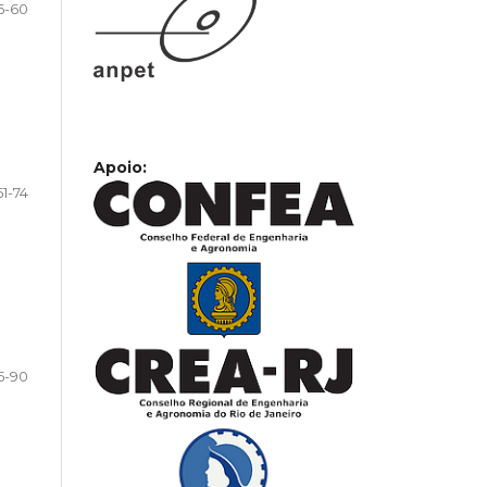
6-60
Apoio:
61-74
5-90