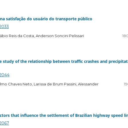
na satisfação do usuário do transporte público
.2033
ábio Reis da Costa, Anderson Soncini Pelissari
180
 study of the relationship between traffic crashes and precipita
.2044
elmo Chaves Neto, Larissa de Brum Passini, Alessander
19
ctors that influence the settlement of Brazilian highway speed li
.2067