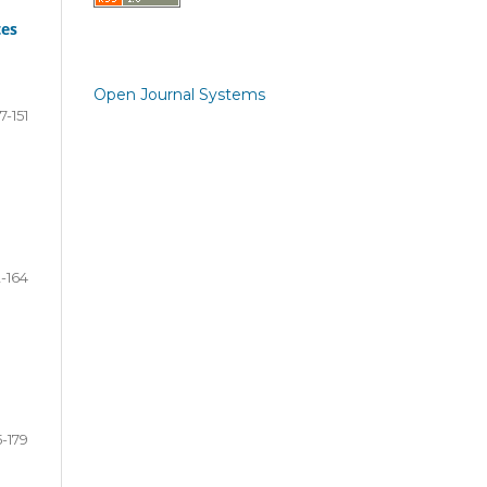
tes
Open Journal Systems
7-151
2-164
5-179