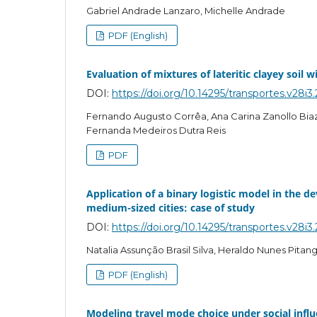
Gabriel Andrade Lanzaro, Michelle Andrade
PDF (English)
Evaluation of mixtures of lateritic clayey soil
DOI:
https://doi.org/10.14295/transportes.v28i
Fernando Augusto Corrêa, Ana Carina Zanollo Biazo
Fernanda Medeiros Dutra Reis
PDF
Application of a binary logistic model in the 
medium-sized cities: case of study
DOI:
https://doi.org/10.14295/transportes.v28i3
Natalia Assunção Brasil Silva, Heraldo Nunes Pitang
PDF (English)
Modeling travel mode choice under social influe