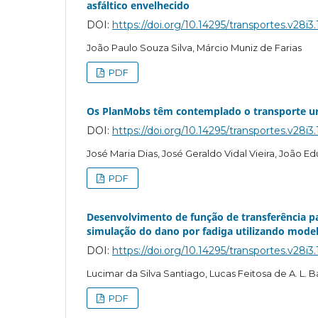
asfáltico envelhecido
DOI:
https://doi.org/10.14295/transportes.v28i3
João Paulo Souza Silva, Márcio Muniz de Farias
PDF
Os PlanMobs têm contemplado o transporte u
DOI:
https://doi.org/10.14295/transportes.v28i3
José Maria Dias, José Geraldo Vidal Vieira, João Edua
PDF
Desenvolvimento de função de transferência pa
simulação do dano por fadiga utilizando modelo
DOI:
https://doi.org/10.14295/transportes.v28i3
Lucimar da Silva Santiago, Lucas Feitosa de A. L.
PDF