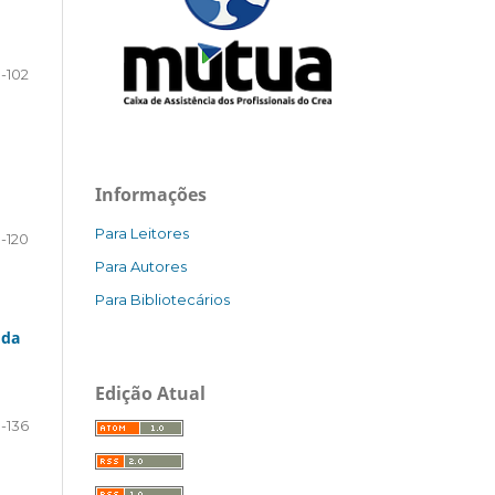
1-102
Informações
Para Leitores
-120
Para Autores
Para Bibliotecários
 da
Edição Atual
1-136