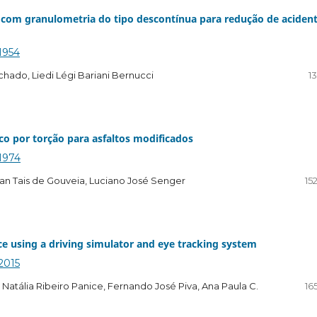
a com granulometria do tipo descontínua para redução de aciden
.1954
hado, Liedi Légi Bariani Bernucci
13
co por torção para asfaltos modificados
.1974
lian Tais de Gouveia, Luciano José Senger
15
ice using a driving simulator and eye tracking system
.2015
Natália Ribeiro Panice, Fernando José Piva, Ana Paula C.
16