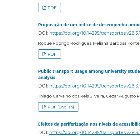
PDF
Proposição de um índice de desempenho ambi
DOI:
https://doi.org/10.14295/transportes.v28i3
Roque Rodrigo Rodrigues, Heliana Barbosa Fonte
PDF
Public transport usage among university stude
analysis
DOI:
https://doi.org/10.14295/transportes.v28i3
Thiago Carvalho dos Reis Silveira, Cezar Augusto
PDF (English)
Efeitos da periferização nos níveis de acessib
DOI:
https://doi.org/10.14295/transportes.v28i3