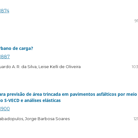
.1874
9
rbano de carga?
.1887
rdo A. R. da Silva, Leise Kelli de Oliveira
103
ra previsão de área trincada em pavimentos asfálticos por meio
 S-VECD e análises elásticas
.1900
 Babadopulos, Jorge Barbosa Soares
12