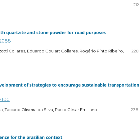
21
 with quartzite and stone powder for road purposes
3.2088
tti Collares, Eduardo Goulart Collares, Rogério Pinto Ribeiro,
228
development of strategies to encourage sustainable transportation
.2100
a, Taciano Oliveira da Silva, Paulo César Emiliano
238
nce for the brazilian context