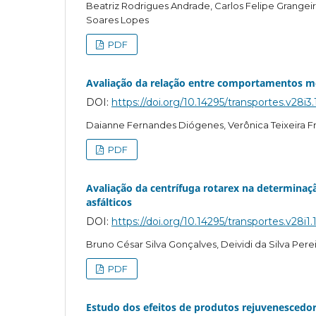
Beatriz Rodrigues Andrade, Carlos Felipe Grangeir
Soares Lopes
PDF
Avaliação da relação entre comportamentos mec
DOI:
https://doi.org/10.14295/transportes.v28i3
Daianne Fernandes Diógenes, Verônica Teixeira Fr
PDF
Avaliação da centrífuga rotarex na determinaçã
asfálticos
DOI:
https://doi.org/10.14295/transportes.v28i1.
Bruno César Silva Gonçalves, Deividi da Silva Pere
PDF
Estudo dos efeitos de produtos rejuvenescedor