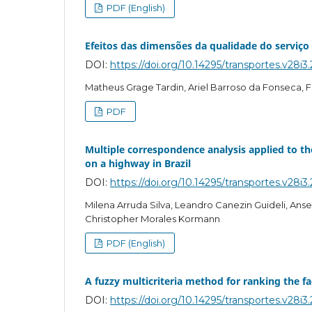
PDF (English)
Efeitos das dimensões da qualidade do serviço 
DOI:
https://doi.org/10.14295/transportes.v28i3
Matheus Grage Tardin, Ariel Barroso da Fonseca, F
PDF
Multiple correspondence analysis applied to the
on a highway in Brazil
DOI:
https://doi.org/10.14295/transportes.v28i3
Milena Arruda Silva, Leandro Canezin Guideli, Ans
Christopher Morales Kormann
PDF (English)
A fuzzy multicriteria method for ranking the fa
DOI:
https://doi.org/10.14295/transportes.v28i3