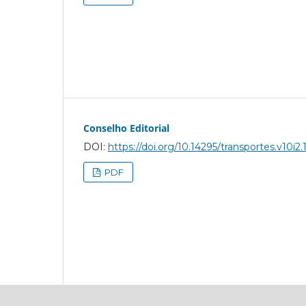
Conselho Editorial
DOI:
https://doi.org/10.14295/transportes.v10i2.
PDF