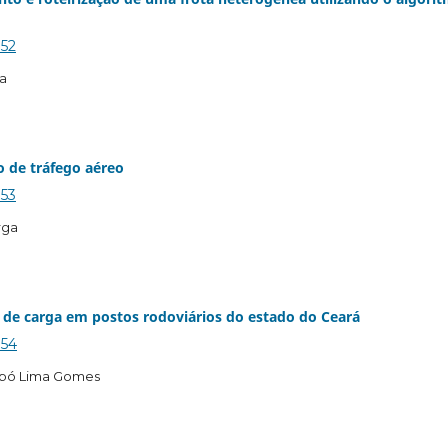
152
ha
 de tráfego aéreo
153
rga
 de carga em postos rodoviários do estado do Ceará
154
imbó Lima Gomes