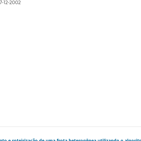
7-12-2002
to e roteirização de uma frota heterogênea utilizando o algori