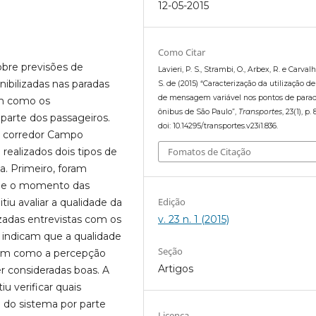
12-05-2015
Como Citar
obre previsões de
Lavieri, P. S., Strambi, O., Arbex, R. e Carvalh
ibilizadas nas paradas
S. de (2015) “Caracterização da utilização de
de mensagem variável nos pontos de para
em como os
ônibus de São Paulo”,
Transportes
, 23(1), p.
parte dos passageiros.
doi: 10.14295/transportes.v23i1.836.
o corredor Campo
Fomatos de Citação
ealizados dois tipos de
a. Primeiro, foram
is e o momento das
Edição
iu avaliar a qualidade da
v. 23 n. 1 (2015)
zadas entrevistas com os
s indicam que a qualidade
Seção
assim como a percepção
Artigos
r consideradas boas. A
u verificar quais
o do sistema por parte
Licença