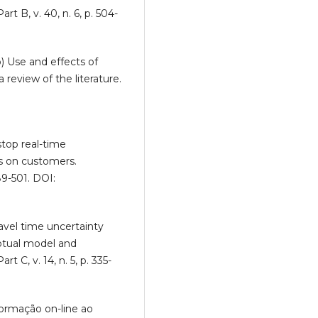
t B, v. 40, n. 6, p. 504-
b) Use and effects of
 review of the literature.
stop real-time
ts on customers.
89-501. DOI:
avel time uncertainty
eptual model and
 C, v. 14, n. 5, p. 335-
nformação on-line ao