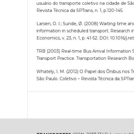
usuário do transporte coletivo na cidade de São
Revista Técnica da SPTrans, n. 1, p.120-145.
Larsen, O. I.; Sunde, Ø. (2008) Waiting time an
information in scheduled transport. Research i
Economics, v. 23, n. 1, p. 41-52. DOI: 10.1016/j.
TRB (2003) Real-time Bus Arrival Information 
Transport Practice. Transportation Research B
Whately, I. M. (2012) O Papel dos Ônibus nos T
São Paulo. Coletivo – Revista Técnica da SPTrans