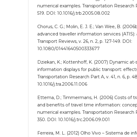
numerical examples. Transportation Research Par
519. DOI: 10.1016/j.trb.2005.08.002
Chorus, C. G.; Molin, E. J. E.; Van Wee, B. (2006
advanced traveller information services (ATIS): a
Transport Reviews, v. 26, n. 2, p. 127-149. DOI:
10.1080/01441640500333677
Dziekan, K.; Kottenhoff, K. (2007) Dynamic at-
information displays for public transport: effec
Transportation Research Part A, v. 41, n. 6, p. 4
10.1016/j.tra.2006.11.006
Ettema, D.; Timmermans, H. (2006) Costs of tr
and benefits of travel time information: conc
numerical examples. Transportation Research Part
350. DOI: 10.1016/j.trc.2006.09.001
Ferreira, M. L. (2012) Olho Vivo – Sistema de i