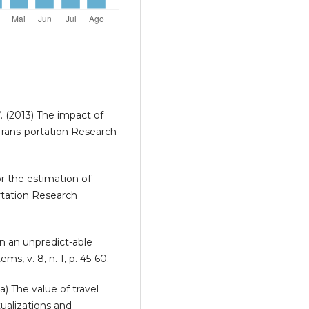
 Y. (2013) The impact of
 Trans-portation Research
or the estimation of
rtation Research
in an unpredict-able
ms, v. 8, n. 1, p. 45-60.
6a) The value of travel
ualizations and