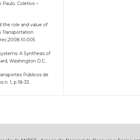
 Paulo. Coletivo –
d the role and value of
n Transportation
retrec.2008.10.005
Systems: A Synthesis of
oard, Washington D.C..
ransportes Públicos de
 n. 1, p.18-33.