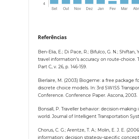
Referências
Ben-Elia, E.; Di Pace, R.; Bifulco, G. N.; Shiftan,
travel information’s accuracy on route-choice.
Part C, v. 26, p. 146-159.
Bierlaire, M. (2003) Biogeme: a free package f
discrete choice models. In: 3rd SWISS Transpo
Conference. Conference Paper. Ascona, 2003.
Bonsall, P. Traveller behavior: decision-making 
world. Journal of Intelligent Transportation Syste
Chorus, C. G.; Arentze, T. A.; Molin, E. J. E. (200
information: decision strategy-specific concept