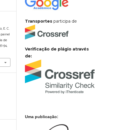
Transportes
participa de
o, E. C.
 painel
da de
 87–94.
Verificação de plágio através
de:
Uma publicação: