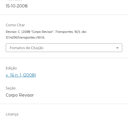
15-10-2008
Como Citar
Revisor, C. (2008) “Corpo Revisor”,
Transportes
, 16(1). doi:
10.14295/transportes.v16i1.6.
Fomatos de Citação
Edição
v. 16 n. 1 (2008)
Seção
Corpo Revisor
Licença