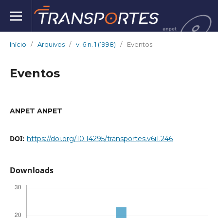
Início
/
Arquivos
/
v. 6 n. 1 (1998)
/
Eventos
Eventos
ANPET ANPET
DOI:
https://doi.org/10.14295/transportes.v6i1.246
Downloads