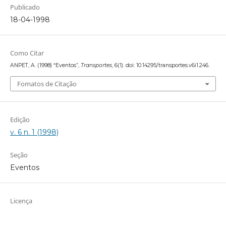
Publicado
18-04-1998
Como Citar
ANPET, A. (1998) “Eventos”,
Transportes
, 6(1). doi: 10.14295/transportes.v6i1.246.
Fomatos de Citação
Edição
v. 6 n. 1 (1998)
Seção
Eventos
Licença