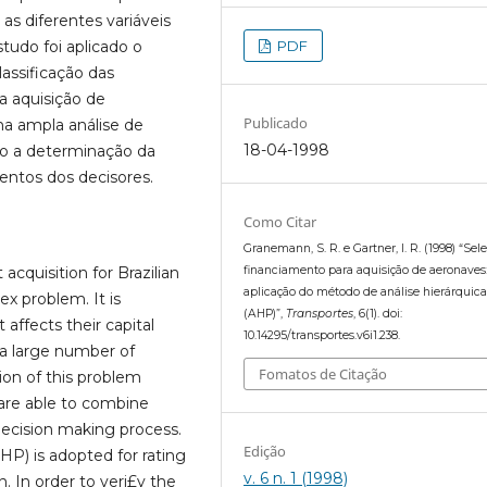
s diferentes variáveis
PDF
tudo foi aplicado o
assificação das
a aquisição de
Publicado
uma ampla análise de
18-04-1998
ndo a determinação da
entos dos decisores.
Como Citar
Granemann, S. R. e Gartner, I. R. (1998) “Sel
financiamento para aquisição de aeronave
acquisition for Brazilian
aplicação do método de análise hierárquic
x problem. It is
(AHP)”,
Transportes
, 6(1). doi:
affects their capital
10.14295/transportes.v6i1.238.
 a large number of
Fomatos de Citação
tion of this problem
 are able to combine
 decision making process.
Edição
AHP) is adopted for rating
v. 6 n. 1 (1998)
n. In order to veri£y the