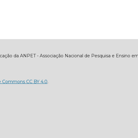
icação da ANPET - Associação Nacional de Pesquisa e Ensino em
ve Commons CC BY 4.0
.