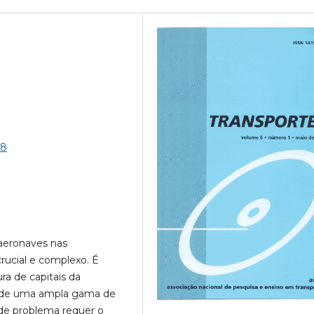
38
 aeronaves nas
rucial e complexo. É
ura de capitais da
e de uma ampla gama de
o de problema requer o