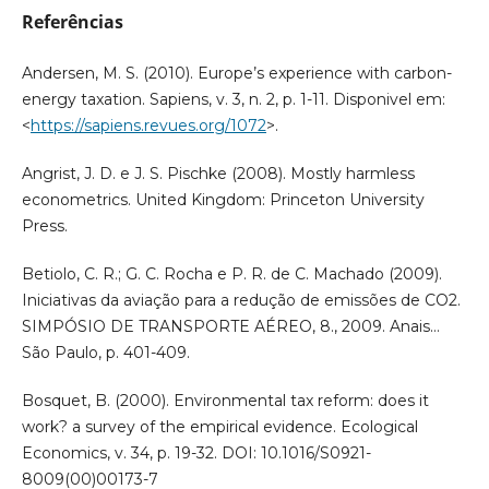
Referências
Andersen, M. S. (2010). Europe’s experience with carbon-
energy taxation. Sapiens, v. 3, n. 2, p. 1-11. Disponivel em:
<
https://sapiens.revues.org/1072
>.
Angrist, J. D. e J. S. Pischke (2008). Mostly harmless
econometrics. United Kingdom: Princeton University
Press.
Betiolo, C. R.; G. C. Rocha e P. R. de C. Machado (2009).
Iniciativas da aviação para a redução de emissões de CO2.
SIMPÓSIO DE TRANSPORTE AÉREO, 8., 2009. Anais…
São Paulo, p. 401-409.
Bosquet, B. (2000). Environmental tax reform: does it
work? a survey of the empirical evidence. Ecological
Economics, v. 34, p. 19-32. DOI: 10.1016/S0921-
8009(00)00173-7