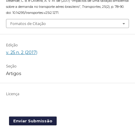
Resende, C. B. e Oliveira, A. V. M. de (2017) “Impactos de uma taxação ambiental
sobre a demanda no transporte aéreo brasileiro”,
Transportes
, 25(2), p. 78–90.
doi: 10.14295/transportes.v25i2.1271.
Fomatos de Citação
Edição
v. 25 n. 2 (2017)
Seção
Artigos
Licença
Enviar Submissão