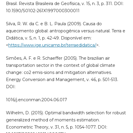
Brasil. Revista Brasileira de Geofísica, v. 15, n. 3, p. 311. DOI:
10.1590/S0102-261X1997000300011
Silva, R. W. da C. e B. L. Paula (2009). Causa do
aquecimento global: antropogênica versus natural. Terra e
Didática, v. 5, n. 1, p. 42-49. Disponível em:
<
https://www.ige.unicamp.br/terraedidatica/
>.
Simões, A. F. e R. Schaeffer (2005). The brazilian air
transportation sector in the context of global climate
change: co2 emis-sions and mitigation alternatives.
Energy Conversion and Management, v. 46, p. 501-513.
DOI:
1016/j.enconman.2004.06.017
Wilhelm, D. (2015). Optimal bandwidth selection for robust
generalized method of moments estimation.
Econometric Theory, v. 31, n. 5, p. 1054-1077. DOI: