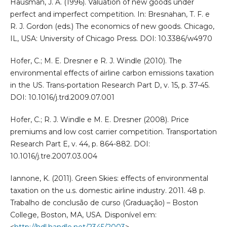
Hausman, J. A. (1996). Valuation of new goods under
perfect and imperfect competition. In: Bresnahan, T. F. e
R. J. Gordon (eds.) The economics of new goods. Chicago,
IL, USA: University of Chicago Press. DOI: 10.3386/w4970
Hofer, C.; M. E. Dresner e R. J. Windle (2010). The
environmental effects of airline carbon emissions taxation
in the US. Trans-portation Research Part D, v. 15, p. 37-45.
DOI: 10.1016/j.trd.2009.07.001
Hofer, C.; R. J. Windle e M. E. Dresner (2008). Price
premiums and low cost carrier competition. Transportation
Research Part E, v. 44, p. 864-882. DOI:
10.1016/j.tre.2007.03.004
Iannone, K. (2011). Green Skies: effects of environmental
taxation on the u.s. domestic airline industry. 2011. 48 p.
Trabalho de conclusão de curso (Graduação) – Boston
College, Boston, MA, USA. Disponível em:
<
http://hdl.handle.net/2345/2003
>.