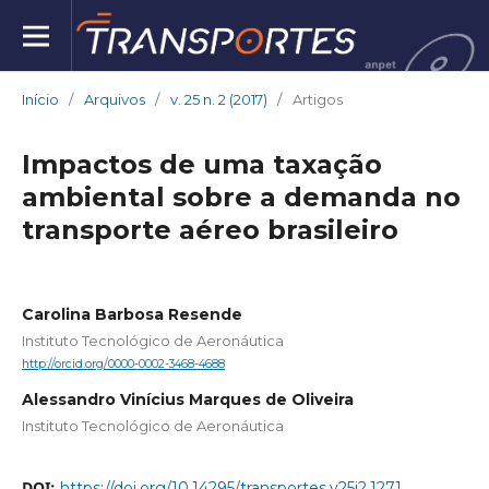
Início
/
Arquivos
/
v. 25 n. 2 (2017)
/
Artigos
Impactos de uma taxação
ambiental sobre a demanda no
transporte aéreo brasileiro
Carolina Barbosa Resende
Instituto Tecnológico de Aeronáutica
http://orcid.org/0000-0002-3468-4688
Alessandro Vinícius Marques de Oliveira
Instituto Tecnológico de Aeronáutica
DOI:
https://doi.org/10.14295/transportes.v25i2.1271