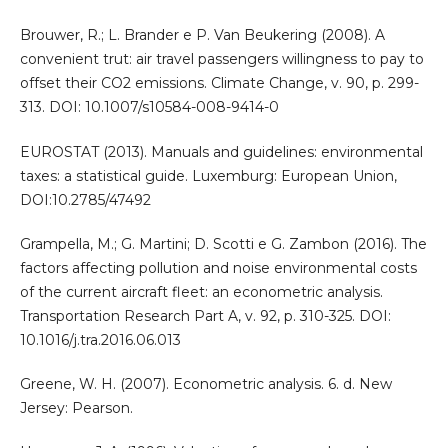
Brouwer, R.; L. Brander e P. Van Beukering (2008). A
convenient trut: air travel passengers willingness to pay to
offset their CO2 emissions. Climate Change, v. 90, p. 299-
313. DOI: 10.1007/s10584-008-9414-0
EUROSTAT (2013). Manuals and guidelines: environmental
taxes: a statistical guide. Luxemburg: European Union,
DOI:10.2785/47492
Grampella, M.; G. Martini; D. Scotti e G. Zambon (2016). The
factors affecting pollution and noise environmental costs
of the current aircraft fleet: an econometric analysis.
Transportation Research Part A, v. 92, p. 310-325. DOI:
10.1016/j.tra.2016.06.013
Greene, W. H. (2007). Econometric analysis. 6. d. New
Jersey: Pearson.