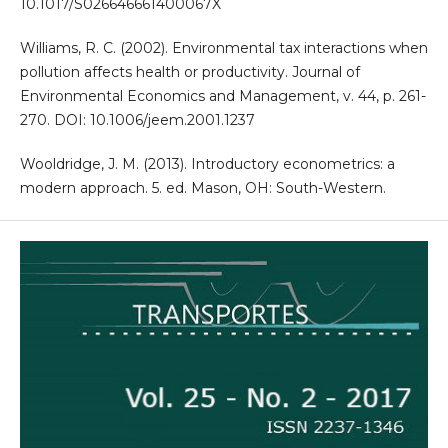
10.1017/S026646661400067X
Williams, R. C. (2002). Environmental tax interactions when
pollution affects health or productivity. Journal of
Environmental Economics and Management, v. 44, p. 261-
270. DOI: 10.1006/jeem.2001.1237
Wooldridge, J. M. (2013). Introductory econometrics: a
modern approach. 5. ed. Mason, OH: South-Western.