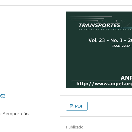
952
PDF
a Aeroportuária.
Publicado