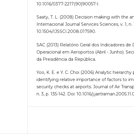
10.1016/0377-2217(90)90057-I.
Saaty, T. L. (2008) Decision making with the an
Internacional Journal Services Sciences, v. 1, n. 
10.1504/IJSSCI.2008.017590.
SAC (2013) Relatório Geral dos Indicadores 
Operacional em Aeroportos (Abril - Junho). Secr
da Presidência da República.
Yoo, K. E. e Y. C. Choi (2006) Analytic hierarch
identifying relative importance of factors to 
security checks at airports. Journal of Air Tran
n. 3, p. 135-142. Doi: 10.1016/j.jairtraman.2005.11.