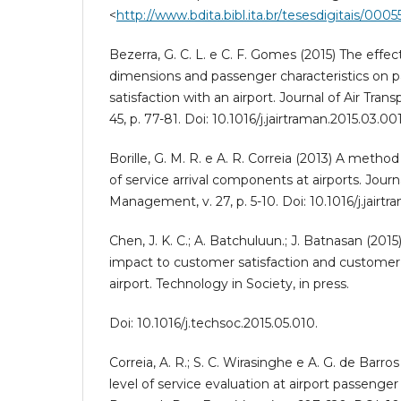
<
http://www.bdita.bibl.ita.br/tesesdigitais/000
Bezerra, G. C. L. e C. F. Gomes (2015) The effect
dimensions and passenger characteristics on p
satisfaction with an airport. Journal of Air Tra
45, p. 77-81. Doi: 10.1016/j.jairtraman.2015.03.001
Borille, G. M. R. e A. R. Correia (2013) A method
of service arrival components at airports. Journa
Management, v. 27, p. 5-10. Doi: 10.1016/j.jairt
Chen, J. K. C.; A. Batchuluun.; J. Batnasan (201
impact to customer satisfaction and custome
airport. Technology in Society, in press.
Doi: 10.1016/j.techsoc.2015.05.010.
Correia, A. R.; S. C. Wirasinghe e A. G. de Barro
level of service evaluation at airport passenger