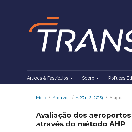
Artigos & Fascículos
Sobre
Políticas Ed
Início
/
Arquivos
/
v. 23 n. 3 (2015)
/
Artigos
Avaliação dos aeroportos
através do método AHP