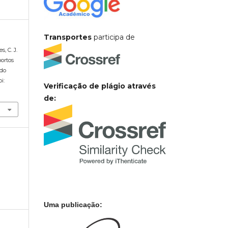
Transportes
participa de
s, C. J.
portos
 do
oi:
Verificação de plágio através
de:
Uma publicação: