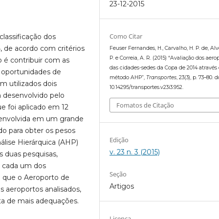
23-12-2015
Como Citar
lassificação dos
 de acordo com critérios
Feuser Fernandes, H., Carvalho, H. P. de, Alve
P. e Correia, A. R. (2015) “Avaliação dos aero
to é contribuir com as
das cidades-sedes da Copa de 2014 através
ar oportunidades de
método AHP”,
Transportes
, 23(3), p. 73–80. d
am utilizados dois
10.14295/transportes.v23i3.952.
 desenvolvido pelo
Fomatos de Citação
ue foi aplicado em 12
esenvolvida em um grande
ado para obter os pesos
Edição
álise Hierárquica (AHP)
v. 23 n. 3 (2015)
as duas pesquisas,
a cada um dos
Seção
m que o Aeroporto de
Artigos
os aeroportos analisados,
ta de mais adequações.
Licença