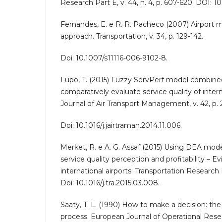
Research Part E, v. 44, n. 4, p. 607-620. DOI: 10
Fernandes, E. e R. R. Pacheco (2007) Airport 
approach. Transportation, v. 34, p. 129-142.
Doi: 10.1007/s11116-006-9102-8.
Lupo, T. (2015) Fuzzy ServPerf model combine
comparatively evaluate service quality of internat
Journal of Air Transport Management, v. 42, p. 
Doi: 10.1016/j.jairtraman.2014.11.006.
Merket, R. e A. G. Assaf (2015) Using DEA mode
service quality perception and profitability – 
international airports. Transportation Research P
Doi: 10.1016/j.tra.2015.03.008.
Saaty, T. L. (1990) How to make a decision: the 
process. European Journal of Operational Resear