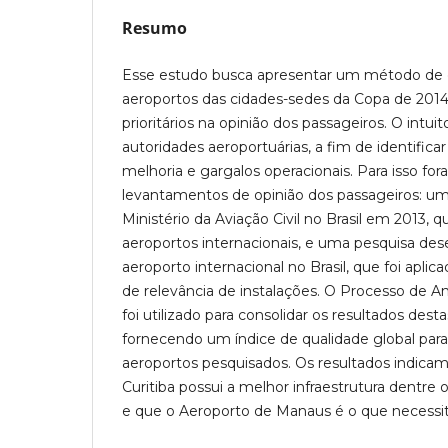
Resumo
Esse estudo busca apresentar um método de c
aeroportos das cidades-sedes da Copa de 2014,
prioritários na opinião dos passageiros. O intui
autoridades aeroportuárias, a fim de identific
melhoria e gargalos operacionais. Para isso for
levantamentos de opinião dos passageiros: um
Ministério da Aviação Civil no Brasil em 2013, q
aeroportos internacionais, e uma pesquisa d
aeroporto internacional no Brasil, que foi aplic
de relevância de instalações. O Processo de An
foi utilizado para consolidar os resultados dest
fornecendo um índice de qualidade global par
aeroportos pesquisados. Os resultados indica
Curitiba possui a melhor infraestrutura dentre 
e que o Aeroporto de Manaus é o que necessi