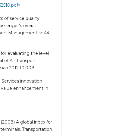
552510.pdf>
s of service quality
assenger’s overall
nsport Management, v. 44-
.
 for evaluating the level
l of Air Transport
raman.2012.10.008.
5) Services innovation
r value enhancement in
s (2008) A global index for
 terminals. Transportation