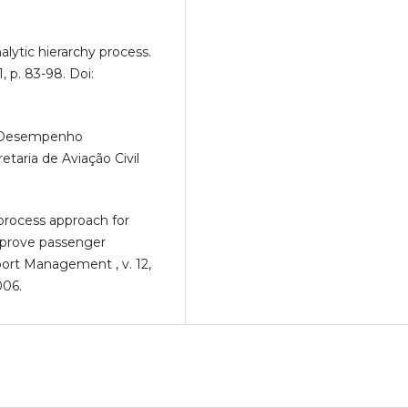
alytic hierarchy process.
1, p. 83-98. Doi:
de Desempenho
etaria de Aviação Civil
y process approach for
improve passenger
sport Management , v. 12,
006.