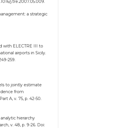
.1016/j.tre.2007.05.009.
management: a strategic
d with ELECTRE III to
ional airports in Sicily.
249-259.
ls to jointly estimate
Evidence from
art A, v. 75, p. 42-50.
analytic hierarchy
ch, v. 48, p. 9-26. Doi: