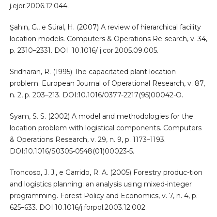
j.ejor.2006.12.044.
Şahin, G., e Süral, H. (2007) A review of hierarchical facility
location models. Computers & Operations Re-search, v. 34,
p. 2310–2331. DOI: 10.1016/ j.cor.2005.09.005.
Sridharan, R. (1995) The capacitated plant location
problem. European Journal of Operational Research, v. 87,
n. 2, p. 203–213. DOI:10.1016/0377-2217(95)00042-O.
Syam, S. S. (2002) A model and methodologies for the
location problem with logistical components. Computers
& Operations Research, v. 29, n. 9, p. 1173–1193.
DOI:10.1016/S0305-0548(01)00023-5.
Troncoso, J. J., e Garrido, R. A. (2005) Forestry produc-tion
and logistics planning: an analysis using mixed-integer
programming. Forest Policy and Economics, v. 7, n. 4, p.
625–633. DOI:10.1016/j.forpol.2003.12.002.