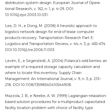
distribution system design. European Journal of Opera-
tional Research, v. 162, n. 1, p. 4–29. DOI:
10.1016/j.ejor.2003.10.031.
Lee, D. H., e Dong, M. (2008) A heuristic approach to
logistics network design for end-of-lease computer
products recovery. Transportation Research Part E:
Logistics and Transportation Review, v. 44, n. 3, p. 455–474.
DOI:10.1016/j.tre.2006.11.003.
Levén, E., e Segerstedt, A. (2004) Polarica’s wild berries: an
example of a required storage capacity calculation and
where to locate this inventory. Supply Chain
Management: An International Journal, v. 9, n. 3, p. 213–
218. DOI:10.1108/13598540410544908.
Mazzola, J. B., e Neebe, A. W. (1999) Lagrangian-relaxation-
based solution procedures for a multiproduct capacitated
facility location problem with choice of facility type.