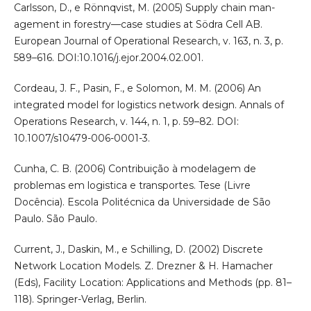
Carlsson, D., e Rönnqvist, M. (2005) Supply chain man-
agement in forestry––case studies at Södra Cell AB.
European Journal of Operational Research, v. 163, n. 3, p.
589–616. DOI:10.1016/j.ejor.2004.02.001.
Cordeau, J. F., Pasin, F., e Solomon, M. M. (2006) An
integrated model for logistics network design. Annals of
Operations Research, v. 144, n. 1, p. 59–82. DOI:
10.1007/s10479-006-0001-3.
Cunha, C. B. (2006) Contribuição à modelagem de
problemas em logistica e transportes. Tese (Livre
Docência). Escola Politécnica da Universidade de São
Paulo. São Paulo.
Current, J., Daskin, M., e Schilling, D. (2002) Discrete
Network Location Models. Z. Drezner & H. Hamacher
(Eds), Facility Location: Applications and Methods (pp. 81–
118). Springer-Verlag, Berlin.