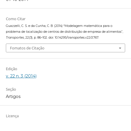
Como Citar
Guazzelli, C. S. e da Cunha, C. B. (2014) “Modelagem matemática para o
problema de localização de centros de distribuição de empresa de alimentos”,
Transportes
, 22(3), p. 86–102. doi: 10.14295/transportes.v22i3.767.
Fomatos de Citação
Edição
v. 22 n. 3 (2014)
Seção
Artigos
Licença