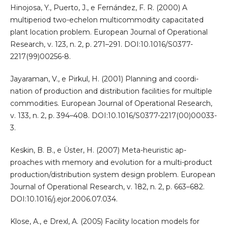
Hinojosa, Y., Puerto, J., e Fernández, F. R. (2000) A
multiperiod two-echelon multicommodity capacitated
plant location problem. European Journal of Operational
Research, v. 123, n. 2, p. 271–291. DOI:10.1016/S0377-
2217(99)00256-8.
Jayaraman, V., e Pirkul, H. (2001) Planning and coordi-
nation of production and distribution facilities for multiple
commodities. European Journal of Operational Research,
v. 133, n. 2, p. 394–408. DOI:10.1016/S0377-2217(00)00033-
3.
Keskin, B. B., e Üster, H. (2007) Meta-heuristic ap-
proaches with memory and evolution for a multi-product
production/distribution system design problem. European
Journal of Operational Research, v. 182, n. 2, p. 663–682.
DOI:10.1016/j.ejor.2006.07.034.
Klose, A., e Drexl, A. (2005) Facility location models for