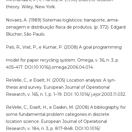
theory. Wiley, New York.
Novaes, A. (1989) Sistemas logísticos: transporte, arma-
zenagem e distribuição física de produtos. (p. 372). Edgard
Blücher, São Paulo.
Pati, R., Vrat, P., e Kumar, P. (2008) A goal programming
model for paper recycling system. Omega, v. 36, n. 3, p.
405–417. DOI:10.1016/j.omega.2006.04.014.
ReVelle, C., e Eiselt, H. (2005) Location analysis: A syn-
thesis and survey. European Journal of Operational
Research, v. 165, n. 1, p. 1–19. DOI: 10.1016/ j.ejor.2003.11.032.
ReVelle, C., Eiselt, H., e Daskin, M. (2008) A bibliography for
some fundamental problem categories in discrete
location science. European Journal of Operational
Research, v. 184, n. 3, p. 817–848. DOI:10.1016/