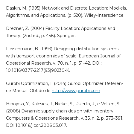
Daskin, M. (1995) Network and Discrete Location: Mod-els,
Algorithms, and Applications. (p. 520). Wiley-Interscience.
Drezner, Z. (2004) Facility Location: Applications and
Theory. (2nd ed., p. 458). Springer.
Fleischmann, B. (1993) Designing distribution systems
with transport economies of scale. European Journal of
Operational Research, v. 70, n. 1, p. 31–42. DOI:
10.1016/0377-2217(93)90230-K.
Gurobi Optimization, I. (2014) Gurobi Optimizer Referen-
ce Manual. Obtido de
http://www.gurobi.com
Hinojosa, Y., Kalcsics, J., Nickel, S., Puerto, J., e Velten, S.
(2008) Dynamic supply chain design with inventory.
Computers & Operations Research, v. 35, n. 2, p. 373–391.
DOI:10.1016/j.cor.2006.03.017.