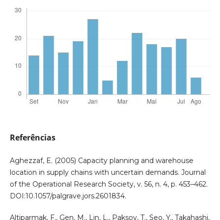
Referências
Aghezzaf, E. (2005) Capacity planning and warehouse
location in supply chains with uncertain demands. Journal
of the Operational Research Society, v. 56, n. 4, p. 453–462.
DOI:10.1057/palgrave.jors.2601834.
Altiparmak, F., Gen, M., Lin, L., Paksoy, T., Seo, Y., Takahashi,