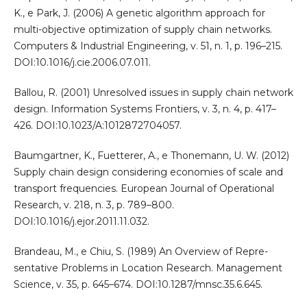
K., e Park, J. (2006) A genetic algorithm approach for
multi-objective optimization of supply chain networks.
Computers & Industrial Engineering, v. 51, n. 1, p. 196–215.
DOI:10.1016/j.cie.2006.07.011.
Ballou, R. (2001) Unresolved issues in supply chain network
design. Information Systems Frontiers, v. 3, n. 4, p. 417–
426. DOI:10.1023/A:1012872704057.
Baumgartner, K., Fuetterer, A., e Thonemann, U. W. (2012)
Supply chain design considering economies of scale and
transport frequencies. European Journal of Operational
Research, v. 218, n. 3, p. 789–800.
DOI:10.1016/j.ejor.2011.11.032.
Brandeau, M., e Chiu, S. (1989) An Overview of Repre-
sentative Problems in Location Research. Management
Science, v. 35, p. 645–674. DOI:10.1287/mnsc.35.6.645.