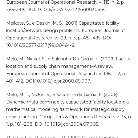
European Journal of Operational Research, v. 115, n. 2, p.
285–299. DOI:10.1016/S0377-2217(98)00303-8.
Melkote, S., e Daskin, M. S. (2001) Capacitated facility
location/network design problems. European Journal of
Operational Research, v. 129, n. 3, p. 481–495. DOI:
10.1016/S0377-2217(99)00464-6.
Melo, M., Nickel, S., e Saldanha-Da-Gama, F. (2009) Facility
location and supply chain management–A review.
European Journal of Operational Research, v. 196, n. 2, p.
401–412. DOI:10.1016/j.ejor.2008.05.007.
Melo, M. T., Nickel, S., e Saldanha da Gama, F. (2006)
Dynamic multi-commodity capacitated facility location: a
mathematical modeling framework for strategic supply
chain planning. Computers & Operations Research, v. 33, n.
1, p. 181–208. DOI:10.1016/j.cor.2004.07.005.
Mirchandani, P., e Francis, R. (1990) Discrete location