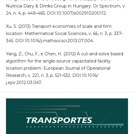
Nutricia Dairy & Drinks Group in Hungary. Or Spectrum, v.
24, n. 4, p. 449–465. DOI:10.1007/s002910200112.
Xu, S. (2013) Transport economies of scale and firm
location. Mathematical Social Sciences, v. 66, n. 3, p. 337–
345. DOI:10.1016/j.mathsocsci.2013.07.004.
Yang, Z., Chu, F., e Chen, H. (2012) A cut-and-solve based
algorithm for the single-source capacitated facility
location problem. European Journal of Operational
Research, v. 221, n. 3, p. 521–532. DOI:10.1016/
j.ejor.2012.03.047.