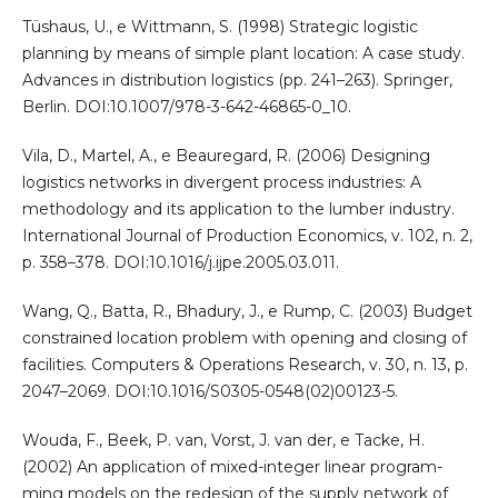
Tüshaus, U., e Wittmann, S. (1998) Strategic logistic
planning by means of simple plant location: A case study.
Advances in distribution logistics (pp. 241–263). Springer,
Berlin. DOI:10.1007/978-3-642-46865-0_10.
Vila, D., Martel, A., e Beauregard, R. (2006) Designing
logistics networks in divergent process industries: A
methodology and its application to the lumber industry.
International Journal of Production Economics, v. 102, n. 2,
p. 358–378. DOI:10.1016/j.ijpe.2005.03.011.
Wang, Q., Batta, R., Bhadury, J., e Rump, C. (2003) Budget
constrained location problem with opening and closing of
facilities. Computers & Operations Research, v. 30, n. 13, p.
2047–2069. DOI:10.1016/S0305-0548(02)00123-5.
Wouda, F., Beek, P. van, Vorst, J. van der, e Tacke, H.
(2002) An application of mixed-integer linear program-
ming models on the redesign of the supply network of