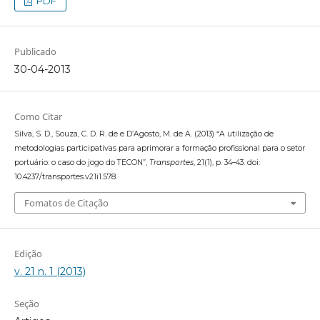
PDF
Publicado
30-04-2013
Como Citar
Silva, S. D., Souza, C. D. R. de e D’Agosto, M. de A. (2013) “A utilização de
metodologias participativas para aprimorar a formação profissional para o setor
portuário: o caso do jogo do TECON”,
Transportes
, 21(1), p. 34–43. doi:
10.4237/transportes.v21i1.578.
Fomatos de Citação
Edição
v. 21 n. 1 (2013)
Seção