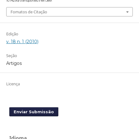
10.14295/transportes.v18i1.389.
Fomatos de Citação
Edição
v. 18 n. 1 (2010)
Seção
Artigos
Licença
Enviar Submissão
Idioma