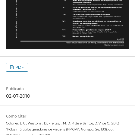
PDF
Publicado
02-07-2010
Como Citar
Goldner, L. G., Westphal, D., Freitas, I. M. D. P. de e Santos, D. V. de C. (2010)
“Pólos múltiplos geradores de viagens (PMGV)”,
Transportes
, 18(1). doi: