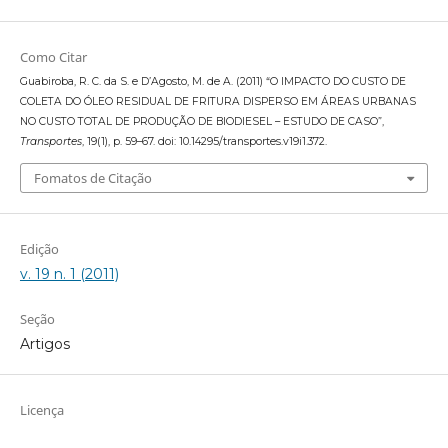
Como Citar
Guabiroba, R. C. da S. e D’Agosto, M. de A. (2011) “O IMPACTO DO CUSTO DE
COLETA DO ÓLEO RESIDUAL DE FRITURA DISPERSO EM ÁREAS URBANAS
NO CUSTO TOTAL DE PRODUÇÃO DE BIODIESEL – ESTUDO DE CASO”,
Transportes
, 19(1), p. 59–67. doi: 10.14295/transportes.v19i1.372.
Fomatos de Citação
Edição
v. 19 n. 1 (2011)
Seção
Artigos
Licença