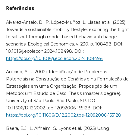
Referências
Álvarez-Antelo, D.; P. López-Muñoz; L. Llases et al. (2025)
Towards a sustainable mobility lifestyle: exploring the flight
to rail shift through model-based behavioural change
scenarios. Ecological Economics, v. 230, p. 108498. DOI:
10.1016/j.ecolecon.2024.108498. DOI:
https://doi.org/10.1016/j.ecolecon.2024.108498
Aulicino, A.L. (2002). Identificação de Problemas
Potenciais na Construção de Cenários e na Formulação de
Estratégias em uma Organização: Proposição de um
Método: um Estudo de Caso. Thesis (master’s degree).
University of São Paulo. São Paulo, SP. DOI:
10.11606/D.12.2002.tde-12092006-155128. DOI:
https://doi.org/10.11606/D.12.2002.tde-12092006-155128
Baera, E.J.; L. Alfheim; G. Lyons et al. (2025) Using