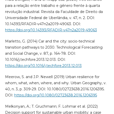
para a relação entre trabalho e gênero frente à quarta
revolução industrial. Revista da Faculdade de Direito da
Universidade Federal de Uberlândia, v. 47, n. 2. DOI:
10.14393/RFADIR-v47n2a2019-49063. DOI:
https://doi.org/10.14393/RFADIR-v47n2a2019-49063
Marletto, G. (2014) Car and the city: socio-technical
transition pathways to 2030. Technological Forecasting
and Social Change, v. 87, p. 164-78. DOI:
10.1016/j.techfore.2013.12.013. DOI:
https://doi.org/10.1016/j.techfore.2013.12.013
Meerow, S. and J.P. Newell (2019) Urban resilience for
whom, what, when, where, and why. Urban Geography, v.
40, n. 3, p. 309-29. DOI: 10.1080/02723638.2016.1206395.
DOI:
https://doi.org/10.1080/02723638.2016.1206395
Melkonyan, A.; T. Gruchmann; F. Lohmar et al. (2022)
Decision support for sustainable urban mobility: a case