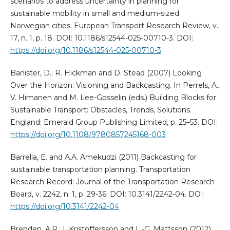
scenarios to address uncertainty in planning for
sustainable mobility in small and medium-sized
Norwegian cities. European Transport Research Review, v.
17, n. 1, p. 18. DOI: 10.1186/s12544-025-00710-3. DOI:
https://doi.org/10.1186/s12544-025-00710-3
Banister, D.; R. Hickman and D. Stead (2007) Looking
Over the Horizon: Visioning and Backcasting. In Perrels, A.,
V. Himanen and M. Lee-Gosselin (eds.) Building Blocks for
Sustainable Transport: Obstacles, Trends, Solutions.
England: Emerald Group Publishing Limited, p. 25–53. DOI:
https://doi.org/10.1108/9780857245168-003
Barrella, E. and A.A. Amekudzi (2011) Backcasting for
sustainable transportation planning. Transportation
Research Record: Journal of the Transportation Research
Board, v. 2242, n. 1, p. 29-36. DOI: 10.3141/2242-04. DOI:
https://doi.org/10.3141/2242-04
Brenden, A.P.; I. Kristoffersson and L.-G. Mattsson (2017).