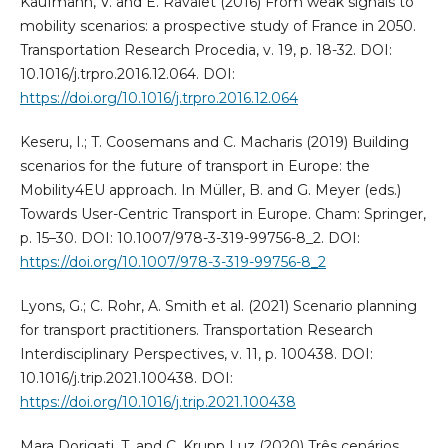
Kaufmann, V. and E. Ravalet (2016) From weak signals to
mobility scenarios: a prospective study of France in 2050.
Transportation Research Procedia, v. 19, p. 18-32. DOI:
10.1016/j.trpro.2016.12.064. DOI:
https://doi.org/10.1016/j.trpro.2016.12.064
Keseru, I.; T. Coosemans and C. Macharis (2019) Building
scenarios for the future of transport in Europe: the
Mobility4EU approach. In Müller, B. and G. Meyer (eds.)
Towards User-Centric Transport in Europe. Cham: Springer,
p. 15–30. DOI: 10.1007/978-3-319-99756-8_2. DOI:
https://doi.org/10.1007/978-3-319-99756-8_2
Lyons, G.; C. Rohr, A. Smith et al. (2021) Scenario planning
for transport practitioners. Transportation Research
Interdisciplinary Perspectives, v. 11, p. 100438. DOI:
10.1016/j.trip.2021.100438. DOI:
https://doi.org/10.1016/j.trip.2021.100438
Mara Dorigati, T. and C. Krupp Luz (2020) Três cenários