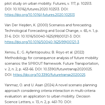
pilot study on urban mobility. Futures, v. 117, p. 102513.
DOI: 10.1016/j.futures.2020.102513. DOI:
https://doi.org/10.1016/j.futures.2020.102513
Van Der Heijden, K. (2000) Scenarios and forecasting.
Technological Forecasting and Social Change, v. 65, n. 1, p.
31-6. DOI: 10.1016/S0040-1625(99)00121-3. DOI:
https://doi.org/10.1016/S0040-1625(99)00121-3
Xenou, E.; G. Ayfantopoulou; B. Royo et al. (2022)
Methodology for consequence analysis of future mobility
scenarios: the SPROUT framework. Future Transportation,
v. 2, n. 2, p. 453-66. DOI: 10.3390/futuretransp2020025.
DOI:
https://doi.org/10.3390/futuretransp2020025
Yanmaz, O. and U. Asan (2024) A novel scenario planning
approach considering criteria interaction in multi-criteria
evaluation: an application to urban mobility. Decision
Science Letters, v. 13, n. 2, p. 461-70. DOI: