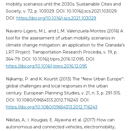
mobility scenarios until the 2030s. Sustainable Cities and
Society, v. 72, p. 103029. DOI: 10.1016/j.scs.2021.103029.
DOI:
https://doi.org/10.1016/j.scs.2021.103029
Navarro-Ligero, M.L. and L.M. Valenzuela-Montes (2016) A
tool for the assessment of urban mobility scenarios in
climate change mitigation: an application to the Granada’s
LRT Project. Transportation Research Procedia, v. 19, p.
364-79. DOI: 10.1016/j.trpro.2016.12.095. DOI:
https://doi.org/10.1016/j.trpro.2016.12.095
Nijkamp, P. and K. Kourtit (2013) The “New Urban Europe”:
global challenges and local responses in the urban
century. European Planning Studies, v. 21, n. 3, p. 291-315.
DOI: 10.1080/09654313.2012.716243. DOI:
https://doi.org/10.1080/09654313.2012.716243
Nikitas, A.; I. Kougias; E. Alyavina et al. (2017) How can
autonomous and connected vehicles, electromobility,