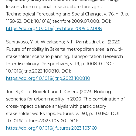
lessons from regional infrastructure foresight.
Technological Forecasting and Social Change, v. 76, n. 9, p.
1150-62. DOI: 10.1016/j.techfore.2009.07.008. DOI:
https://doi.org/10.1016/j.techfore.2009.07.008
Sunitiyoso, Y.; A. Wicaksono; N.F. Pambudi et al. (2023)
Future of mobility in Jakarta metropolitan area: a multi-
stakeholder scenario planning. Transportation Research
Interdisciplinary Perspectives, v. 19, p. 100810. DOI:
10.1016/j.trip.2023.100810. DOI:
https://doi.org/10.1016/j.trip.2023.100810
Tori, S.; G. Te Boveldt and I. Keseru (2023) Building
scenarios for urban mobility in 2030: The combination of
cross-impact balance analysis with participatory
stakeholder workshops. Futures, v. 150, p. 103160. DOI:
10.1016/j.futures.2023.103160. DOI:
https://doi.org/10.1016/j.futures.2023.103160