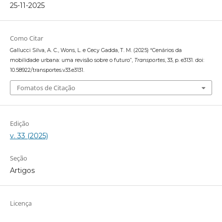
25-11-2025
Como Citar
Gallucci Silva, A. C., Wons, L. e Cecy Gadda, T. M. (2025) “Cenários da
mobilidade urbana: uma revisão sobre o futuro”,
Transportes
, 33, p. e3131. doi:
10.58922/transportes.v33.e3131.
Fomatos de Citação
Edição
v. 33 (2025)
Seção
Artigos
Licença