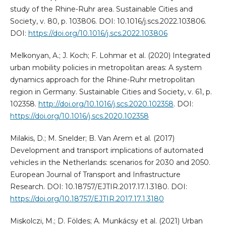
study of the Rhine-Ruhr area. Sustainable Cities and
Society, v. 80, p. 103806. DOI: 10.1016/j.scs.2022.103806.
DOI:
https://doi.org/10.1016/j.scs.2022.103806
Melkonyan, A.; J. Koch; F. Lohmar et al. (2020) Integrated
urban mobility policies in metropolitan areas: A system
dynamics approach for the Rhine-Ruhr metropolitan
region in Germany. Sustainable Cities and Society, v. 61, p.
102358.
http://doi.org/10.1016/j.scs.2020.102358
. DOI:
https://doi.org/10.1016/j.scs.2020.102358
Milakis, D.; M. Snelder; B. Van Arem et al. (2017)
Development and transport implications of automated
vehicles in the Netherlands: scenarios for 2030 and 2050.
European Journal of Transport and Infrastructure
Research. DOI: 10.18757/EJTIR.2017.17.1.3180. DOI:
https://doi.org/10.18757/EJTIR.2017.17.1.3180
Miskolczi, M.; D. Földes; A. Munkácsy et al. (2021) Urban