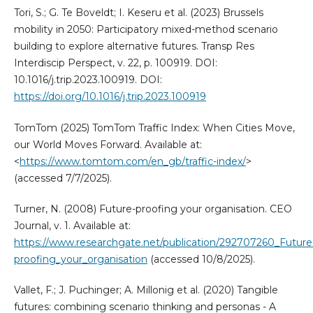
Tori, S.; G. Te Boveldt; I. Keseru et al. (2023) Brussels
mobility in 2050: Participatory mixed-method scenario
building to explore alternative futures. Transp Res
Interdiscip Perspect, v. 22, p. 100919. DOI:
10.1016/j.trip.2023.100919. DOI:
https://doi.org/10.1016/j.trip.2023.100919
TomTom (2025) TomTom Traffic Index: When Cities Move,
our World Moves Forward. Available at:
<
https://www.tomtom.com/en_gb/traffic-index/
>
(accessed 7/7/2025).
Turner, N. (2008) Future-proofing your organisation. CEO
Journal, v. 1. Available at:
https://www.researchgate.net/publication/292707260_Future
proofing_your_organisation
(accessed 10/8/2025).
Vallet, F.; J. Puchinger; A. Millonig et al. (2020) Tangible
futures: combining scenario thinking and personas - A