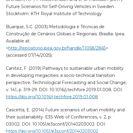
Future Scenarios for Self-Driving Vehicles in Sweden.
Stockholm: KTH Royal Institute of Technology.
Buarque, S.C. (2003) Metodologia e Técnicas de
Construção de Cenários Globais e Regionais. Brasília: Ipea.
Available at:
<
http://repositorio.ipea.gov.br/handle/11058/2865
>
(accessed 07/14/2025).
Canitez, F. (2019) Pathways to sustainable urban mobility
in developing megacities: a socio-technical transition
perspective. Technological Forecasting and Social Change,
v. 141, p. 319-29. DOI: 10.1016/j.techfore.2019.01.008. DOI:
https://doi.org/10.1016/j.techfore.2019.01.008
Cascetta, E. (2014) Future scenarios of urban mobility and
their sustainability. E3S Web of Conferences, v. 2, p.
03002. DOI: 10.1051/e3sconf/20140203002. DOI:
https://doi.org/10.1051/e3sconf/20140203002