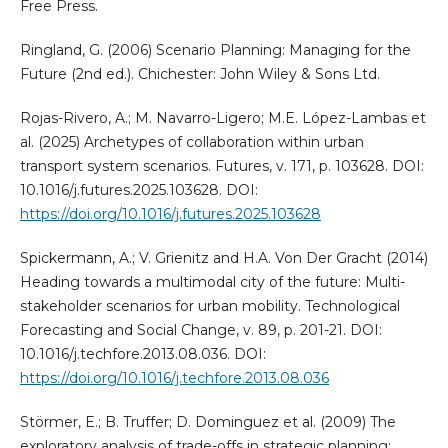
Free Press.
Ringland, G. (2006) Scenario Planning: Managing for the
Future (2nd ed.). Chichester: John Wiley & Sons Ltd.
Rojas-Rivero, A.; M. Navarro-Ligero; M.E. López-Lambas et
al. (2025) Archetypes of collaboration within urban
transport system scenarios. Futures, v. 171, p. 103628. DOI:
10.1016/j.futures.2025.103628. DOI:
https://doi.org/10.1016/j.futures.2025.103628
Spickermann, A.; V. Grienitz and H.A. Von Der Gracht (2014)
Heading towards a multimodal city of the future: Multi-
stakeholder scenarios for urban mobility. Technological
Forecasting and Social Change, v. 89, p. 201-21. DOI:
10.1016/j.techfore.2013.08.036. DOI:
https://doi.org/10.1016/j.techfore.2013.08.036
Störmer, E.; B. Truffer; D. Dominguez et al. (2009) The
exploratory analysis of trade-offs in strategic planning: