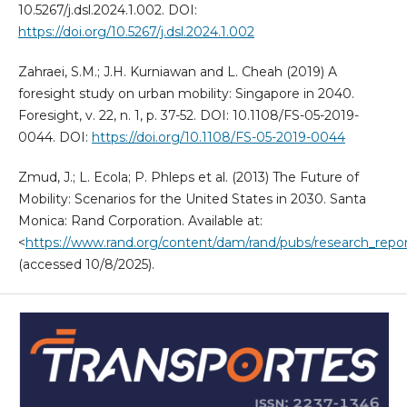
10.5267/j.dsl.2024.1.002. DOI:
https://doi.org/10.5267/j.dsl.2024.1.002
Zahraei, S.M.; J.H. Kurniawan and L. Cheah (2019) A
foresight study on urban mobility: Singapore in 2040.
Foresight, v. 22, n. 1, p. 37-52. DOI: 10.1108/FS-05-2019-
0044. DOI:
https://doi.org/10.1108/FS-05-2019-0044
Zmud, J.; L. Ecola; P. Phleps et al. (2013) The Future of
Mobility: Scenarios for the United States in 2030. Santa
Monica: Rand Corporation. Available at:
<
https://www.rand.org/content/dam/rand/pubs/research_r
(accessed 10/8/2025).