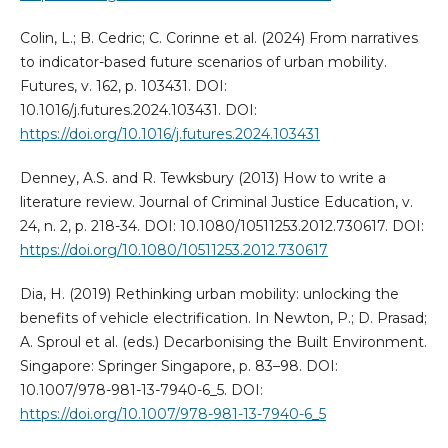
Colin, L.; B. Cedric; C. Corinne et al. (2024) From narratives
to indicator-based future scenarios of urban mobility.
Futures, v. 162, p. 103431. DOI:
10.1016/j.futures.2024.103431. DOI:
https://doi.org/10.1016/j.futures.2024.103431
Denney, A.S. and R. Tewksbury (2013) How to write a
literature review. Journal of Criminal Justice Education, v.
24, n. 2, p. 218-34. DOI: 10.1080/10511253.2012.730617. DOI:
https://doi.org/10.1080/10511253.2012.730617
Dia, H. (2019) Rethinking urban mobility: unlocking the
benefits of vehicle electrification. In Newton, P.; D. Prasad;
A. Sproul et al. (eds.) Decarbonising the Built Environment.
Singapore: Springer Singapore, p. 83–98. DOI:
10.1007/978-981-13-7940-6_5. DOI:
https://doi.org/10.1007/978-981-13-7940-6_5