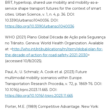
BRT, hyperloop, shared use mobility and mobility-as-a-
service shape transport futures for the context of smart
cities. Urban Science, v. 1, n. 4, p. 36. DOI:
10.3390/urbansci1040036. DOI:
https://doi.org/10.3390/urbansci1040036
WHO (2021) Plano Global Década de Ação pela Segurança
no Trânsito. Geneva: World Health Organization. Available
at: <
http://who.int/pt/publications/m/item/global-plan-for-
the-decade-of-action-for-road-safety-2021-2030
>
(accessed 10/8/2025).
Paul, A.; U. Schmalz; A. Cook et al. (2023) Future
multimodal mobility scenarios within Europe.
Transportation Research Procedia, v. 72, p. 1869-76. DOI:
10.1016/j.trpro.2023.11.665. DOI:
https://doi.org/10.1016/j.trpro.2023.11.665
Porter, M.E. (1989) Competitive Advantage. New York: