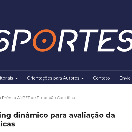
itoriais
Orientações para Autores
Contato
Envie 
 Prêmio ANPET de Produção Científica
ing dinâmico para avaliação da
icas