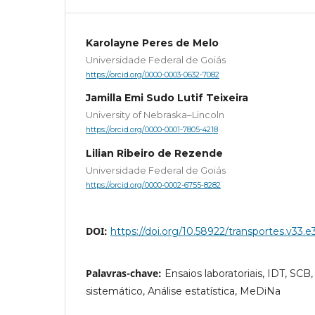
Karolayne Peres de Melo
Universidade Federal de Goiás
https://orcid.org/0000-0003-0632-7082
Jamilla Emi Sudo Lutif Teixeira
University of Nebraska–Lincoln
https://orcid.org/0000-0001-7805-4218
Lilian Ribeiro de Rezende
Universidade Federal de Goiás
https://orcid.org/0000-0002-6755-8282
DOI:
https://doi.org/10.58922/transportes.v33.e
Palavras-chave:
Ensaios laboratoriais, IDT, S
sistemático, Análise estatística, MeDiNa