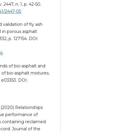
2447, n. 1, p. 42-50.
141/2447-05
nd validation of fly ash
 in porous asphalt
332, p. 127154. DOI:
54
inds of bio-asphalt and
of bio-asphalt mixtures.
. e03353. DOI:
(2020) Relationships
gue performance of
s containing reclaimed
ord: Journal of the