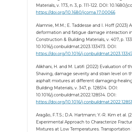
Materials, v. 173, n. 3, p. 111-122. DOI: 10.1680/
https://doi.org/10.1680/jcoma.17.00066
Alamnie, M.M.; E. Taddesse and I. Hoff (2023)
deformation and fatigue damage interaction in
Construction & Building Materials, v. 407, p. 13
10.1016/j.conbuildmat.2023.133473. DOI:
https://doi.org/10.1016/j.conbuildmat.2023.1334
Alikhani, H. and M. Latifi (2022) Evaluation of 
Shaving, damage severity and strain level on t
asphalt mixtures at different damaging-healing
Building Materials, v. 347, p. 128514. DOI:
10.1016/j.conbuildmat.2022.128514. DOI:
https://doi.org/10.1016/j.conbuildmat.2022.1285
Aragão, F.T.S.; D.A. Hartmann; Y.-R. Kim et al. 
Experimental Approach to Characterize Fractur
Mixtures at Low Temperatures. Transportation