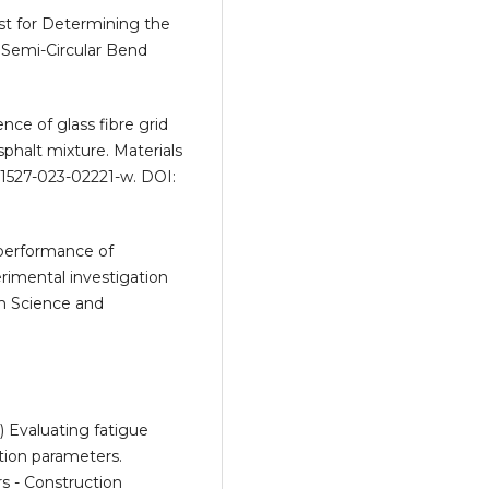
st for Determining the
 Semi-Circular Bend
uence of glass fibre grid
phalt mixture. Materials
/s11527-023-02221-w. DOI:
e performance of
rimental investigation
m Science and
) Evaluating fatigue
tion parameters.
rs - Construction