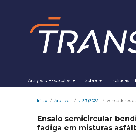
Artigos & Fascículos
Sobre
Políticas Ed
Início
/
Arquivos
/
v. 33 (2025)
/
Vencedores do
Ensaio semicircular bend
fadiga em misturas asfált