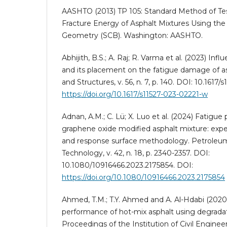
AASHTO (2013) TP 105: Standard Method of Te
Fracture Energy of Asphalt Mixtures Using the
Geometry (SCB). Washington: AASHTO.
Abhijith, B.S.; A. Raj; R. Varma et al. (2023) Infl
and its placement on the fatigue damage of as
and Structures, v. 56, n. 7, p. 140. DOI: 10.1617
https://doi.org/10.1617/s11527-023-02221-w
Adnan, A.M.; C. Lü; X. Luo et al. (2024) Fatigu
graphene oxide modified asphalt mixture: expe
and response surface methodology. Petroleu
Technology, v. 42, n. 18, p. 2340-2357. DOI:
10.1080/10916466.2023.2175854. DOI:
https://doi.org/10.1080/10916466.2023.2175854
Ahmed, T.M.; T.Y. Ahmed and A. Al-Hdabi (2020
performance of hot-mix asphalt using degrada
Proceedings of the Institution of Civil Enginee