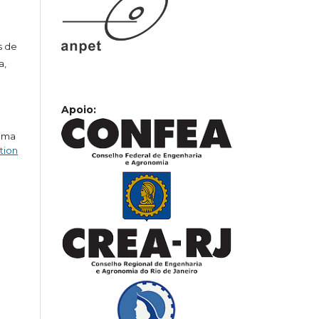
s de
a,
Apoio:
 uma
tion