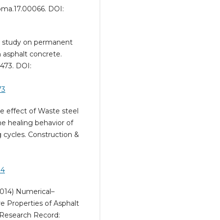
jcoma.17.00066. DOI:
 A study on permanent
 asphalt concrete.
3473. DOI:
73
the effect of Waste steel
he healing behavior of
 cycles. Construction &
14
(2014) Numerical–
e Properties of Asphalt
 Research Record: