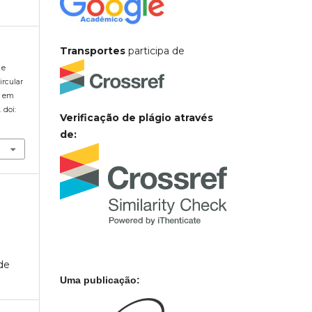
Transportes
participa de
 e
ircular
a em
. doi:
Verificação de plágio através
de:
de
Uma publicação: