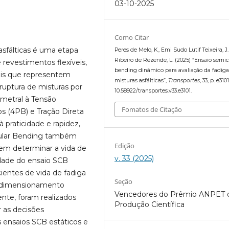
03-10-2025
Como Citar
asfálticas é uma etapa
Peres de Melo, K., Emi Sudo Lutif Teixeira, J.
Ribeiro de Rezende, L. (2025) “Ensaio semic
revestimentos flexíveis,
bending dinâmico para avaliação da fadig
ais que representem
misturas asfálticas”,
Transportes
, 33, p. e3101
ptura de misturas por
10.58922/transportes.v33.e3101.
metral à Tensão
Fomatos de Citação
s (4PB) e Tração Direta
à praticidade e rapidez,
rcular Bending também
Edição
em determinar a vida de
v. 33 (2025)
lidade do ensaio SCB
ientes de vida de fadiga
Seção
ao dimensionamento
Vencedores do Prêmio ANPET 
nte, foram realizados
Produção Científica
 as decisões
 ensaios SCB estáticos e