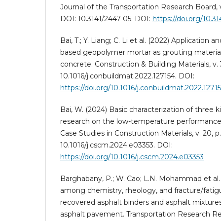
Journal of the Transportation Research Board, v. 
DOI: 10.3141/2447-05. DOI:
https://doi.org/10.3
Bai, T.; Y. Liang; C. Li et al. (2022) Application a
based geopolymer mortar as grouting material
concrete. Construction & Building Materials, v. 
10.1016/j.conbuildmat.2022.127154. DOI:
https://doi.org/10.1016/j.conbuildmat.2022.1271
Bai, W. (2024) Basic characterization of three k
research on the low-temperature performance 
Case Studies in Construction Materials, v. 20, p
10.1016/j.cscm.2024.e03353. DOI:
https://doi.org/10.1016/j.cscm.2024.e03353
Barghabany, P.; W. Cao; L.N. Mohammad et al. 
among chemistry, rheology, and fracture/fati
recovered asphalt binders and asphalt mixture
asphalt pavement. Transportation Research Rec