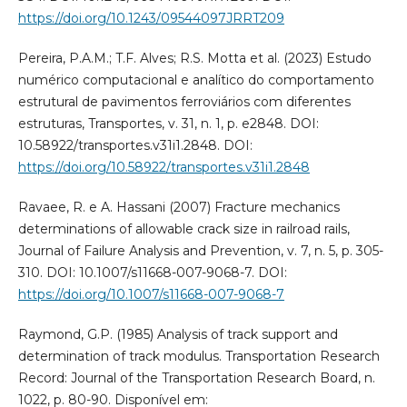
https://doi.org/10.1243/09544097JRRT209
Pereira, P.A.M.; T.F. Alves; R.S. Motta et al. (2023) Estudo
numérico computacional e analítico do comportamento
estrutural de pavimentos ferroviários com diferentes
estruturas, Transportes, v. 31, n. 1, p. e2848. DOI:
10.58922/transportes.v31i1.2848. DOI:
https://doi.org/10.58922/transportes.v31i1.2848
Ravaee, R. e A. Hassani (2007) Fracture mechanics
determinations of allowable crack size in railroad rails,
Journal of Failure Analysis and Prevention, v. 7, n. 5, p. 305-
310. DOI: 10.1007/s11668-007-9068-7. DOI:
https://doi.org/10.1007/s11668-007-9068-7
Raymond, G.P. (1985) Analysis of track support and
determination of track modulus. Transportation Research
Record: Journal of the Transportation Research Board, n.
1022, p. 80-90. Disponível em: