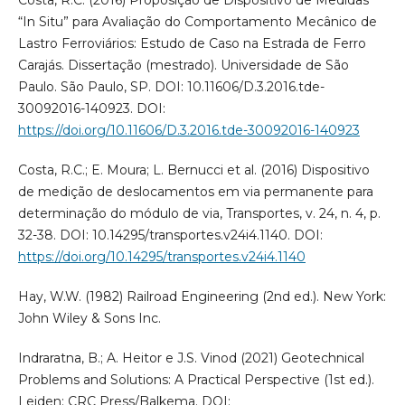
“In Situ” para Avaliação do Comportamento Mecânico de
Lastro Ferroviários: Estudo de Caso na Estrada de Ferro
Carajás. Dissertação (mestrado). Universidade de São
Paulo. São Paulo, SP. DOI: 10.11606/D.3.2016.tde-
30092016-140923. DOI:
https://doi.org/10.11606/D.3.2016.tde-30092016-140923
Costa, R.C.; E. Moura; L. Bernucci et al. (2016) Dispositivo
de medição de deslocamentos em via permanente para
determinação do módulo de via, Transportes, v. 24, n. 4, p.
32-38. DOI: 10.14295/transportes.v24i4.1140. DOI:
https://doi.org/10.14295/transportes.v24i4.1140
Hay, W.W. (1982) Railroad Engineering (2nd ed.). New York:
John Wiley & Sons Inc.
Indraratna, B.; A. Heitor e J.S. Vinod (2021) Geotechnical
Problems and Solutions: A Practical Perspective (1st ed.).
Leiden: CRC Press/Balkema. DOI: