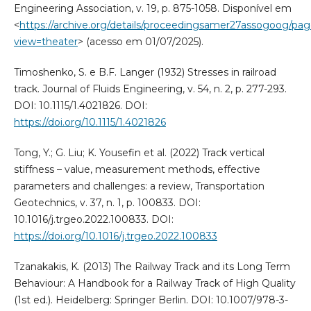
Engineering Association, v. 19, p. 875-1058. Disponível em
<
https://archive.org/details/proceedingsamer27assogoog/pa
view=theater
> (acesso em 01/07/2025).
Timoshenko, S. e B.F. Langer (1932) Stresses in railroad
track. Journal of Fluids Engineering, v. 54, n. 2, p. 277-293.
DOI: 10.1115/1.4021826. DOI:
https://doi.org/10.1115/1.4021826
Tong, Y.; G. Liu; K. Yousefin et al. (2022) Track vertical
stiffness – value, measurement methods, effective
parameters and challenges: a review, Transportation
Geotechnics, v. 37, n. 1, p. 100833. DOI:
10.1016/j.trgeo.2022.100833. DOI:
https://doi.org/10.1016/j.trgeo.2022.100833
Tzanakakis, K. (2013) The Railway Track and its Long Term
Behaviour: A Handbook for a Railway Track of High Quality
(1st ed.). Heidelberg: Springer Berlin. DOI: 10.1007/978-3-