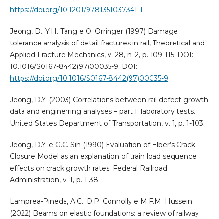
https://doi.org/10.1201/9781351037341-1
Jeong, D.; Y.H. Tang e O. Orringer (1997) Damage
tolerance analysis of detail fractures in rail, Theoretical and
Applied Fracture Mechanics, v. 28, n. 2, p. 109-115. DOI:
10.1016/S0167-8442(97)00035-9. DOI:
https://doi.org/10.1016/S0167-8442(97)00035-9
Jeong, D.Y. (2003) Correlations between rail defect growth
data and enginerring analyses – part I: laboratory tests.
United States Department of Transportation, v. 1, p. 1-103.
Jeong, D.Y. e G.C. Sih (1990) Evaluation of Elber’s Crack
Closure Model as an explanation of train load sequence
effects on crack growth rates. Federal Railroad
Administration, v. 1, p. 1-38.
Lamprea-Pineda, A.C.; D.P. Connolly e M.F.M. Hussein
(2022) Beams on elastic foundations: a review of railway