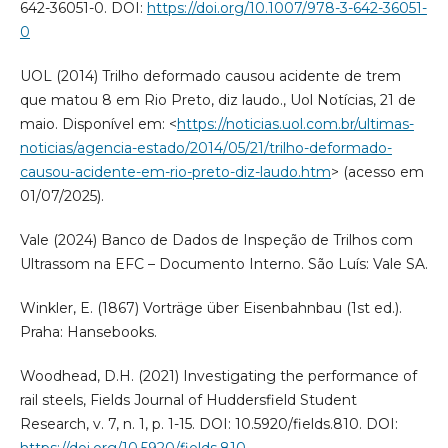
642-36051-0. DOI:
https://doi.org/10.1007/978-3-642-36051-
0
UOL (2014) Trilho deformado causou acidente de trem
que matou 8 em Rio Preto, diz laudo., Uol Notícias, 21 de
maio. Disponível em: <
https://noticias.uol.com.br/ultimas-
noticias/agencia-estado/2014/05/21/trilho-deformado-
causou-acidente-em-rio-preto-diz-laudo.htm
> (acesso em
01/07/2025).
Vale (2024) Banco de Dados de Inspeção de Trilhos com
Ultrassom na EFC – Documento Interno. São Luís: Vale SA.
Winkler, E. (1867) Vorträge über Eisenbahnbau (1st ed.).
Praha: Hansebooks.
Woodhead, D.H. (2021) Investigating the performance of
rail steels, Fields Journal of Huddersfield Student
Research, v. 7, n. 1, p. 1-15. DOI: 10.5920/fields.810. DOI: