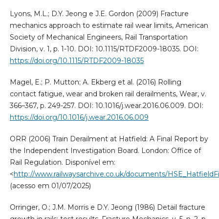
Lyons, M.L.; D.Y. Jeong e J.E. Gordon (2009) Fracture
mechanics approach to estimate rail wear limits, American
Society of Mechanical Engineers, Rail Transportation
Division, v. 1, p. 1-10. DOI: 10.1115/RTDF2009-18035. DOI:
https://doi.org/10.1115/RTDF2009-18035
Magel, E.; P. Mutton; A. Ekberg et al. (2016) Rolling
contact fatigue, wear and broken rail derailments, Wear, v.
366–367, p. 249-257. DOI: 10.1016/j.wear.2016.06.009. DOI:
https://doi.org/10.1016/j.wear.2016.06.009
ORR (2006) Train Derailment at Hatfield: A Final Report by
the Independent Investigation Board. London: Office of
Rail Regulation. Disponível em:
<
http://www.railwaysarchive.co.uk/documents/HSE_HatfieldF
(acesso em 01/07/2025)
Orringer, O.; J.M. Morris e D.Y. Jeong (1986) Detail fracture
growth in rails: test results, Fracture Mechanics, v. 5, n. 2, p.