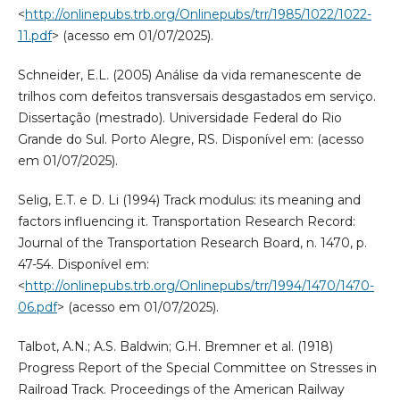
<
http://onlinepubs.trb.org/Onlinepubs/trr/1985/1022/1022-
11.pdf
> (acesso em 01/07/2025).
Schneider, E.L. (2005) Análise da vida remanescente de
trilhos com defeitos transversais desgastados em serviço.
Dissertação (mestrado). Universidade Federal do Rio
Grande do Sul. Porto Alegre, RS. Disponível em: (acesso
em 01/07/2025).
Selig, E.T. e D. Li (1994) Track modulus: its meaning and
factors influencing it. Transportation Research Record:
Journal of the Transportation Research Board, n. 1470, p.
47-54. Disponível em:
<
http://onlinepubs.trb.org/Onlinepubs/trr/1994/1470/1470-
06.pdf
> (acesso em 01/07/2025).
Talbot, A.N.; A.S. Baldwin; G.H. Bremner et al. (1918)
Progress Report of the Special Committee on Stresses in
Railroad Track. Proceedings of the American Railway