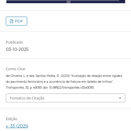
PDF
Publicado
03-10-2025
Como Citar
de Oliveira, L. e dos Santos Motta, R. (2025) “Avaliação da relação entre rigidez
do pavimento ferroviário e a ocorrência de fratura em boleto de trilhos”,
Transportes
, 33, p. e3093. doi: 10.58922/transportes.v33.e3093.
Fomatos de Citação
Edição
v. 33 (2025)