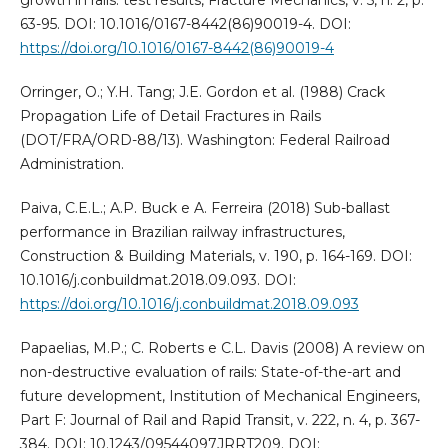
63-95. DOI: 10.1016/0167-8442(86)90019-4. DOI:
https://doi.org/10.1016/0167-8442(86)90019-4
Orringer, O.; Y.H. Tang; J.E. Gordon et al. (1988) Crack
Propagation Life of Detail Fractures in Rails
(DOT/FRA/ORD-88/13). Washington: Federal Railroad
Administration.
Paiva, C.E.L.; A.P. Buck e A. Ferreira (2018) Sub-ballast
performance in Brazilian railway infrastructures,
Construction & Building Materials, v. 190, p. 164-169. DOI:
10.1016/j.conbuildmat.2018.09.093. DOI:
https://doi.org/10.1016/j.conbuildmat.2018.09.093
Papaelias, M.P.; C. Roberts e C.L. Davis (2008) A review on
non-destructive evaluation of rails: State-of-the-art and
future development, Institution of Mechanical Engineers,
Part F: Journal of Rail and Rapid Transit, v. 222, n. 4, p. 367-
384. DOI: 10.1243/09544097JRRT209. DOI: