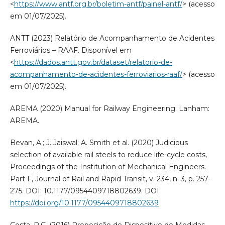
<
https://www.antf.org.br/boletim-antf/painel-antf/
> (acesso
em 01/07/2025).
ANTT (2023) Relatório de Acompanhamento de Acidentes
Ferroviários – RAAF. Disponível em
<
https://dados.antt.gov.br/dataset/relatorio-de-
acompanhamento-de-acidentes-ferroviarios-raaf/
> (acesso
em 01/07/2025).
AREMA (2020) Manual for Railway Engineering. Lanham:
AREMA.
Bevan, A.; J. Jaiswal; A. Smith et al. (2020) Judicious
selection of available rail steels to reduce life-cycle costs,
Proceedings of the Institution of Mechanical Engineers.
Part F, Journal of Rail and Rapid Transit, v. 234, n. 3, p. 257-
275. DOI: 10.1177/0954409718802639. DOI:
https://doi.org/10.1177/0954409718802639
Costa, R.C. (2016) Proposição de Dispositivo de Medidas