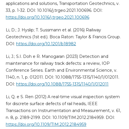
applications and solutions, Transportation Geotechnics, v.
33, p. 1-32. DOI: 10.1016/j.trgeo.2021.100696. DOI:
https://doi.org/10.1016/j.trgeo.2021.100696
Li, D.; J. Hyslip; T. Sussmann et al. (2016) Railway
Geotechnics (1st ed.). Boca Raton: Taylor & Francis Group.
DOI:
https://doi.org/10.1201/b18982
Li, J.; S.I. Doh e R. Manogaran (2023) Detection and
maintenance for railway track defects: a review, IOP
Conference Series. Earth and Environmental Science, v.
1140, n. 1, p. 012011. DOI: 10.1088/1755-1315/1140/1/012011.
DOI:
https://doi.org/10.1088/1755-1315/1140/1/012011
Li, Q. e S. Ren (2012) A real-time visual inspection system
for discrete surface defects of rail heads, IEEE
Transactions on Instrumentation and Measurement, v. 61,
n. 8, p. 2189-2199. DOI: 10.1109/TIM.2012.2184959. DOI:
https://doi.org/10.1109/TIM.2012.2184959