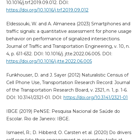
10.1016/j.trf.2019.09.012. DOI:
https://doi.org/10.1016/j.trf.2019.09.012
Eldessouki, W. and A. Almaneea (2023) Smartphones and
traffic signals: a quantitative assessment for phone usage
behavior on performance of signalized intersections.
Journal of Traffic and Transportation Engineering, v. 10, n.
4, p. 611-632. DOI: 10.1016/j. jtte.2022.06.005. DOI:
https://doi.org/10.1016/j.jtte.2022.06.005
Funkhouser, D. and J. Sayer (2012) Naturalistic Census of
Cell Phone Use, Transportation Research Record: Journal
of the Transportation Research Board, v. 2321, n. 1, p. 1-6.
DOI: 10.3141/2321-01. DOI:
https://doi.org/10.3141/2321-01
IBGE (2019) PeNSE: Pesquisa Nacional de Saúde do
Escolar. Rio de Janeiro: IBGE.
Ismaeel, R.; D. Hibberd; O. Carsten et al. (2020) Do drivers