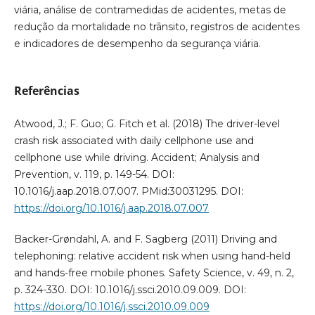
viária, análise de contramedidas de acidentes, metas de
redução da mortalidade no trânsito, registros de acidentes
e indicadores de desempenho da segurança viária.
Referências
Atwood, J.; F. Guo; G. Fitch et al. (2018) The driver-level
crash risk associated with daily cellphone use and
cellphone use while driving. Accident; Analysis and
Prevention, v. 119, p. 149-54. DOI:
10.1016/j.aap.2018.07.007. PMid:30031295. DOI:
https://doi.org/10.1016/j.aap.2018.07.007
Backer-Grøndahl, A. and F. Sagberg (2011) Driving and
telephoning: relative accident risk when using hand-held
and hands-free mobile phones. Safety Science, v. 49, n. 2,
p. 324-330. DOI: 10.1016/j.ssci.2010.09.009. DOI:
https://doi.org/10.1016/j.ssci.2010.09.009