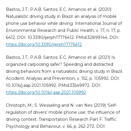
Bastos, J.T.; P.A.B. Santos; E.C. Amancio et al. (2020)
Naturalistic driving study in Brazil: an analysis of mobile
phone use behavior while driving. International Journal of
Environmental Research and Public Health, v. 17, n. 17, p.
6412. DOI: 10.3390/ijerph17176412. PMid:32899144. DOI:
https://doi.org/10.3390/ijerph17176412
Bastos, J.T.; P.A.B. Santos; E.C. Amancio et al. (2021) Is
organized carpooling safer? Speeding and distracted
driving behaviors from a naturalistic driving study in Brazil.
Accident; Analysis and Prevention, v. 152, p. 105992. DOI:
10.1016/j.aap.2021.105992. PMid:33549972. DOI:
https://doi.org/10.1016/j.aap.2021.105992
Christoph, M.; S. Wesseling and N. van Nes (2019) ‘Self-
regulation of drivers’ mobile phone use: the influence of
driving context. Transportation Research Part F: Traffic
Psychology and Behaviour, v. 66, p. 262-272. DOI: