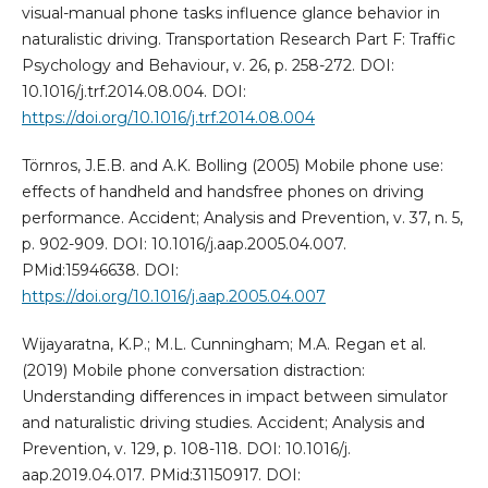
visual-manual phone tasks influence glance behavior in
naturalistic driving. Transportation Research Part F: Traffic
Psychology and Behaviour, v. 26, p. 258-272. DOI:
10.1016/j.trf.2014.08.004. DOI:
https://doi.org/10.1016/j.trf.2014.08.004
Törnros, J.E.B. and A.K. Bolling (2005) Mobile phone use:
effects of handheld and handsfree phones on driving
performance. Accident; Analysis and Prevention, v. 37, n. 5,
p. 902-909. DOI: 10.1016/j.aap.2005.04.007.
PMid:15946638. DOI:
https://doi.org/10.1016/j.aap.2005.04.007
Wijayaratna, K.P.; M.L. Cunningham; M.A. Regan et al.
(2019) Mobile phone conversation distraction:
Understanding differences in impact between simulator
and naturalistic driving studies. Accident; Analysis and
Prevention, v. 129, p. 108-118. DOI: 10.1016/j.
aap.2019.04.017. PMid:31150917. DOI: