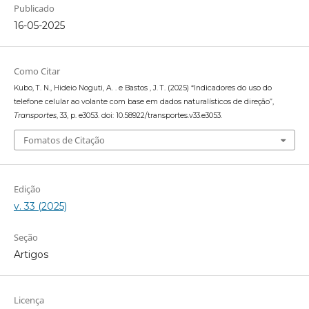
Publicado
16-05-2025
Como Citar
Kubo, T. N., Hideio Noguti, A. . e Bastos , J. T. (2025) “Indicadores do uso do
telefone celular ao volante com base em dados naturalísticos de direção”,
Transportes
, 33, p. e3053. doi: 10.58922/transportes.v33.e3053.
Fomatos de Citação
Edição
v. 33 (2025)
Seção
Artigos
Licença