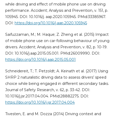
while driving and effect of mobile phone use on driving
performance. Accident; Analysis and Prevention, v. 151, p.
105945. DOI: 10.1016/j. aap.2020.105945. PMid:33385967.
DOI:
https://doi.org/10.1016/j.aap.2020.105945
Saifuzzaman, M.; M. Haque; Z. Zheng et al. (2015) Impact
of mobile phone use on car-following behaviour of young
drivers. Accident; Analysis and Prevention, v. 82, p. 10-19.
DOI: 10.1016/j.aap.2015.05.001. PMid:26009990. DOI:
https://doi.org/10.1016/j.aap.2015.05.001
Schneidereit, T.; T. Petzoldt; A. Keinath et al. (2017) Using
SHRP 2 naturalistic driving data to assess drivers’ speed
choice while being engaged in different secondary tasks.
Journal of Safety Research, v. 62, p. 33-42. DOI:
10.1016/j.jsr.2017.04.004. PMid:28882275. DOI:
https://doi.org/10.1016/j.jsr.2017.04.004
Tivesten, E. and M. Dozza (2014) Driving context and