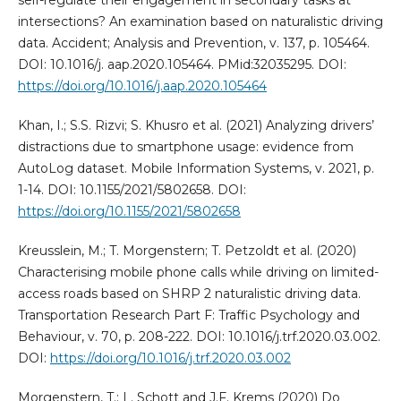
self-regulate their engagement in secondary tasks at
intersections? An examination based on naturalistic driving
data. Accident; Analysis and Prevention, v. 137, p. 105464.
DOI: 10.1016/j. aap.2020.105464. PMid:32035295. DOI:
https://doi.org/10.1016/j.aap.2020.105464
Khan, I.; S.S. Rizvi; S. Khusro et al. (2021) Analyzing drivers’
distractions due to smartphone usage: evidence from
AutoLog dataset. Mobile Information Systems, v. 2021, p.
1-14. DOI: 10.1155/2021/5802658. DOI:
https://doi.org/10.1155/2021/5802658
Kreusslein, M.; T. Morgenstern; T. Petzoldt et al. (2020)
Characterising mobile phone calls while driving on limited-
access roads based on SHRP 2 naturalistic driving data.
Transportation Research Part F: Traffic Psychology and
Behaviour, v. 70, p. 208-222. DOI: 10.1016/j.trf.2020.03.002.
DOI:
https://doi.org/10.1016/j.trf.2020.03.002
Morgenstern, T.; L. Schott and J.F. Krems (2020) Do