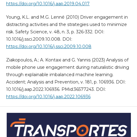
https://doi.org/10.1016/j.aap.2019.04.017
Young, K.L. and M.G. Lenné (2010) Driver engagement in
distracting activities and the strategies used to minimize
risk. Safety Science, v. 48, n. 3, p. 326-332. DOI:
10.1016/j.ssci.2009.10.008. DOI:
https://doi.org/10.1016/j.ssci.2009.10.008
Ziakopoulos, A.; A. Kontaxi and G. Yannis (2023) Analysis of
mobile phone use engagement during naturalistic driving
through explainable imbalanced machine learning.
Accident; Analysis and Prevention, v. 181, p. 106936. DOI:
10.1016/j.aap.2022.106936. PMid:36577243. DOI:
https://doi.org/10.1016/j.aap.2022.106936