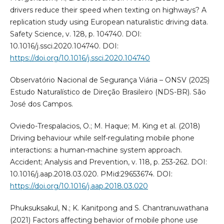
drivers reduce their speed when texting on highways? A
replication study using European naturalistic driving data.
Safety Science, v. 128, p. 104740. DOI:
10.1016/j.ssci.2020.104740. DOI:
https://doi.org/10.1016/j.ssci.2020.104740
Observatório Nacional de Segurança Viária – ONSV (2025)
Estudo Naturalístico de Direção Brasileiro (NDS-BR). São
José dos Campos.
Oviedo-Trespalacios, O.; M. Haque; M. King et al. (2018)
Driving behaviour while self-regulating mobile phone
interactions: a human-machine system approach.
Accident; Analysis and Prevention, v. 118, p. 253-262. DOI:
10.1016/j.aap.2018.03.020. PMid:29653674. DOI:
https://doi.org/10.1016/j.aap.2018.03.020
Phuksuksakul, N.; K. Kanitpong and S. Chantranuwathana
(2021) Factors affecting behavior of mobile phone use