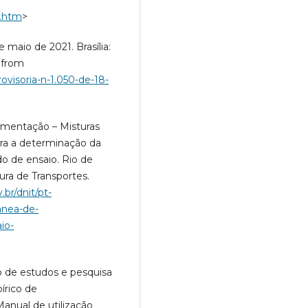
8.htm
>
e maio de 2021. Brasília:
, from
ovisoria-n-1.050-de-18-
imentação – Misturas
para a determinação da
o de ensaio. Rio de
ura de Transportes.
br/dnit/pt-
anea-de-
io-
ão de estudos e pesquisa
írico de
anual de utilização