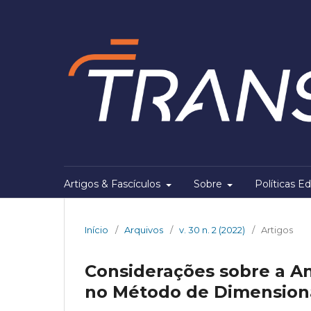
Artigos & Fascículos
Sobre
Políticas Ed
Início
/
Arquivos
/
v. 30 n. 2 (2022)
/
Artigos
Considerações sobre a A
no Método de Dimension