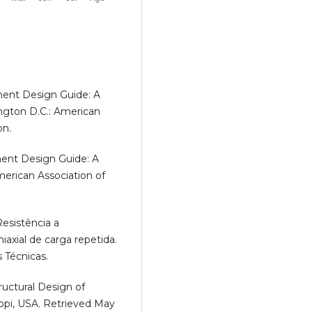
ent Design Guide: A
ington D.C.: American
on.
ent Design Guide: A
merican Association of
Resistência a
axial de carga repetida.
 Técnicas.
ructural Design of
ippi, USA. Retrieved May