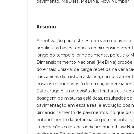
pavimento. MeDiNa, MeDiNa, Flow Number
Resumo
A motivação para este estudo vem do avanço t
ampliou as bases teóricas do dimensionamen
longo do tempo e, principalmente, porque o 
Dimensionamento Nacional (MeDiNa) propõe 
do ensaio uniaxial de carga repetida na verifi
mecânicas da mistura asfáltica, como suficient
ensaios relacionados à deformação permanente
Este artigo é uma revisão de literatura que a
dosagem de misturas asfálticas, resultados de
pavimentação em escala real e evolução dos
dimensionamento de pavimentos, no que diz r
entendimento da deformação permanente na c
informações coletadas indicam que o Flow 
parâmetro (“é necessário”) para avaliar o co