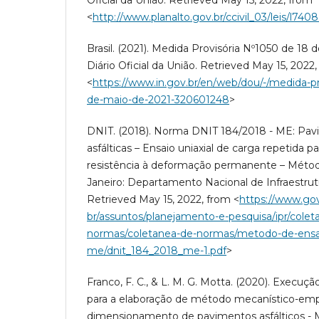
<
http://www.planalto.gov.br/ccivil_03/leis/l740
Brasil. (2021). Medida Provisória Nº1050 de 18 d
Diário Oficial da União. Retrieved May 15, 2022
<
https://www.in.gov.br/en/web/dou/-/medida-pr
de-maio-de-2021-320601248
>
DNIT. (2018). Norma DNIT 184/2018 - ME: Pav
asfálticas – Ensaio uniaxial de carga repetida 
resistência à deformação permanente – Métod
Janeiro: Departamento Nacional de Infraestrut
Retrieved May 15, 2022, from <
https://www.gov.
br/assuntos/planejamento-e-pesquisa/ipr/colet
normas/coletanea-de-normas/metodo-de-ensa
me/dnit_184_2018_me-1.pdf
>
Franco, F. C., & L. M. G. Motta. (2020). Execuç
para a elaboração de método mecanístico-emp
dimensionamento de pavimentos asfálticos - M