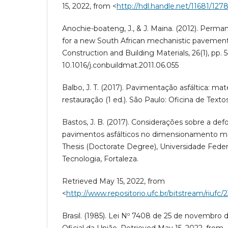
15, 2022, from <
http://hdl.handle.net/11681/127
Anochie-boateng, J., & J. Maina. (2012). Perm
for a new South African mechanistic pavemen
Construction and Building Materials, 26(1), pp. 5
10.1016/j.conbuildmat.2011.06.055
Balbo, J. T. (2017). Pavimentação asfáltica: mate
restauração (1 ed.). São Paulo: Oficina de Textos
Bastos, J. B. (2017). Considerações sobre a 
pavimentos asfálticos no dimensionamento me
Thesis (Doctorate Degree), Universidade Feder
Tecnologia, Fortaleza.
Retrieved May 15, 2022, from
<
http://www.repositorio.ufc.br/bitstream/riufc
Brasil. (1985). Lei Nº 7408 de 25 de novembro de
Oficial da União. Retrieved May 15, 2022, from