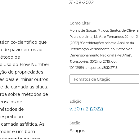
31-08-2022
Como Citar
Morais de Souza, P. ., dos Santos de Oliveira, F
Paula de Lima, M. V. . e Fernandes Júnior, J. L
écnico-científico que
(2022) “Considerações sobre a Análise da
to de pavimentos ao
Deformação Permanente no Método de
Dimensionamento Nacional (MeDiNa)”,
Método de
Transportes
, 30(2), p. 2715. doi:
o uso do Flow Number
10.14295/transportes.v30i2.2715.
cação de propriedades
Fomatos de Citação
es para eliminar outros
 da camada asfáltica.
borda sobre métodos de
Edição
 ensaios de
v. 30 n. 2 (2022)
 métodos de
espeito ao
Seção
amada asfáltica. As
Artigos
Number é um bom
mportamento de uma