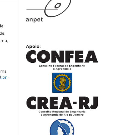
de
 de
Lima,
Apoio:
 uma
tion