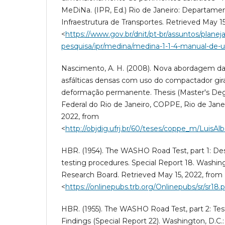
MeDiNa. (IPR, Ed.) Rio de Janeiro: Departame
Infraestrutura de Transportes. Retrieved May 1
<
https://www.gov.br/dnit/pt-br/assuntos/plane
pesquisa/ipr/medina/medina-1-1-4-manual-de-ut
Nascimento, A. H. (2008). Nova abordagem d
asfálticas densas com uso do compactador gira
deformação permanente. Thesis (Master's Deg
Federal do Rio de Janeiro, COPPE, Rio de Janei
2022, from
<
http://objdig.ufrj.br/60/teses/coppe_m/Lui
HBR. (1954). The WASHO Road Test, part 1: Des
testing procedures. Special Report 18. Washin
Research Board. Retrieved May 15, 2022, from
<
https://onlinepubs.trb.org/Onlinepubs/sr/sr18.
HBR. (1955). The WASHO Road Test, part 2: Test
Findings (Special Report 22). Washington, D.C