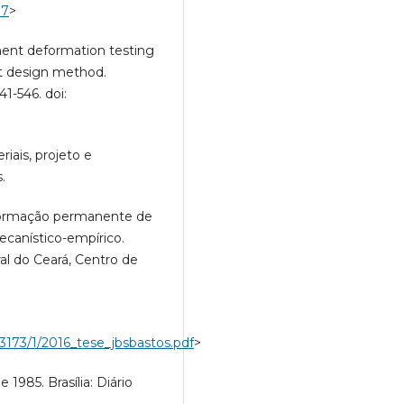
87
>
anent deformation testing
t design method.
41-546. doi:
riais, projeto e
.
deformação permanente de
canístico-empírico.
al do Ceará, Centro de
/23173/1/2016_tese_jbsbastos.pdf
>
 1985. Brasília: Diário