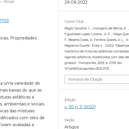
– Brasil
29-09-2022
.2703
Como Citar
Régis Carvalho, J. ., Grangeiro de Barros, A. .
Figueiredo Lopes Lucena , A. E. ., Régis Quei
lticas, Propriedades
F., Beserra Costa, D., Ferreira Soares, A. L. . e
Negreiros Duarte , Érika V. . (2022) “Desem
mecânico de misturas asfálticas compostas
ligantes asfálticos modificados com óleo d
girassol”,
Transportes
, 30(3), p. 2703. doi:
10.14295/transportes.v30i3.2703.
Fomatos de Citação
 a uma variedade de
mais baixas do que as
turas asfálticas a
Edição
 ambientais e sociais.
v. 30 n. 3 (2022)
icas das misturas
odificados com óleo de
Seção
 Foram avaliadas a
Artigos