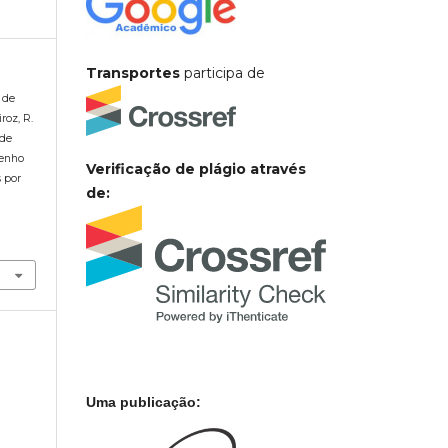
Transportes
participa de
, de
roz, R.
 de
penho
Verificação de plágio através
 por
de:
e
Uma publicação: