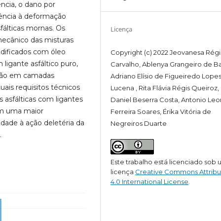
ência, o dano por
tência à deformação
fálticas mornas. Os
Licença
ecânico das misturas
odificados com óleo
Copyright (c) 2022 Jeovanesa Régi
igante asfáltico puro,
Carvalho, Ablenya Grangeiro de Ba
ação em camadas
Adriano Elísio de Figueiredo Lope
ais requisitos técnicos
Lucena , Rita Flávia Régis Queiroz,
s asfálticas com ligantes
Daniel Beserra Costa, Antonio Le
am uma maior
Ferreira Soares, Érika Vitória de
idade à ação deletéria da
Negreiros Duarte
.
Este trabalho está licenciado sob
licença
Creative Commons Attribu
4.0 International License
.