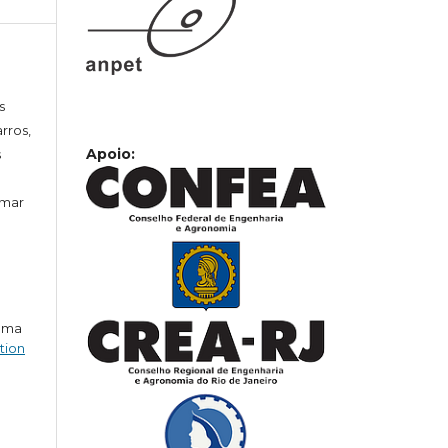
s
rros,
Apoio:
s
omar
 uma
tion