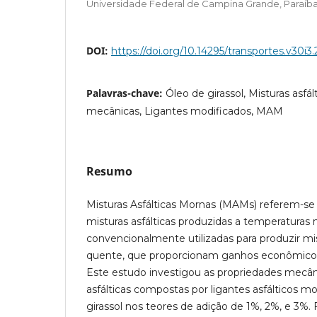
Universidade Federal de Campina Grande, Paraíba 
DOI:
https://doi.org/10.14295/transportes.v30i3
Palavras-chave:
Óleo de girassol, Misturas asfá
mecânicas, Ligantes modificados, MAM
Resumo
Misturas Asfálticas Mornas (MAMs) referem-se
misturas asfálticas produzidas a temperaturas 
convencionalmente utilizadas para produzir mis
quente, que proporcionam ganhos econômicos,
Este estudo investigou as propriedades mecân
asfálticas compostas por ligantes asfálticos m
girassol nos teores de adição de 1%, 2%, e 3%.