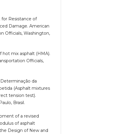
for Resistance of
duced Damage. American
n Officials, Washington,
 hot mix asphalt (HMA).
sportation Officials,
– Determinação da
petida (Asphalt mixtures
ect tension test).
aulo, Brasil.
opment of a revised
odulus of asphalt
 the Design of New and