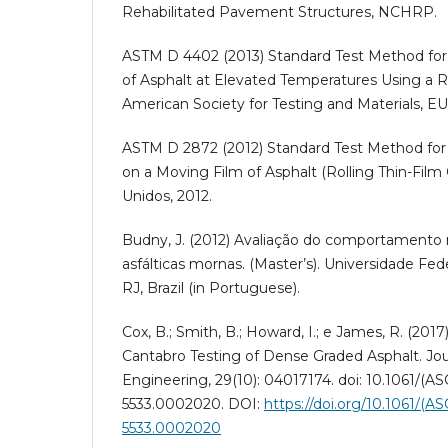
Rehabilitated Pavement Structures, NCHRP.
ASTM D 4402 (2013) Standard Test Method for
of Asphalt at Elevated Temperatures Using a R
American Society for Testing and Materials, EU
ASTM D 2872 (2012) Standard Test Method for 
on a Moving Film of Asphalt (Rolling Thin-Film
Unidos, 2012.
Budny, J. (2012) Avaliação do comportamento
asfálticas mornas. (Master’s). Universidade Fede
RJ, Brazil (in Portuguese).
Cox, B.; Smith, B.; Howard, I.; e James, R. (201
Cantabro Testing of Dense Graded Asphalt. Journ
Engineering, 29(10): 04017174. doi: 10.1061/(A
5533.0002020. DOI:
https://doi.org/10.1061/(A
5533.0002020