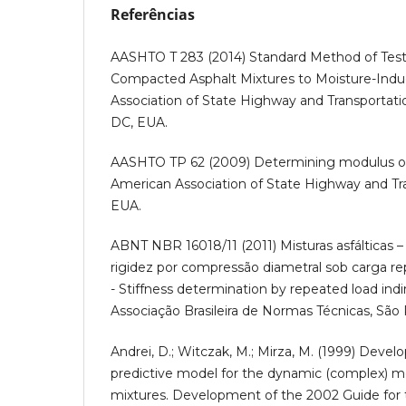
Referências
AASHTO T 283 (2014) Standard Method of Test 
Compacted Asphalt Mixtures to Moisture-In
Association of State Highway and Transportatio
DC, EUA.
AASHTO TP 62 (2009) Determining modulus of
American Association of State Highway and Tran
EUA.
ABNT NBR 16018/11 (2011) Misturas asfálticas 
rigidez por compressão diametral sob carga re
- Stiffness determination by repeated load indir
Associação Brasileira de Normas Técnicas, São P
Andrei, D.; Witczak, M.; Mirza, M. (1999) Devel
predictive model for the dynamic (complex) m
mixtures. Development of the 2002 Guide for