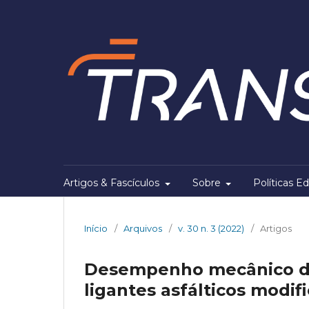
Artigos & Fascículos
Sobre
Políticas Ed
Início
/
Arquivos
/
v. 30 n. 3 (2022)
/
Artigos
Desempenho mecânico de 
ligantes asfálticos modif