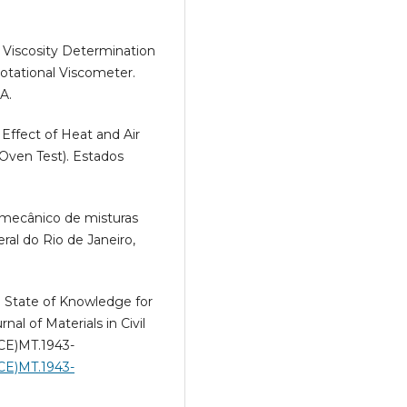
 Viscosity Determination
otational Viscometer.
A.
Effect of Heat and Air
 Oven Test). Estados
 mecânico de misturas
ral do Rio de Janeiro,
7) State of Knowledge for
al of Materials in Civil
SCE)MT.1943-
SCE)MT.1943-