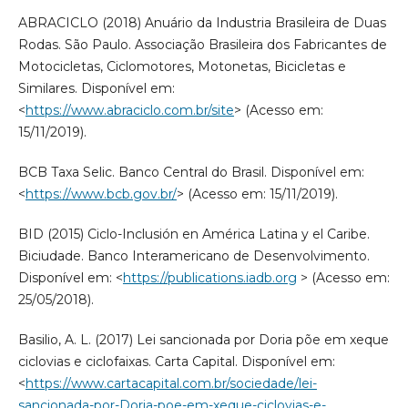
ABRACICLO (2018) Anuário da Industria Brasileira de Duas
Rodas. São Paulo. Associação Brasileira dos Fabricantes de
Motocicletas, Ciclomotores, Motonetas, Bicicletas e
Similares. Disponível em:
<
https://www.abraciclo.com.br/site
> (Acesso em:
15/11/2019).
BCB Taxa Selic. Banco Central do Brasil. Disponível em:
<
https://www.bcb.gov.br/
> (Acesso em: 15/11/2019).
BID (2015) Ciclo-Inclusión en América Latina y el Caribe.
Biciudade. Banco Interamericano de Desenvolvimento.
Disponível em: <
https://publications.iadb.org
> (Acesso em:
25/05/2018).
Basilio, A. L. (2017) Lei sancionada por Doria põe em xeque
ciclovias e ciclofaixas. Carta Capital. Disponível em:
<
https://www.cartacapital.com.br/sociedade/lei-
sancionada-por-Doria-poe-em-xeque-ciclovias-e-