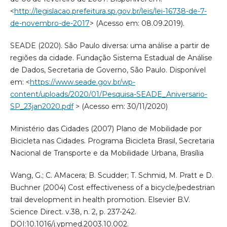
<
http://legislacao.prefeitura.sp.gov.br/leis/lei-16738-de-7-
de-novembro-de-2017
> (Acesso em: 08.09.2019).
SEADE (2020). São Paulo diversa: uma análise a partir de
regiões da cidade. Fundação Sistema Estadual de Análise
de Dados, Secretaria de Governo, São Paulo. Disponível
em: <
https://www.seade.gov.br/wp-
content/uploads/2020/01/Pesquisa-SEADE_Aniversario-
SP_23jan2020.pdf
> (Acesso em: 30/11/2020)
Ministério das Cidades (2007) Plano de Mobilidade por
Bicicleta nas Cidades. Programa Bicicleta Brasil, Secretaria
Nacional de Transporte e da Mobilidade Urbana, Brasília
Wang, G.; C. AMacera; B. Scudder; T. Schmid, M. Pratt e D.
Buchner (2004) Cost effectiveness of a bicycle/pedestrian
trail development in health promotion. Elsevier B.V.
Science Direct. v.38, n. 2, p. 237-242.
DOI:10.1016/j.ypmed.2003.10.002.