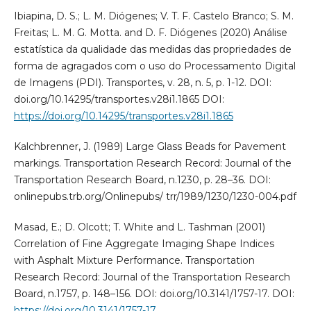
Ibiapina, D. S.; L. M. Diógenes; V. T. F. Castelo Branco; S. M.
Freitas; L. M. G. Motta. and D. F. Diógenes (2020) Análise
estatística da qualidade das medidas das propriedades de
forma de agragados com o uso do Processamento Digital
de Imagens (PDI). Transportes, v. 28, n. 5, p. 1-12. DOI:
doi.org/10.14295/transportes.v28i1.1865 DOI:
https://doi.org/10.14295/transportes.v28i1.1865
Kalchbrenner, J. (1989) Large Glass Beads for Pavement
markings. Transportation Research Record: Journal of the
Transportation Research Board, n.1230, p. 28–36. DOI:
onlinepubs.trb.org/Onlinepubs/ trr/1989/1230/1230-004.pdf
Masad, E.; D. Olcott; T. White and L. Tashman (2001)
Correlation of Fine Aggregate Imaging Shape Indices
with Asphalt Mixture Performance. Transportation
Research Record: Journal of the Transportation Research
Board, n.1757, p. 148–156. DOI: doi.org/10.3141/1757-17. DOI:
https://doi.org/10.3141/1757-17