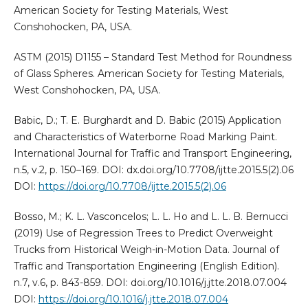
American Society for Testing Materials, West
Conshohocken, PA, USA.
ASTM (2015) D1155 – Standard Test Method for Roundness
of Glass Spheres. American Society for Testing Materials,
West Conshohocken, PA, USA.
Babic, D.; T. E. Burghardt and D. Babic (2015) Application
and Characteristics of Waterborne Road Marking Paint.
International Journal for Traffic and Transport Engineering,
n.5, v.2, p. 150–169. DOI: dx.doi.org/10.7708/ijtte.2015.5(2).06
DOI:
https://doi.org/10.7708/ijtte.2015.5(2).06
Bosso, M.; K. L. Vasconcelos; L. L. Ho and L. L. B. Bernucci
(2019) Use of Regression Trees to Predict Overweight
Trucks from Historical Weigh-in-Motion Data. Journal of
Traffic and Transportation Engineering (English Edition).
n.7, v.6, p. 843-859. DOI: doi.org/10.1016/j.jtte.2018.07.004
DOI:
https://doi.org/10.1016/j.jtte.2018.07.004