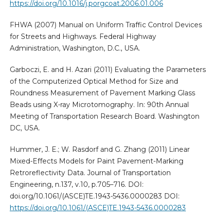
https://doi.org/10.1016/j.porgcoat.2006.01.006
FHWA (2007) Manual on Uniform Traffic Control Devices
for Streets and Highways. Federal Highway
Administration, Washington, D.C., USA.
Garboczi, E. and H. Azari (2011) Evaluating the Parameters
of the Computerized Optical Method for Size and
Roundness Measurement of Pavement Marking Glass
Beads using X-ray Microtomography. In: 90th Annual
Meeting of Transportation Research Board. Washington
DC, USA.
Hummer, J. E.; W. Rasdorf and G. Zhang (2011) Linear
Mixed-Effects Models for Paint Pavement-Marking
Retroreflectivity Data. Journal of Transportation
Engineering, n.137, v.10, p.705–716. DOI:
doi.org/10.1061/(ASCE)TE.1943-5436.0000283 DOI:
https://doi.org/10.1061/(ASCE)TE.1943-5436.0000283