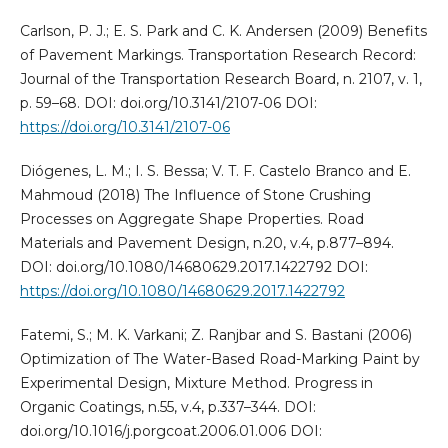
Carlson, P. J.; E. S. Park and C. K. Andersen (2009) Benefits
of Pavement Markings. Transportation Research Record:
Journal of the Transportation Research Board, n. 2107, v. 1,
p. 59–68. DOI: doi.org/10.3141/2107-06 DOI:
https://doi.org/10.3141/2107-06
Diógenes, L. M.; I. S. Bessa; V. T. F. Castelo Branco and E.
Mahmoud (2018) The Influence of Stone Crushing
Processes on Aggregate Shape Properties. Road
Materials and Pavement Design, n.20, v.4, p.877–894.
DOI: doi.org/10.1080/14680629.2017.1422792 DOI:
https://doi.org/10.1080/14680629.2017.1422792
Fatemi, S.; M. K. Varkani; Z. Ranjbar and S. Bastani (2006)
Optimization of The Water-Based Road-Marking Paint by
Experimental Design, Mixture Method. Progress in
Organic Coatings, n.55, v.4, p.337–344. DOI:
doi.org/10.1016/j.porgcoat.2006.01.006 DOI: