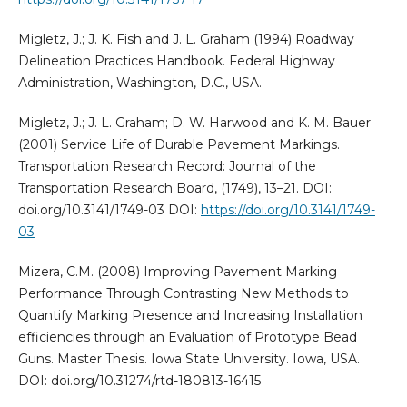
Migletz, J.; J. K. Fish and J. L. Graham (1994) Roadway
Delineation Practices Handbook. Federal Highway
Administration, Washington, D.C., USA.
Migletz, J.; J. L. Graham; D. W. Harwood and K. M. Bauer
(2001) Service Life of Durable Pavement Markings.
Transportation Research Record: Journal of the
Transportation Research Board, (1749), 13–21. DOI:
doi.org/10.3141/1749-03 DOI:
https://doi.org/10.3141/1749-
03
Mizera, C.M. (2008) Improving Pavement Marking
Performance Through Contrasting New Methods to
Quantify Marking Presence and Increasing Installation
efficiencies through an Evaluation of Prototype Bead
Guns. Master Thesis. Iowa State University. Iowa, USA.
DOI: doi.org/10.31274/rtd-180813-16415