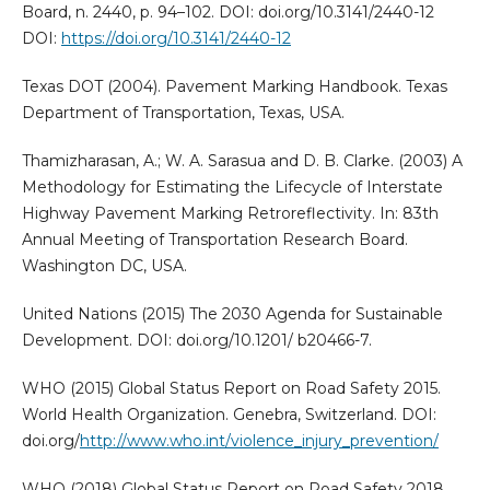
Board, n. 2440, p. 94–102. DOI: doi.org/10.3141/2440-12
DOI:
https://doi.org/10.3141/2440-12
Texas DOT (2004). Pavement Marking Handbook. Texas
Department of Transportation, Texas, USA.
Thamizharasan, A.; W. A. Sarasua and D. B. Clarke. (2003) A
Methodology for Estimating the Lifecycle of Interstate
Highway Pavement Marking Retroreflectivity. In: 83th
Annual Meeting of Transportation Research Board.
Washington DC, USA.
United Nations (2015) The 2030 Agenda for Sustainable
Development. DOI: doi.org/10.1201/ b20466-7.
WHO (2015) Global Status Report on Road Safety 2015.
World Health Organization. Genebra, Switzerland. DOI:
doi.org/
http://www.who.int/violence_injury_prevention/
WHO (2018) Global Status Report on Road Safety 2018.