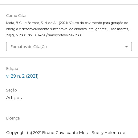
Como Citar
Mota, B. C. . e Barroso, S. H. de A. . (2021) “O uso do pavimento para geração de
energia e desenvolvimento sustentável de cidades inteligentes”,
Transportes
,
29(2), p. 2380. doi: 10.14295/transportes.v29i2.2380.
Fomatos de Citação
Edição
v. 29 n. 2 (2021)
Seção
Artigos
Licença
Copyright (c) 2021 Bruno Cavalcante Mota, Suelly Helena de