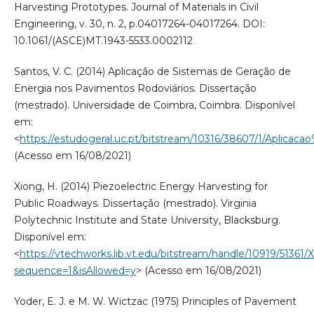
Harvesting Prototypes. Journal of Materials in Civil
Engineering, v. 30, n. 2, p.04017264-04017264. DOI:
10.1061/(ASCE)MT.1943-5533.0002112
Santos, V. C. (2014) Aplicação de Sistemas de Geração de
Energia nos Pavimentos Rodoviários. Dissertação
(mestrado). Universidade de Coimbra, Coimbra. Disponível
em:
<
https://estudogeral.uc.pt/bitstream/10316/38607/1/Ap
(Acesso em 16/08/2021)
Xiong, H. (2014) Piezoelectric Energy Harvesting for
Public Roadways. Dissertação (mestrado). Virginia
Polytechnic Institute and State University, Blacksburg.
Disponível em:
<
https://vtechworks.lib.vt.edu/bitstream/handle/10919/51361
sequence=1&isAllowed=y
> (Acesso em 16/08/2021)
Yoder, E. J. e M. W. Wictzac (1975) Principles of Pavement