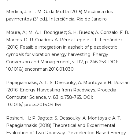
Medina, J. e L. M. G. da Motta (2015) Mecânica dos
pavimentos (3ª ed.). Interciência, Rio de Janeiro.
Moure, A.; M. A. I. Rodríguez; S. H. Rueda; A. Gonzalo; F. R.
Marcos; D. U. Cuadros; A. Pérez-Lepe e J. F. Fernández
(2016) Feasible integration in asphalt of piezoelectric
cymbals for vibration energy harvesting. Energy
Conversion and Management, v. 112, p. 246-253. DOI:
10.1016/j.enconman.2016.01.030
Papagiannakis, A. T.; S. Dessouky; A. Montoya e H. Roshani
(2016) Energy Harvesting from Roadways. Procedia
Computer Science, v. 83, p.758-765. DOI:
10.1016/j.procs.2016.04.164
Roshani, H.; P. Jagtap; S. Dessouky; A. Montoya e A. T.
Papagiannakis (2018) Theoretical and Experimental
Evaluation of Two Roadway Piezoelectric-Based Energy