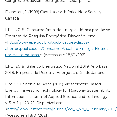
Congresso rodoviário português, Lisboa, p. 1-10.
Elkington, J. (1999) Cannibals with forks. New Society,
Canadá.
EPE (2018) Consumo Anual de Energia Elétrica por classe.
Empresa de Pesquisa Energética. Disponível em:
<
http://www.epe.gov.br/pt/publicacoes-dados-
abertos/publicacoes/Consumo-Anual-de-Energia-Eletrica-
por-classe-nacional
>. (Acesso em 18/01/2021).
EPE (2019) Balanço Energético Nacional 2019: Ano base
2018. Empresa de Pesquisa Energética, Rio de Janeiro.
Kim, S.; J. Shen e M. Ahad (2015) Piezoelectric-Based
Energy Harvesting Technology for Roadway Sustainability.
International Journal of Applied Science and Technology,
v. 5, n. 1, p. 20-25. Disponível em:
<
http://www.ijastnet.com/journals/Vol_5_No_1_February_2015/
(Acesso em 18/01/2021).