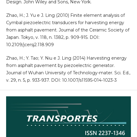
Design. John Wiley and Sons, New York.
Zhao, H.; J. Yu e J. Ling (2010) Finite element analysis of
Cymbal piezoelectric transducers for harvesting energy
from asphalt pavement. Journal of the Ceramic Society of
Japan. Tokyo, v. 118, n. 1382, p. 909-915. DOI:
10.2109/jcersj2.118.909
Zhao, H.; Y. Tao; Y. Niu e J. Ling (2014) Harvesting energy
from asphalt pavement by piezoelectric generator.
Journal of Wuhan University of Technology-mater. Sci. Ed.,
v. 29, n. 5, p. 933-937. DOI: 10.1007/s11595-014-1023-3