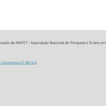
icação da ANPET - Associação Nacional de Pesquisa e Ensino em
ve Commons CC BY 4.0
.