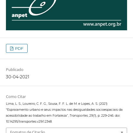
PDF
Publicado
30-04-2021
Como Citar
Lima, L. S., Loureiro, C. F. G., Sousa, F. F. L. de M. e Lopes, A. S. (2021)
“Espraiamento urbano e seus impactos nas desigualdades socioespaciais da
acessibilidade ao trabalho em Fortaleza”,
Transportes
, 29(1), p. 229–246. doi:
10.14295/transportes.v29i1.2348.
Fomatos de Citação