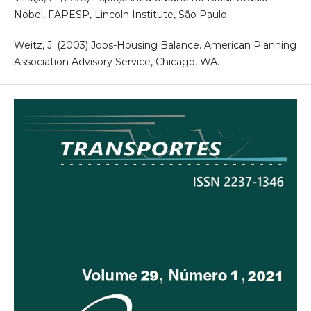
Nobel, FAPESP, Lincoln Institute, São Paulo.
Weitz, J. (2003) Jobs-Housing Balance. American Planning
Association Advisory Service, Chicago, WA.