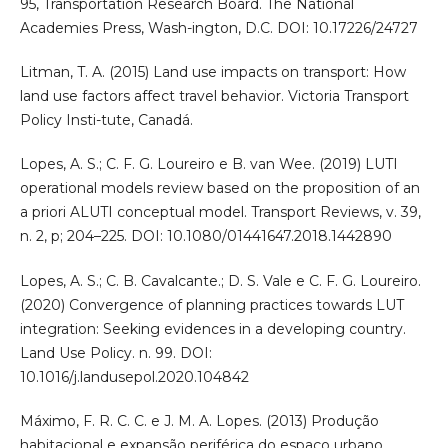
95, Transportation Research Board. The National
Academies Press, Wash-ington, D.C. DOI: 10.17226/24727
Litman, T. A. (2015) Land use impacts on transport: How
land use factors affect travel behavior. Victoria Transport
Policy Insti-tute, Canadá.
Lopes, A. S.; C. F. G. Loureiro e B. van Wee. (2019) LUTI
operational models review based on the proposition of an
a priori ALUTI conceptual model. Transport Reviews, v. 39,
n. 2, p; 204–225. DOI: 10.1080/01441647.2018.1442890
Lopes, A. S.; C. B. Cavalcante.; D. S. Vale e C. F. G. Loureiro.
(2020) Convergence of planning practices towards LUT
integration: Seeking evidences in a developing country.
Land Use Policy. n. 99. DOI:
10.1016/j.landusepol.2020.104842
Máximo, F. R. C. C. e J. M. A. Lopes. (2013) Produção
habitacional e expansão periférica do espaço urbano