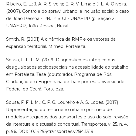
Ribeiro, E. L.; J. A. R. Silveira; E. R. V. Lima e J. L. A. Oliveira.
(2007). Controle do sprawl urbano, e inclusão social: o caso
de João Pessoa - PB. In SICI - UNAERP (p. Seção 2).
UNAERP, João Pessoa, Brasil.
Smith, R. (2001) A dinâmica da RMF e os vetores da
expansão territorial. Mimeo. Fortaleza.
Sousa, F. F. L. M. (2019) Diagnóstico estratégico das
desigualdades socioespaciais na acessibilidade ao trabalho
em Fortaleza. Tese (doutorado). Programa de Pós
Graduação em Engenharia de Transportes. Universidade
Federal do Ceará. Fortaleza.
Sousa, F. F. L M.; C. F. G. Loureiro e A. S. Lopes. (2017)
Representação do fenômeno urbano por meio de
modelos integrados dos transportes e uso do solo: revisão
da literatura e discussão conceitual. Transportes, v. 25, n. 4,
p. 96. DOI: 10.14295/transportes.v25i4.1319