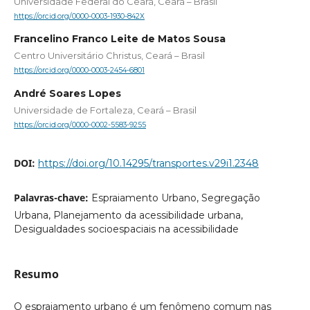
Universidade Federal do Ceará, Ceará – Brasil
https://orcid.org/0000-0003-1930-842X
Francelino Franco Leite de Matos Sousa
Centro Universitário Christus, Ceará – Brasil
https://orcid.org/0000-0003-2454-6801
André Soares Lopes
Universidade de Fortaleza, Ceará – Brasil
https://orcid.org/0000-0002-5583-9255
DOI:
https://doi.org/10.14295/transportes.v29i1.2348
Palavras-chave:
Espraiamento Urbano, Segregação
Urbana, Planejamento da acessibilidade urbana,
Desigualdades socioespaciais na acessibilidade
Resumo
O espraiamento urbano é um fenômeno comum nas