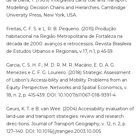
de la Barra, T. (1989) Integrated Land Use and Transport
Modelling: Decision Chains and Hierarchies. Cambridge
University Press, New York, USA.
Freitas, C. F. S. e L. R. B. Pequeno. (2015) Produção
habitacional na Região Metropolitana de Fortaleza na
década de 2000: avanços e retrocessos. Revista Brasileira
de Estudos Urbanos e Regionais, v.17, n.1, p.45-59.
Garcia, C. S. H. F.; M. D. R. M. R. Macário; E. D. A. G.
Menezes e C. F. G. Loureiro. (2018) Strategic Assessment
of Lisbon’s Accessi-bility and Mobility Problems from an
Equity Perspective. Networks and Spatial Economics, v.
18, n. 2, p. 415-439. DOI: 10.1007/s11067-018-9391-4
Geurs, K. T. e B. van Wee. (2004) Accessibility evaluation of
land-use and transport strategies: review and research
direc-tions. Journal of Transport Geography, v. 12, n. 2, p.
127–140. DOI: 10.1016/j.jtrangeo.2003.10.005