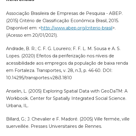
Associação Brasileira de Empresas de Pesquisa - ABEP.
(2015) Critério de Classificação Econômica Brasil, 2015.
Disponível em: <
http://www.abep.org/criterio-brasil
>.
(Acesso em 20/01/2021).
Andrade, B. R.; C. F. G. Loureiro; F. F. L. M. Sousa e A. S.
Lopes. (2020) Efeitos da periferização nos níveis de
acessibilidade aos empregos da população de baixa renda
em Fortaleza. Transportes, v. 28, n.3, p. 46-60. DOI:
10.14295/transportes.v28i3.1810
Anselin, L. (2005) Exploring Spatial Data with GeoDaTM: A
Workbook. Center for Spatially Integrated Social Science.
Urbana, IL.
Billard, G.; J. Chevalier e F. Madoré. (2005) Ville fermée, ville
suerveillée. Presses Universitaires de Rennes.