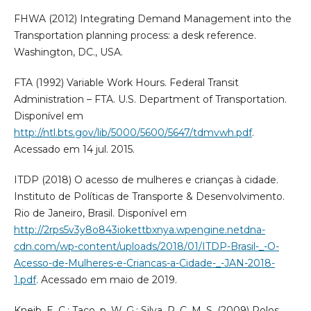
FHWA (2012) Integrating Demand Management into the
Transportation planning process: a desk reference.
Washington, DC., USA.
FTA (1992) Variable Work Hours. Federal Transit
Administration – FTA. U.S. Department of Transportation.
Disponível em
http://ntl.bts.gov/lib/5000/5600/5647/tdmvwh.pdf
.
Acessado em 14 jul. 2015.
ITDP (2018) O acesso de mulheres e crianças à cidade.
Instituto de Políticas de Transporte & Desenvolvimento.
Rio de Janeiro, Brasil. Disponível em
http://2rps5v3y8o843iokettbxnya.wpengine.netdna-
cdn.com/wp-content/uploads/2018/01/ITDP-Brasil-_-O-
Acesso-de-Mulheres-e-Criancas-a-Cidade-_-JAN-2018-
1.pdf
. Acessado em maio de 2019.
Kneib, E. C.; Taco, p. W. G.; Silva, P. C. M. S. (2009) Polos