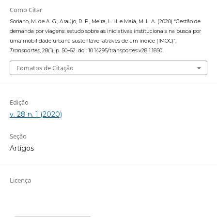
Como Citar
Soriano, M. de A. G., Araújo, R. F., Meira, L. H. e Maia, M. L. A. (2020) “Gestão de
demanda por viagens: estudo sobre as iniciativas institucionais na busca por
uma mobilidade urbana sustentável através de um índice (IMOC)”,
Transportes
, 28(1), p. 50–62. doi: 10.14295/transportes.v28i1.1850.
Fomatos de Citação
Edição
v. 28 n. 1 (2020)
Seção
Artigos
Licença