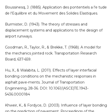
Boussinesq, J. (1885). Application des pontentiels a l'e tude
de l'Equilibre et du Movement des Solides Elastiques.
Burmister, D. (1943). The theory of stresses and
displacement systems and applications to the design of
airport runways.
Goodman, R., Taylor, R., & Brekke, T. (1968). A model for
the mechanics jointed rock. Transportation Research
Board, 637-659.
Hu, X., & Walabita, L. (2011). Effects of layer interfacial
bonding conditions on the mechanistic responses in
asphalt pave-ments. Journal of Transportation
Enginnering, 28-36. DOI: 10.1061/(ASCE)TE.1943-
5436.0000184
Khweir, K., & Fordyce, D. (2003). Influence of layer bonding
on the prediction of pavement. Proceedings of the