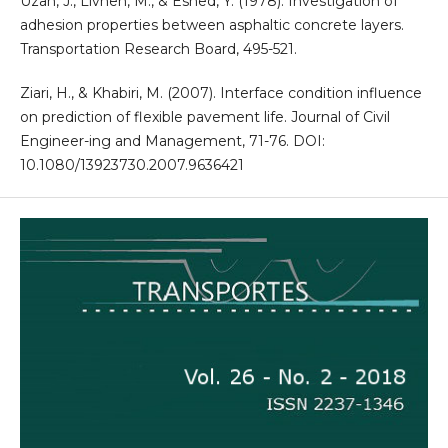
Uzan, J., Livneh, M., & Eshed, Y. (1978). Investigation of
adhesion properties between asphaltic concrete layers.
Transportation Research Board, 495-521.
Ziari, H., & Khabiri, M. (2007). Interface condition influence
on prediction of flexible pavement life. Journal of Civil
Engineer-ing and Management, 71-76. DOI:
10.1080/13923730.2007.9636421