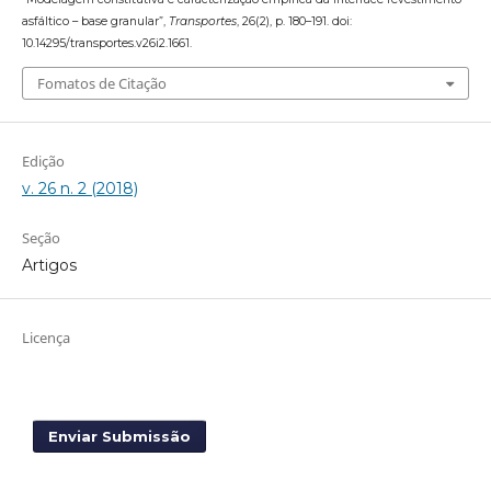
asfáltico – base granular”,
Transportes
, 26(2), p. 180–191. doi:
10.14295/transportes.v26i2.1661.
Fomatos de Citação
Edição
v. 26 n. 2 (2018)
Seção
Artigos
Licença
Enviar Submissão