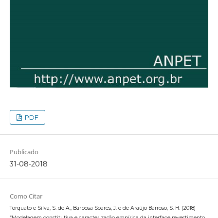
PDF
Publicado
31-08-2018
Como Citar
Torquato e Silva, S. de A., Barbosa Soares, J. e de Araújo Barroso, S. H. (2018)
“Modelagem constitutiva e caracterização empírica da interface revestimento