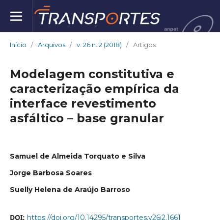
Início
/
Arquivos
/
v. 26 n. 2 (2018)
/
Artigos
Modelagem constitutiva e
caracterização empírica da
interface revestimento
asfáltico – base granular
Samuel de Almeida Torquato e Silva
Jorge Barbosa Soares
Suelly Helena de Araújo Barroso
DOI:
https://doi.org/10.14295/transportes.v26i2.1661