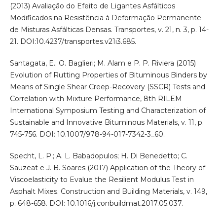
(2013) Avaliação do Efeito de Ligantes Asfálticos
Modificados na Resistência à Deformação Permanente
de Misturas Asfálticas Densas. Transportes, v. 21, n. 3, p. 14-
21. DOI:10.4237/transportes.v21i3.685.
Santagata, E.; O. Baglieri; M. Alam e P. P. Riviera (2015)
Evolution of Rutting Properties of Bituminous Binders by
Means of Single Shear Creep-Recovery (SSCR) Tests and
Correlation with Mixture Performance, 8th RILEM
International Symposium Testing and Characterization of
Sustainable and Innovative Bituminous Materials, v. 11, p.
745-756. DOI: 10.1007/978-94-017-7342-3_60.
Specht, L. P.; A. L. Babadopulos; H. Di Benedetto; C.
Sauzeat e J. B. Soares (2017) Application of the Theory of
Viscoelasticity to Evalue the Resilient Modulus Test in
Asphalt Mixes. Construction and Building Materials, v. 149,
p. 648-658. DOI: 10.1016/j.conbuildmat.2017.05.037.