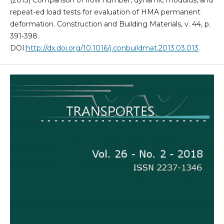
(2013) Comparison of flow number, dynamic modulus, and
repeat-ed load tests for evaluation of HMA permanent
deformation. Construction and Building Materials, v. 44, p.
391-398.
DOI:
http://dx.doi.org/10.1016/j.conbuildmat.2013.03.013
.