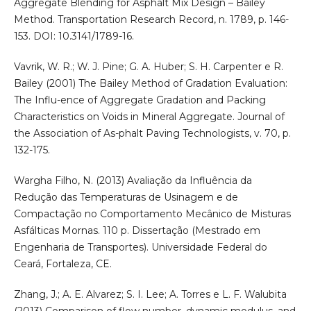
Aggregate Blending for Asphalt Mix Design – Bailey
Method. Transportation Research Record, n. 1789, p. 146-
153. DOI: 10.3141/1789-16.
Vavrik, W. R.; W. J. Pine; G. A. Huber; S. H. Carpenter e R.
Bailey (2001) The Bailey Method of Gradation Evaluation:
The Influ-ence of Aggregate Gradation and Packing
Characteristics on Voids in Mineral Aggregate. Journal of
the Association of As-phalt Paving Technologists, v. 70, p.
132-175.
Wargha Filho, N. (2013) Avaliação da Influência da
Redução das Temperaturas de Usinagem e de
Compactação no Comportamento Mecânico de Misturas
Asfálticas Mornas. 110 p. Dissertação (Mestrado em
Engenharia de Transportes). Universidade Federal do
Ceará, Fortaleza, CE.
Zhang, J.; A. E. Alvarez; S. I. Lee; A. Torres e L. F. Walubita