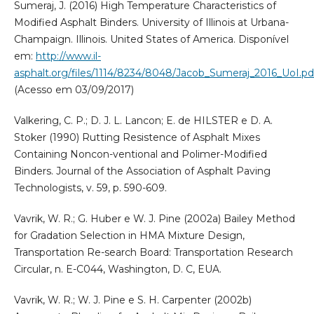
Sumeraj, J. (2016) High Temperature Characteristics of
Modified Asphalt Binders. University of Illinois at Urbana-
Champaign. Illinois. United States of America. Disponível
em:
http://www.il-
asphalt.org/files/1114/8234/8048/Jacob_Sumeraj_2016_UoI.pd
(Acesso em 03/09/2017)
Valkering, C. P.; D. J. L. Lancon; E. de HILSTER e D. A.
Stoker (1990) Rutting Resistence of Asphalt Mixes
Containing Noncon-ventional and Polimer-Modified
Binders. Journal of the Association of Asphalt Paving
Technologists, v. 59, p. 590-609.
Vavrik, W. R.; G. Huber e W. J. Pine (2002a) Bailey Method
for Gradation Selection in HMA Mixture Design,
Transportation Re-search Board: Transportation Research
Circular, n. E-C044, Washington, D. C, EUA.
Vavrik, W. R.; W. J. Pine e S. H. Carpenter (2002b)