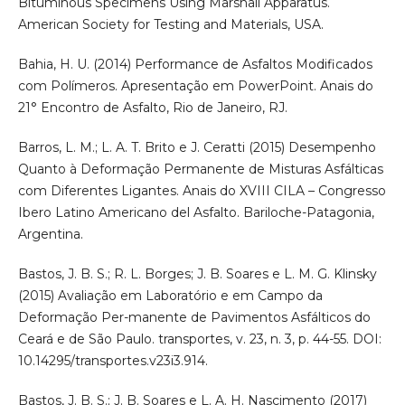
Bituminous Specimens Using Marshall Apparatus.
American Society for Testing and Materials, USA.
Bahia, H. U. (2014) Performance de Asfaltos Modificados
com Polímeros. Apresentação em PowerPoint. Anais do
21° Encontro de Asfalto, Rio de Janeiro, RJ.
Barros, L. M.; L. A. T. Brito e J. Ceratti (2015) Desempenho
Quanto à Deformação Permanente de Misturas Asfálticas
com Diferentes Ligantes. Anais do XVIII CILA – Congresso
Ibero Latino Americano del Asfalto. Bariloche-Patagonia,
Argentina.
Bastos, J. B. S.; R. L. Borges; J. B. Soares e L. M. G. Klinsky
(2015) Avaliação em Laboratório e em Campo da
Deformação Per-manente de Pavimentos Asfálticos do
Ceará e de São Paulo. transportes, v. 23, n. 3, p. 44-55. DOI:
10.14295/transportes.v23i3.914.
Bastos, J. B. S.; J. B. Soares e L. A. H. Nascimento (2017)