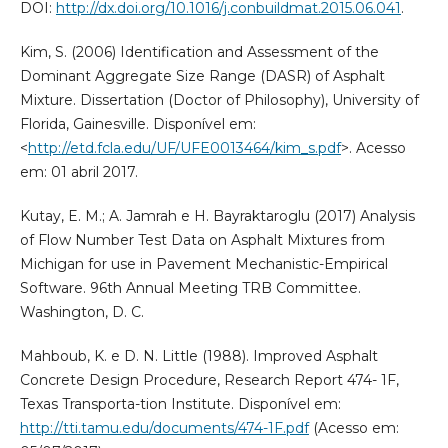
DOI:
http://dx.doi.org/10.1016/j.conbuildmat.2015.06.041
.
Kim, S. (2006) Identification and Assessment of the
Dominant Aggregate Size Range (DASR) of Asphalt
Mixture. Dissertation (Doctor of Philosophy), University of
Florida, Gainesville. Disponível em:
<
http://etd.fcla.edu/UF/UFE0013464/kim_s.pdf
>. Acesso
em: 01 abril 2017.
Kutay, E. M.; A. Jamrah e H. Bayraktaroglu (2017) Analysis
of Flow Number Test Data on Asphalt Mixtures from
Michigan for use in Pavement Mechanistic-Empirical
Software. 96th Annual Meeting TRB Committee.
Washington, D. C.
Mahboub, K. e D. N. Little (1988). Improved Asphalt
Concrete Design Procedure, Research Report 474- 1F,
Texas Transporta-tion Institute. Disponível em:
http://tti.tamu.edu/documents/474-1F.pdf
(Acesso em: