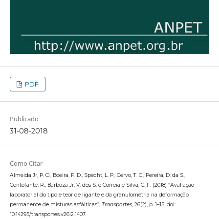
PDF
Publicado
31-08-2018
Como Citar
Almeida Jr, P. O., Boeira, F. D., Specht, L. P., Cervo, T. C., Pereira, D. da S.,
Centofante, R., Barboza Jr, V. dos S. e Correia e Silva, C. F. (2018) “Avaliação
laboratorial do tipo e teor de ligante e da granulometria na deformação
permanente de misturas asfálticas”,
Transportes
, 26(2), p. 1–15. doi:
10.14295/transportes.v26i2.1407.