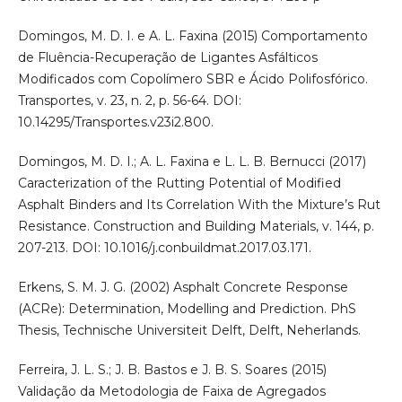
Domingos, M. D. I. e A. L. Faxina (2015) Comportamento
de Fluência-Recuperação de Ligantes Asfálticos
Modificados com Copolímero SBR e Ácido Polifosfórico.
Transportes, v. 23, n. 2, p. 56-64. DOI:
10.14295/Transportes.v23i2.800.
Domingos, M. D. I.; A. L. Faxina e L. L. B. Bernucci (2017)
Caracterization of the Rutting Potential of Modified
Asphalt Binders and Its Correlation With the Mixture’s Rut
Resistance. Construction and Building Materials, v. 144, p.
207-213. DOI: 10.1016/j.conbuildmat.2017.03.171.
Erkens, S. M. J. G. (2002) Asphalt Concrete Response
(ACRe): Determination, Modelling and Prediction. PhS
Thesis, Technische Universiteit Delft, Delft, Neherlands.
Ferreira, J. L. S.; J. B. Bastos e J. B. S. Soares (2015)
Validação da Metodologia de Faixa de Agregados