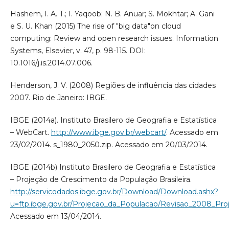
Hashem, I. A. T.; I. Yaqoob; N. B. Anuar; S. Mokhtar; A. Gani
e S. U. Khan (2015) The rise of "big data"on cloud
computing: Review and open research issues. Information
Systems, Elsevier, v. 47, p. 98-115. DOI:
10.1016/j.is.2014.07.006.
Henderson, J. V. (2008) Regiões de influência das cidades
2007. Rio de Janeiro: IBGE.
IBGE (2014a). Instituto Brasilero de Geografia e Estatística
– WebCart.
http://www.ibge.gov.br/webcart/
. Acessado em
23/02/2014. s_1980_2050.zip. Acessado em 20/03/2014.
IBGE (2014b) Instituto Brasilero de Geografia e Estatística
– Projeção de Crescimento da População Brasileira.
http://servicodados.ibge.gov.br/Download/Download.ashx?
u=ftp.ibge.gov.br/Projecao_da_Populacao/Revisao_2008_Pro
Acessado em 13/04/2014.