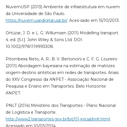
NuvemUSP (2013) Ambiente de infraestrutura em nuvem
da Universidade de São Paulo.
https://nuvem.uspdigital.usp.br/
. Aces-sado em 15/10/2013.
Ortúzar, J. D. e L. G. Willumsen (2011) Modelling transport.
4. ed. [S.l.]: John Wiley & Sons Ltd. DOI:
10.1002/9781119993308.
Pitombeira Neto, A. R.; B. V. Bertoncini e C. F. G. Loureiro
(2011) Abordagem bayesiana na estimação de matrizes
origem-destino sintéticas em redes de transportes. Anais
do XXV Congresso da ANPET - Associação Nacional de
Pesquisa e Ensino em Transportes. Belo Horizonte:
ANPET.
PNLT (2014) Ministério dos Transportes - Plano Nacional
de Logística e Transporte.
http://www2.transportes.gov.br/bit/01-inicial/pnlt.html
.
Acessado em 10/03/2014.