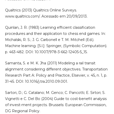
Qualtrics (2013) Qualtrics Online Surveys.
www.qualtrics.com/. Acessado em 20/09/2013.
Quinlan, J. R. (1983) Learning efficient classification
procedures and their application to chess end games. In:
Michalski, R. S.; J. G. Carbonell e T. M. Mitchell (Ed.).
Machine learning. [S.l.]: Springer, (Symbolic Computation).
p. 463-482. DOI: 10.1007/978-3-662-12405-5_15.
Samanta, S. e M. K. Jha (2011) Modeling a rail transit
alignment considering different objectives. Transportation
Research Part A: Policy and Practice, Elsevier, v. 45, n. 1, p.
31-45. DOI: 10.1016/j.tra.2010.09.001.
Sartori, D.; G. Catalano; M. Genco; C. Pancotti; E. Sirtori; S.
Vignetti e C. Del Bo (2004) Guide to cost-benefit analysis
of invest-ment projects. Brussels: European Commission,
DG Regional Policy.