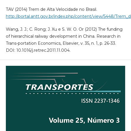
TAV (2014) Trem de Alta Velocidade no Brasil.
http://portal.antt.gov.br/index.php/content/view/5448/Trem_
Wang, J. J.; C. Rong; J. Xu e S. W. O. Or (2012) The funding
of hierarchical railway development in China. Research in
Trans-portation Economics, Elsevier, v. 35, n. 1, p. 26-33.
DOI: 10.1016/j.retrec.2011.11.004.