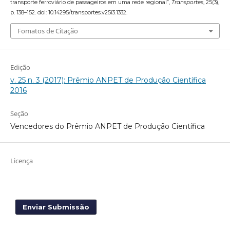
transporte ferroviário de passageiros em uma rede regional”,
Transportes
, 25(3),
p. 138–152. doi: 10.14295/transportes.v25i3.1332.
Fomatos de Citação
Edição
v. 25 n. 3 (2017): Prêmio ANPET de Produção Científica
2016
Seção
Vencedores do Prêmio ANPET de Produção Científica
Licença
Enviar Submissão