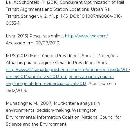
Lai, X.; Schonfeld, P. (2016) Concurrent Optimization of Rail
Transit Alignments and Station Locations. Urban Rail
Transit, Springer, v. 2, n.1, p. 1-15. DOI: 10.1007/s40864-016-
0033-1.
Livra (2013) Pesquisas online.
http://www.livra.com/
.
Acessado em: 08/08/2013.
MPS (2013) Ministério da Previdência Social - Projeções
Atuariais para o Regime Geral de Previdência Social.
http://www12.senado.gov.br/orcamento/documentos/ldo/2014
de-lei/2014/anexo-iv.5-2013-projecoes-atuariais-para-o-
regime-geral-de-previdencia-social-2013
. Acessado em
16/12/2013.
Munasinghe, M. (2007) Multi-criteria analysis in
environmental decision-making. Washington:
Environmental Information Coalition, National Council for
Science and the Environment.