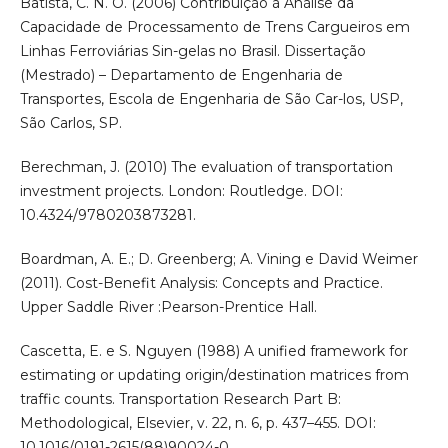
Batista, C. N. O. (2006) Contribuição à Análise da
Capacidade de Processamento de Trens Cargueiros em
Linhas Ferroviárias Sin-gelas no Brasil. Dissertação
(Mestrado) – Departamento de Engenharia de
Transportes, Escola de Engenharia de São Car-los, USP,
São Carlos, SP.
Berechman, J. (2010) The evaluation of transportation
investment projects. London: Routledge. DOI:
10.4324/9780203873281.
Boardman, A. E.; D. Greenberg; A. Vining e David Weimer
(2011). Cost-Benefit Analysis: Concepts and Practice.
Upper Saddle River :Pearson-Prentice Hall.
Cascetta, E. e S. Nguyen (1988) A unified framework for
estimating or updating origin/destination matrices from
traffic counts. Transportation Research Part B:
Methodological, Elsevier, v. 22, n. 6, p. 437–455. DOI:
10.1016/0191-2615(88)90024-0.