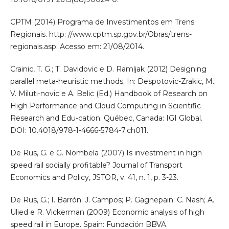
CPTM (2014) Programa de Investimentos em Trens
Regionais. http: //www.cptm.sp.gov.br/Obras/trens-
regionais.asp. Acesso em: 21/08/2014.
Crainic, T. G.; T. Davidovic e D. Ramljak (2012) Designing
parallel meta-heuristic methods. In: Despotovic-Zrakic, M.;
V. Miluti-novic e A. Belic (Ed.) Handbook of Research on
High Performance and Cloud Computing in Scientific
Research and Edu-cation. Québec, Canada: IGI Global.
DOI: 10.4018/978-1-4666-5784-7.ch011.
De Rus, G. e G. Nombela (2007) Is investment in high
speed rail socially profitable? Journal of Transport
Economics and Policy, JSTOR, v. 41, n. 1, p. 3-23.
De Rus, G.; I. Barrón; J. Campos; P. Gagnepain; C. Nash; A.
Ulied e R. Vickerman (2009) Economic analysis of high
speed rail in Europe. Spain: Fundación BBVA.