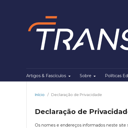
Artigos & Fascículos
Sobre
Políticas Ed
Início
/
Declaração de Privacidade
Declaração de Privacida
Os nomes e endereços informados neste site s