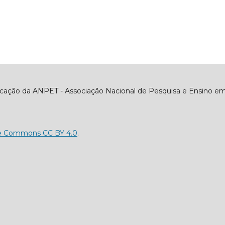
icação da ANPET - Associação Nacional de Pesquisa e Ensino em
ve Commons CC BY 4.0
.