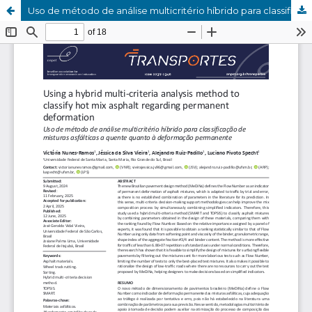
Uso de método de análise multicritério híbrido para classificação de misturas asfálticas a quente quanto à deformação permanente